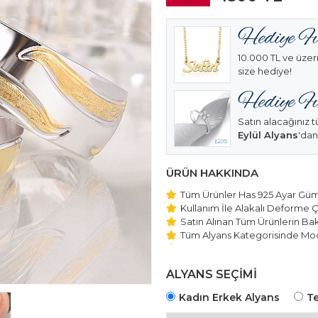
10.000 TL ve üzeri
size hediye!
Satın alacağınız t
Eylül Alyans
'dan
ÜRÜN HAKKINDA
Tüm Ürünler Has 925 Ayar Gümü
Kullanım İle Alakalı Deforme Ç
Satın Alınan Tüm Ürünlerin Bakı
Tüm Alyans Kategorisinde Mod
Beştaş Tektaş Kolye ve Bilekli
Edilmektedir.
ALYANS SEÇİMİ
Kadın Erkek Alyans
Te