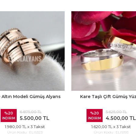
 Altın Modeli Gümüş Alyans
Kare Taşlı Çift Gümüş Yü
6.875,00 TL
5.625,00 TL
%20
%20
5.500,00 TL
4.500,00 TL
İNDİRİM
İNDİRİM
1.980,00 TL
x 3 Taksit
1.620,00 TL
x 3 Taksit
Ürün Kodu :
ELIS323
Ürün Kodu :
ELIS193