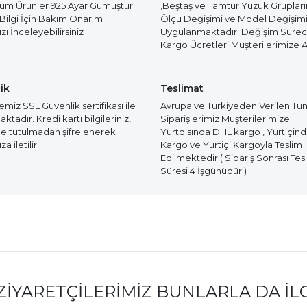
Tüm Ürünler 925 Ayar Gümüştür.
,Beştaş ve Tamtur Yüzük Gruplar
 Bilgi İçin Bakım Onarım
Ölçü Değişimi ve Model Değişim
ı İnceleyebilirsiniz
Uygulanmaktadır. Değişim Süre
Kargo Ücretleri Müşterilerimize Ai
ik
Teslimat
miz SSL Güvenlik sertifikası ile
Avrupa ve Türkiyeden Verilen Tü
tadır. Kredi kartı bilgileriniz,
Siparişlerimiz Müşterilerimize
e tutulmadan şifrelenerek
Yurtdısında DHL kargo , Yurtiçin
a iletilir
Kargo ve Yurtiçi Kargoyla Teslim
Edilmektedir ( Sipariş Sonrası Tes
Süresi 4 İşgünüdür )
ZIYARETÇILERIMIZ BUNLARLA DA İL