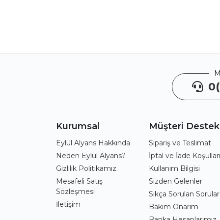
M
0(
Kurumsal
Müşteri Destek
Eylül Alyans Hakkında
Sipariş ve Teslimat
Neden Eylül Alyans?
İptal ve İade Koşullar
Gizlilik Politikamız
Kullanım Bilgisi
Mesafeli Satış
Sizden Gelenler
Sözleşmesi
Sıkça Sorulan Sorular
İletişim
Bakım Onarım
Banka Hesaplarımız