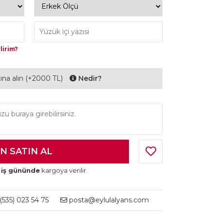
lirim?
ltına alın (+2000 TL)
Nedir?
 iş gününde
kargoya verilir.
535) 023 54 75
posta@eylulalyans.com