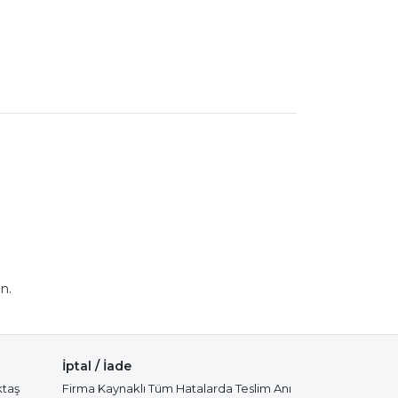
n.
İptal / İade
ktaş
Firma Kaynaklı Tüm Hatalarda Teslim Anı