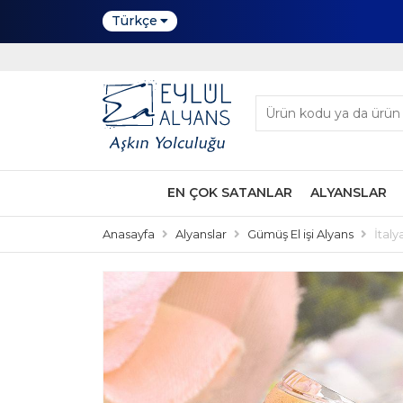
Türkçe
EN ÇOK SATANLAR
ALYANSLAR
Anasayfa
Alyanslar
Gümüş El işi Alyans
İtaly