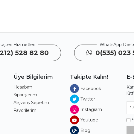
üşteri Hizmetleri
WhatsApp Dest
212) 528 82 80
0(535) 023 
Üye Bilgilerim
Takipte Kalın!
E-
Hesabım
Kam
Facebook
lüt
ı
Siparişlerim
Twitter
Alışveriş Sepetim
Instagram
Favorilerim
Youtube
Blog