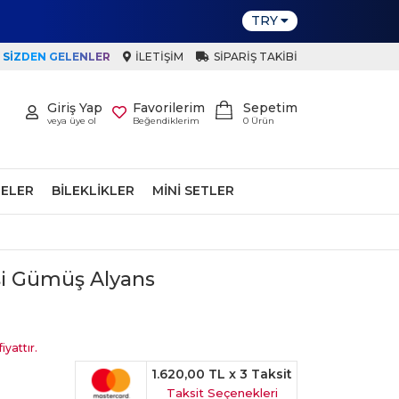
TRY
SIZDEN GELENLER
İLETIŞIM
SIPARIŞ TAKIBI
Giriş Yap
Favorilerim
Sepetim
veya üye ol
Beğendiklerim
0
Ürün
ELER
BILEKLIKLER
MINI SETLER
işi Gümüş Alyans
iyattır.
1.620,00 TL
x 3 Taksit
Taksit Seçenekleri