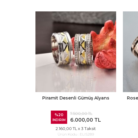
Piramit Desenli Gümüş Alyans
Rose
7.500,00 TL
%20
6.000,00 TL
İNDİRİM
2.160,00 TL
x 3 Taksit
Ürün Kodu :
ELIS289