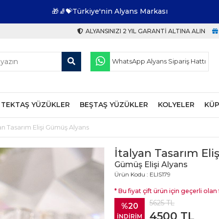
🎁🧦💝Türkiye'nin Alyans Markası
ALYANSINIZI 2 YIL GARANTI ALTINA ALIN
WhatsApp Alyans Sipariş Hattı
TEKTAŞ YÜZÜKLER
BEŞTAŞ YÜZÜKLER
KOLYELER
KÜP
an Tasarım Elişi Gümüş Alyans
İtalyan Tasarım El
Gümüş Elişi Alyans
Ürün Kodu : ELIS179
* Bu fiyat çift ürün için geçerli olan f
5625
TL
%20
4500
TL
İNDİRİM