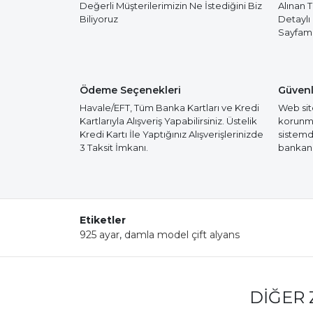
Değerli Müşterilerimizin Ne İstediğini Biz
Alınan 
Biliyoruz
Detaylı
Sayfamız
Ödeme Seçenekleri
Güvenl
Havale/EFT, Tüm Banka Kartları ve Kredi
Web site
Kartlarıyla Alışveriş Yapabilirsiniz. Üstelik
korunmak
Kredi Kartı İle Yaptığınız Alışverişlerinizde
sistemd
3 Taksit İmkanı.
bankanız
Etiketler
925 ayar
,
damla model çift alyans
DIĞER 