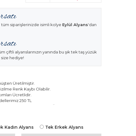
 tüm siparişlerinizde isimli kolye
Eylül Alyans
'dan
üm çiftli alyanslarınızın yanında bu şık tek taş yüzük
 size hediye!
şten Üretilmiştir.
izilme Renk Kaybı Olabilir.
mları Ücretlidir.
ellerimiz 250 TL
k Modellerimiz 150 TL Sabit Ücret ile Hareket
k Kadın Alyans
Tek Erkek Alyans