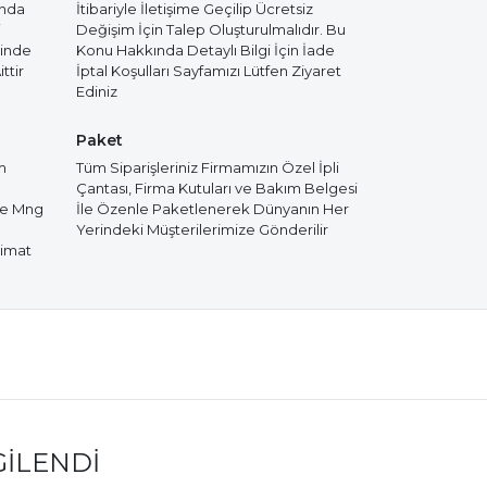
ında
İtibariyle İletişime Geçilip Ücretsiz
i
Değişim İçin Talep Oluşturulmalıdır. Bu
cinde
Konu Hakkında Detaylı Bilgi İçin İade
ttir
İptal Koşulları Sayfamızı Lütfen Ziyaret
Ediniz
Paket
m
Tüm Siparişleriniz Firmamızın Özel İpli
Çantası, Firma Kutuları ve Bakım Belgesi
de Mng
İle Özenle Paketlenerek Dünyanın Her
Yerindeki Müşterilerimize Gönderilir
limat
GILENDI