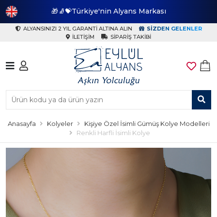
🎁🧦💝Türkiye'nin Alyans Markası
🎁
ALYANSINIZI 2 YIL GARANTI ALTINA ALIN
SIZDEN GELENLER
İLETIŞIM
SIPARIŞ TAKIBI
Anasayfa
Kolyeler
Kişiye Özel İsimli Gümüş Kolye Modelleri
Renkli Harfli İsimli Kolye