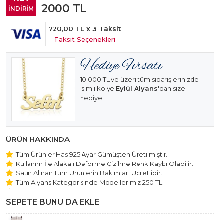
2000
TL
İNDİRİM
720,00 TL
x 3 Taksit
Taksit Seçenekleri
10.000 TL ve üzeri tüm siparişlerinizde
isimli kolye
Eylül Alyans
'dan size
hediye!
ÜRÜN HAKKINDA
Tüm Ürünler Has 925 Ayar Gümüşten Üretilmiştir.
Kullanım İle Alakalı Deforme Çizilme Renk Kaybı Olabilir.
Satın Alınan Tüm Ürünlerin Bakımları Ücretlidir.
Tüm Alyans Kategorisinde Modellerimiz 250 TL
Beştaş Tektaş Kolye ve Bileklik Modellerimiz 150 TL Sabit Ücret
ile Hareket Edilmektedir.
SEPETE BUNU DA EKLE