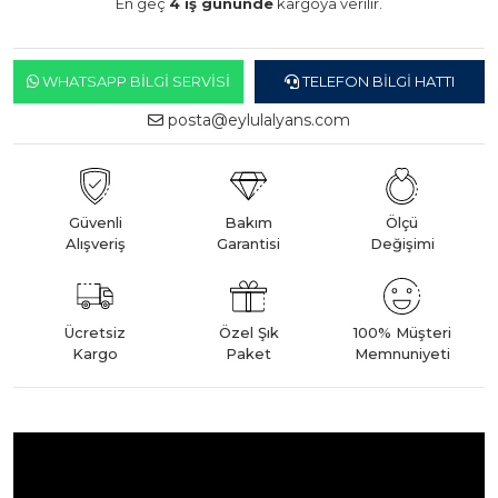
En geç
4 iş gününde
kargoya verilir.
WHATSAPP BILGI SERVISI
TELEFON BILGI HATTI
posta@eylulalyans.com
Güvenli
Bakım
Ölçü
Alışveriş
Garantisi
Değişimi
Ücretsiz
Özel Şık
100% Müşteri
Kargo
Paket
Memnuniyeti