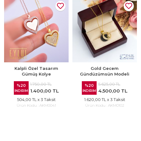
Kalpli Özel Tasarım
Gold Gecem
Gümüş Kolye
Gündüzümsün Modeli
1.750,00 TL
5.625,00 TL
%20
%20
1.400,00 TL
4.500,00 TL
İNDİRİM
İNDİRİM
504,00 TL
x 3 Taksit
1.620,00 TL
x 3 Taksit
Ürün Kodu :
AKM0041
Ürün Kodu :
AKM0102