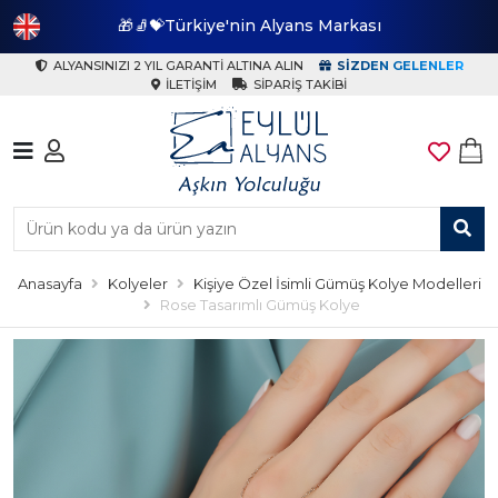
🎁🧦💝Türkiye'nin Alyans Markası
🎁
ALYANSINIZI 2 YIL GARANTI ALTINA ALIN
SIZDEN GELENLER
İLETIŞIM
SIPARIŞ TAKIBI
Anasayfa
Kolyeler
Kişiye Özel İsimli Gümüş Kolye Modelleri
Rose Tasarımlı Gümüş Kolye