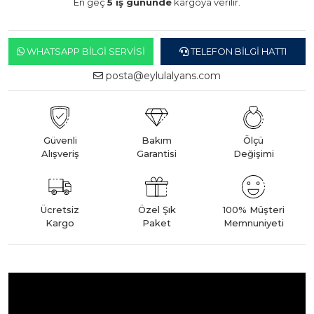
En geç
5 iş gününde
kargoya verilir.
WHATSAPP BILGI SERVISI
TELEFON BILGI HATTI
posta@eylulalyans.com
Güvenli
Bakım
Ölçü
Alışveriş
Garantisi
Değişimi
Ücretsiz
Özel Şık
100% Müşteri
Kargo
Paket
Memnuniyeti