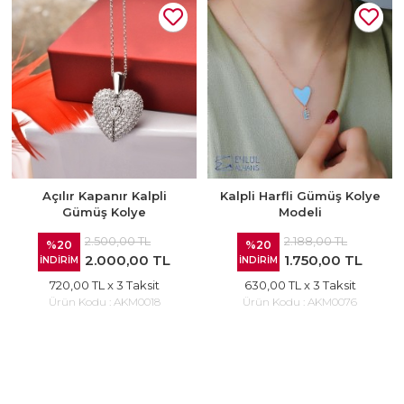
Açılır Kapanır Kalpli
Kalpli Harfli Gümüş Kolye
Gümüş Kolye
Modeli
2.500,00 TL
2.188,00 TL
%20
%20
2.000,00 TL
1.750,00 TL
İNDİRİM
İNDİRİM
720,00 TL
x 3 Taksit
630,00 TL
x 3 Taksit
Ürün Kodu :
AKM0018
Ürün Kodu :
AKM0076