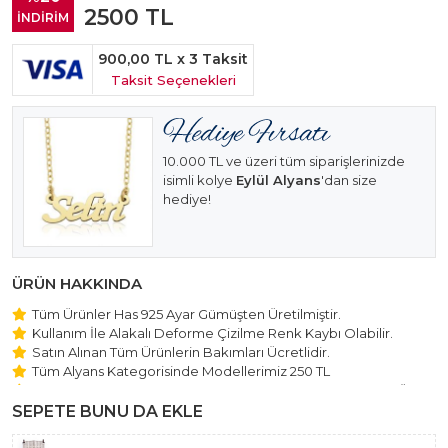
2500
TL
İNDİRİM
900,00 TL
x 3 Taksit
Taksit Seçenekleri
10.000 TL ve üzeri tüm siparişlerinizde
isimli kolye
Eylül Alyans
'dan size
hediye!
ÜRÜN HAKKINDA
Tüm Ürünler Has 925 Ayar Gümüşten Üretilmiştir.
Kullanım İle Alakalı Deforme Çizilme Renk Kaybı Olabilir.
Satın Alınan Tüm Ürünlerin Bakımları Ücretlidir.
Tüm Alyans Kategorisinde Modellerimiz 250 TL
Beştaş Tektaş Kolye ve Bileklik Modellerimiz 150 TL Sabit Ücret
ile Hareket Edilmektedir.
SEPETE BUNU DA EKLE