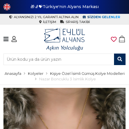
🎁🧦💝Türkiye'nin Alyans Markası
🎁
ALYANSINIZI 2 YIL GARANTI ALTINA ALIN
SIZDEN GELENLER
İLETIŞIM
SIPARIŞ TAKIBI
Anasayfa
Kolyeler
Kişiye Özel İsimli Gümüş Kolye Modelleri
Nazar Boncuklu 3 İsimlik Kolye