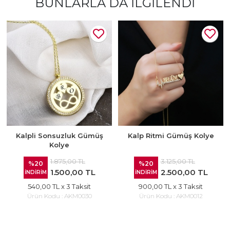
BUNLARLA DA İLGILENDI
Kalpli Sonsuzluk Gümüş
Kalp Ritmi Gümüş Kolye
Kolye
1.875,00 TL
3.125,00 TL
%20
%20
1.500,00 TL
2.500,00 TL
İNDİRİM
İNDİRİM
540,00 TL
x 3 Taksit
900,00 TL
x 3 Taksit
Ürün Kodu :
AKM0030
Ürün Kodu :
AKM0012