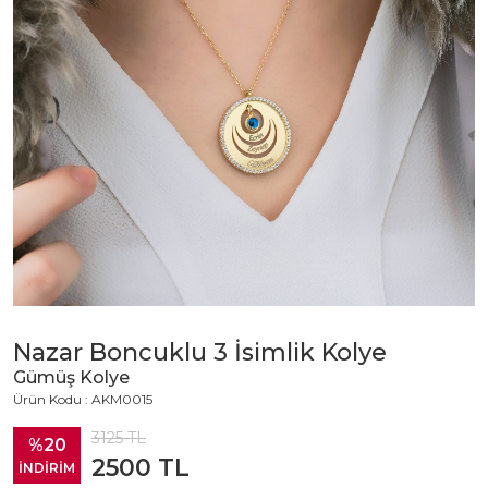
Nazar Boncuklu 3 İsimlik Kolye
Gümüş Kolye
Ürün Kodu : AKM0015
3125
TL
%20
2500
TL
İNDİRİM