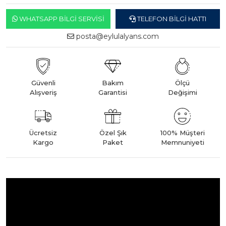
WHATSAPP BILGI SERVISI
TELEFON BILGI HATTI
posta@eylulalyans.com
Güvenli
Bakım
Ölçü
Alışveriş
Garantisi
Değişimi
Ücretsiz
Özel Şık
100% Müşteri
Kargo
Paket
Memnuniyeti