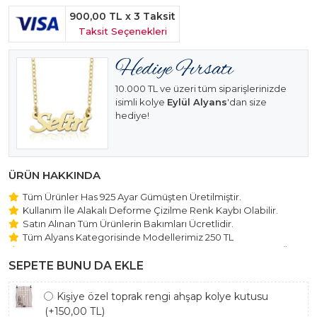
900,00 TL
x 3 Taksit
Taksit Seçenekleri
10.000 TL ve üzeri tüm siparişlerinizde
isimli kolye
Eylül Alyans
'dan size
hediye!
ÜRÜN HAKKINDA
Tüm Ürünler Has 925 Ayar Gümüşten Üretilmiştir.
Kullanım İle Alakalı Deforme Çizilme Renk Kaybı Olabilir.
Satın Alınan Tüm Ürünlerin Bakımları Ücretlidir.
Tüm Alyans Kategorisinde Modellerimiz 250 TL
Beştaş Tektaş Kolye ve Bileklik Modellerimiz 150 TL Sabit Ücret
ile Hareket Edilmektedir.
SEPETE BUNU DA EKLE
Kişiye özel toprak rengi ahşap kolye kutusu
(+150,00 TL)