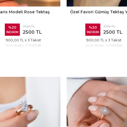
aris Modeli Rose Tektaş
Özel Favori Gümüş Tektaş 
3125 TL
3125 TL
%20
%20
2500 TL
2500 TL
İNDİRİM
İNDİRİM
900,00 TL
x 3 Taksit
900,00 TL
x 3 Taksit
Ürün Kodu :
GTM0038
Ürün Kodu :
GTM0026