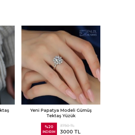
ktaş
Yeni Papatya Modeli Gümüş
Tektaş Yüzük
3750 TL
%20
3000 TL
İNDİRİM