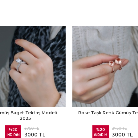
müş Baget Tektaş Modeli
Rose Taşlı Renk Gümüş Te
2025
3750 TL
3750 TL
%20
%20
3000 TL
3000 TL
İNDİRİM
İNDİRİM