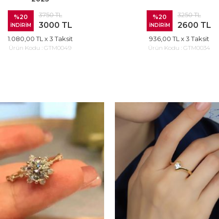
3750 TL
3250 TL
%20
%20
3000 TL
2600 TL
İNDİRİM
İNDİRİM
1.080,00 TL
x 3 Taksit
936,00 TL
x 3 Taksit
Ürün Kodu :
GTM0049
Ürün Kodu :
GTM0034