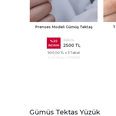
Prenses Modeli Gümüş Tektaş
T
3125 TL
%20
2500 TL
İNDİRİM
900,00 TL
x 3 Taksit
Ürün Kodu :
GTM0013
Gümüs Tektas Yüzük