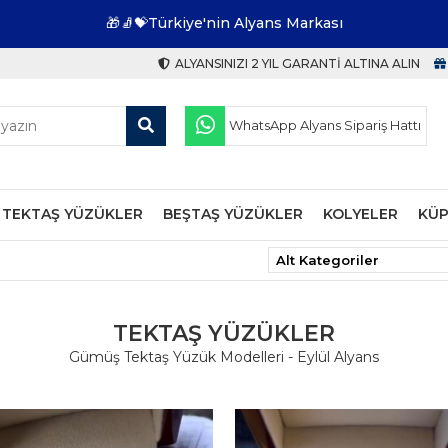
🎁🧦💝Türkiye'nin Alyans Markası
ALYANSINIZI 2 YIL GARANTI ALTINA ALIN
WhatsApp Alyans Sipariş Hattı
TEKTAŞ YÜZÜKLER
BEŞTAŞ YÜZÜKLER
KOLYELER
KÜP
TEKTAŞ YÜZÜKLER
Gümüş Tektaş Yüzük Modelleri - Eylül Alyans