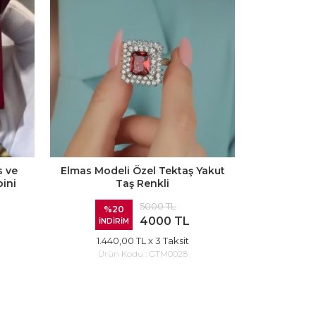
 ve
Elmas Modeli Özel Tektaş Yakut
ini
Taş Renkli
5000 TL
%20
4000 TL
İNDİRİM
1.440,00 TL
x 3 Taksit
Ürün Kodu :
GTM0028