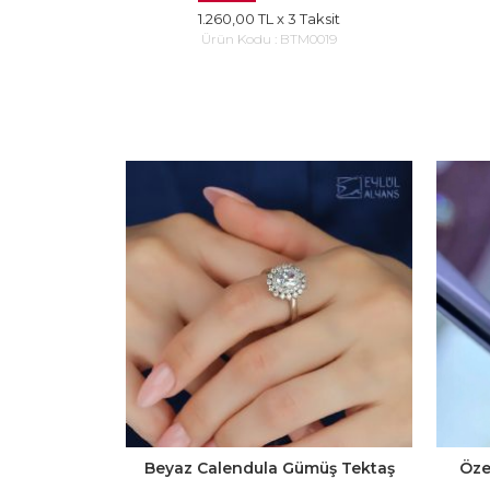
1.260,00 TL
x 3 Taksit
Ürün Kodu :
BTM0019
Beyaz Calendula Gümüş Tektaş
Öze