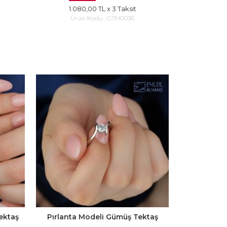
1.080,00 TL
x 3 Taksit
Ürün Kodu :
GTM0036
ektaş
Pırlanta Modeli Gümüş Tektaş