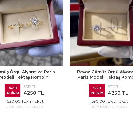
müş Örgü Alyans ve Paris
Beyaz Gümüş Örgü Alyans
Modeli Tektaş Kombini
Paris Modeli Tektaş Komb
5312 TL
5312 TL
%20
%20
4250 TL
4250 TL
İNDİRİM
İNDİRİM
1.530,00 TL
x 3 Taksit
1.530,00 TL
x 3 Taksit
Ürün Kodu :
GTM0052
Ürün Kodu :
GTM0053