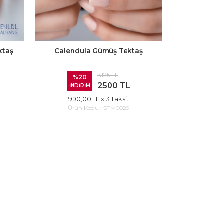
ktaş
Calendula Gümüş Tektaş
3125 TL
%20
2500 TL
İNDİRİM
900,00 TL
x 3 Taksit
Ürün Kodu :
GTM0025