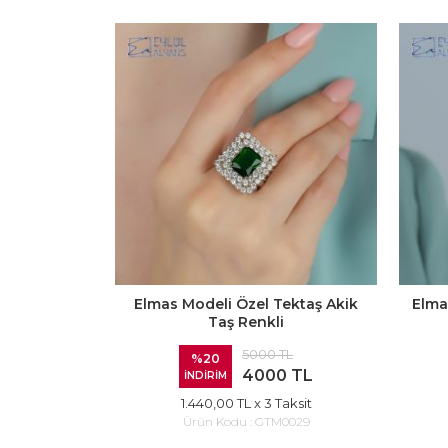
Elmas Modeli Özel Tektaş Akik
Elma
Taş Renkli
5000 TL
%20
4000 TL
İNDİRİM
1.440,00 TL
x 3 Taksit
Ürün Kodu :
GTM0029