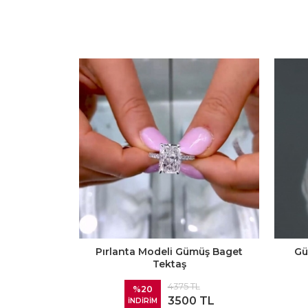
Pırlanta Modeli Gümüş Baget
Gü
Tektaş
4375 TL
%20
3500 TL
İNDİRİM