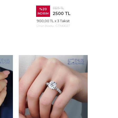
3125 TL
%20
2500 TL
İNDİRİM
900,00 TL
x 3 Taksit
Ürün Kodu :
GTM0027