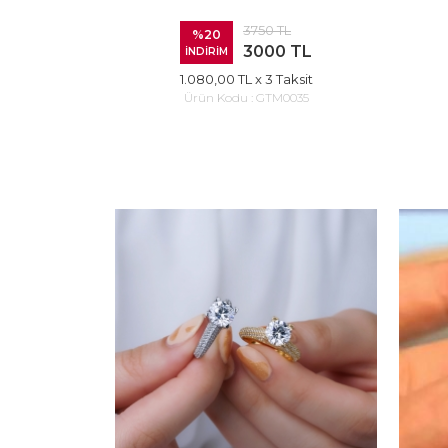
3750 TL
%20
3000 TL
İNDİRİM
1.080,00 TL
x 3 Taksit
Ürün Kodu :
GTM0035