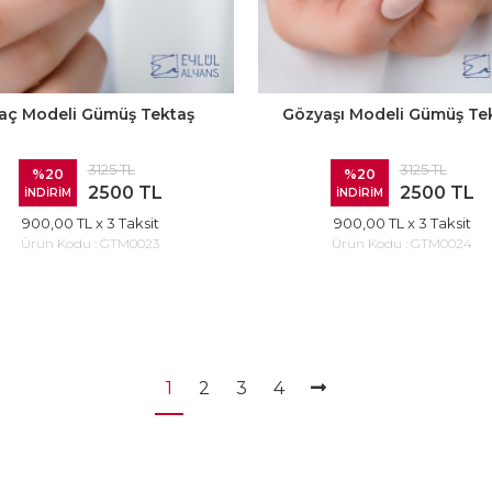
aç Modeli Gümüş Tektaş
Gözyaşı Modeli Gümüş Te
3125 TL
3125 TL
%20
%20
2500 TL
2500 TL
İNDİRİM
İNDİRİM
900,00 TL
x 3 Taksit
900,00 TL
x 3 Taksit
Ürün Kodu :
GTM0023
Ürün Kodu :
GTM0024
1
2
3
4