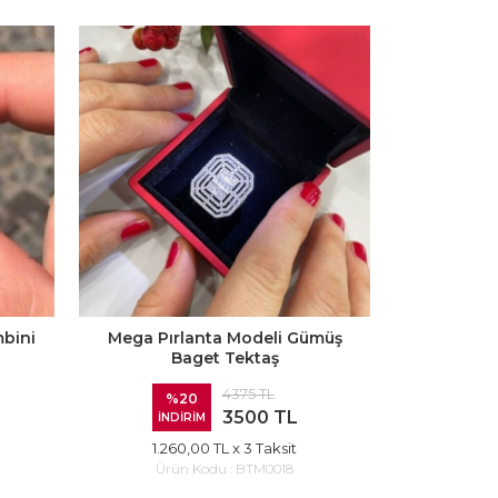
bini
Mega Pırlanta Modeli Gümüş
Baget Tektaş
4375 TL
%20
3500 TL
İNDİRİM
1.260,00 TL
x 3 Taksit
Ürün Kodu :
BTM0018