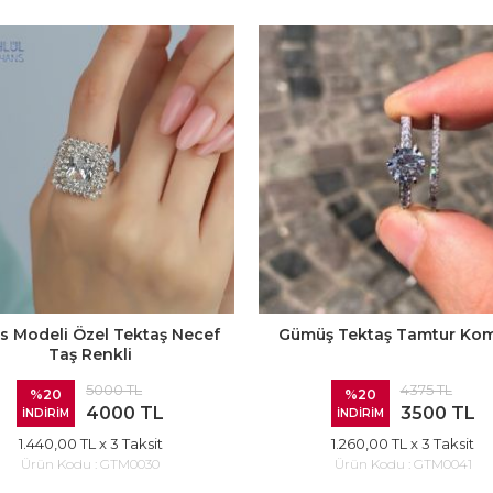
s Modeli Özel Tektaş Necef
Gümüş Tektaş Tamtur Kom
Taş Renkli
5000 TL
4375 TL
%20
%20
4000 TL
3500 TL
İNDİRİM
İNDİRİM
1.440,00 TL
x 3 Taksit
1.260,00 TL
x 3 Taksit
Ürün Kodu :
GTM0030
Ürün Kodu :
GTM0041