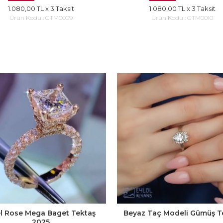
1.080,00 TL
x 3 Taksit
1.080,00 TL
x 3 Taksit
Ürün Kodu :
GTM0009
Ürün Kodu :
GTM0010
l Rose Mega Baget Tektaş
Beyaz Taç Modeli Gümüş T
2025