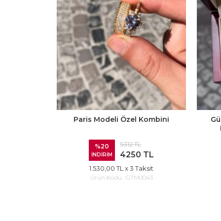
Paris Modeli Özel Kombini
Gü
5312 TL
%20
4250 TL
İNDİRİM
1.530,00 TL
x 3 Taksit
Ürün Kodu :
GTM0043