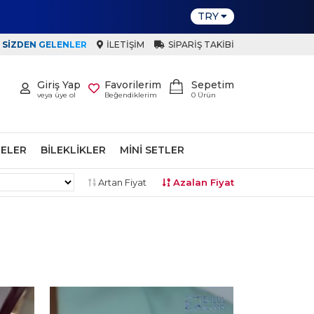
TRY
SIZDEN GELENLER
İLETIŞIM
SIPARIŞ TAKIBI
Giriş Yap
Favorilerim
Sepetim
veya üye ol
Beğendiklerim
0
Ürün
ELER
BILEKLIKLER
MINI SETLER
Artan Fiyat
Azalan Fiyat