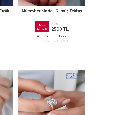
Yüzük
Mücevher Modeli Gümüş Tektaş
3125 TL
%20
2500 TL
İNDİRİM
900,00 TL
x 3 Taksit
Ürün Kodu :
GTM0021