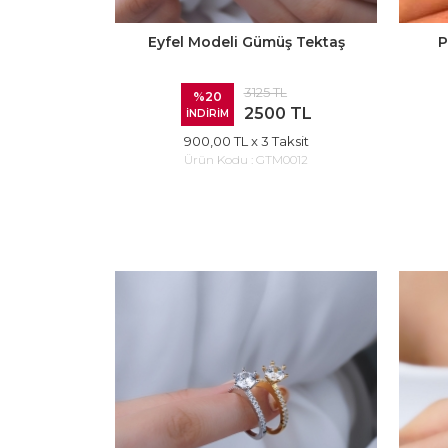
Eyfel Modeli Gümüş Tektaş
P
3125 TL
%20
2500 TL
İNDİRİM
900,00 TL
x 3 Taksit
Ürün Kodu :
GTM0012