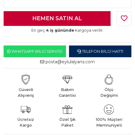
En geç
4 iş gününde
kargoya verilir.
WHATSAPP BILGI SERVISI
TELEFON BILGI HATTI
posta@eylulalyans.com
Güvenli
Bakım
Ölçü
Alışveriş
Garantisi
Değişimi
Ücretsiz
Özel Şık
100% Müşteri
Kargo
Paket
Memnuniyeti