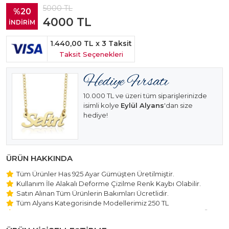
5000
TL
%20
4000
TL
İNDİRİM
1.440,00 TL
x 3 Taksit
Taksit Seçenekleri
10.000 TL ve üzeri tüm siparişlerinizde
isimli kolye
Eylül Alyans
'dan size
hediye!
ÜRÜN HAKKINDA
Tüm Ürünler Has 925 Ayar Gümüşten Üretilmiştir.
Kullanım İle Alakalı Deforme Çizilme Renk Kaybı Olabilir.
Satın Alınan Tüm Ürünlerin Bakımları Ücretlidir.
Tüm Alyans Kategorisinde Modellerimiz 250 TL
Beştaş Tektaş Kolye ve Bileklik Modellerimiz 150 TL Sabit Ücret
ile Hareket Edilmektedir.