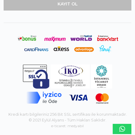
Kredi kartı bilgileriniz 256 Bit SSL sertifikası ile korunmaktadır.
© 2021 Eylül Alyans - Tüm Hakları Saklıdır.
e-ticaret: medyabil