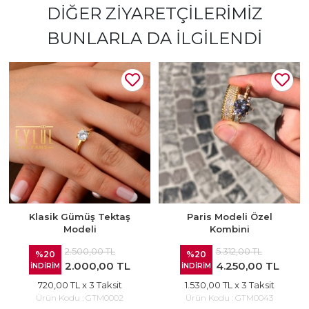
DIĞER ZIYARETÇILERIMIZ
BUNLARLA DA İLGILENDI
Klasik Gümüş Tektaş
Paris Modeli Özel
Modeli
Kombini
2.500,00 TL
5.312,00 TL
%20
%20
2.000,00 TL
4.250,00 TL
İNDİRİM
İNDİRİM
720,00 TL
x 3 Taksit
1.530,00 TL
x 3 Taksit
Ürün Kodu :
GTM0002
Ürün Kodu :
GTM0043