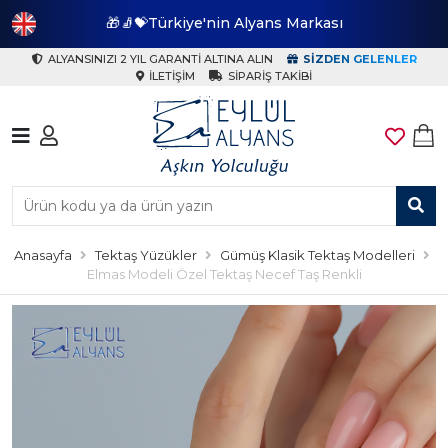
🎁🧦💝Türkiye'nin Alyans Markası
🎁
ALYANSINIZI 2 YIL GARANTI ALTINA ALIN
SIZDEN GELENLER
İLETIŞIM
SIPARIŞ TAKIBI
Anasayfa
Tektaş Yüzükler
Gümüş Klasik Tektaş Modelleri
Elmas Modeli Özel Tektaş Necef Taş Renkli