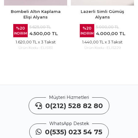
Bombeli Altın Kaplama
Lazerli Simli Gümüş
Elişi Alyans
Alyans
5.625,00 TL
5.000,00 TL
%20
%20
4.500,00 TL
4.000,00 TL
İNDİRİM
İNDİRİM
1.620,00 TL
x 3 Taksit
1.440,00 TL
x 3 Taksit
Ürün Kodu :
ELIS151
Ürün Kodu :
ELIS229
Müşteri Hizmetleri
0(212) 528 82 80
WhatsApp Destek
0(535) 023 54 75