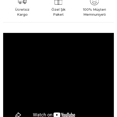
Ücretsiz
Özel Şık
100% Müşteri
Kargo
Paket
Memnuniyeti