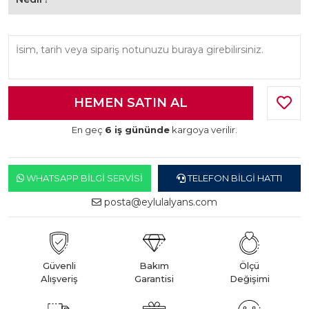
En geç
6 iş gününde
kargoya verilir.
WHATSAPP BILGI SERVISI
TELEFON BILGI HATTI
posta@eylulalyans.com
Güvenli
Bakım
Ölçü
Alışveriş
Garantisi
Değişimi