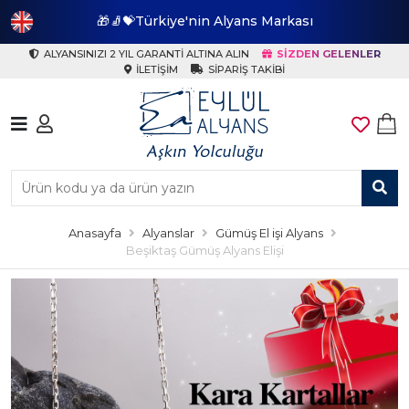
🎁🧦💝Türkiye'nin Alyans Markası
🎁
ALYANSINIZI 2 YIL GARANTI ALTINA ALIN
SIZDEN GELENLER
İLETIŞIM
SIPARIŞ TAKIBI
Anasayfa
Alyanslar
Gümüş El işi Alyans
Beşiktaş Gümüş Alyans Elişi