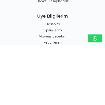
Banka Hesaplarımız
Üye Bilgilerim
Hesabım
Siparişlerim
Alışveriş Sepetim
Favorilerim
Takipte Kalın!
Facebook
Twitter
Instagram
Youtube
Blog
E-Bülten
Kampanya ve yeniliklerden haberdar olmak için lütfen e-
posta adresinizi listemize ekleyin.