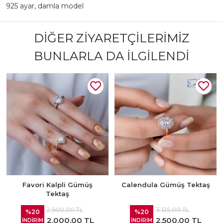
925 ayar
,
damla model
DIĞER ZIYARETÇILERIMIZ
BUNLARLA DA İLGILENDI
Favori Kalpli Gümüş
Calendula Gümüş Tektaş
Tektaş
2.500,00 TL
3.125,00 TL
%20
%20
2.000,00 TL
2.500,00 TL
İNDİRİM
İNDİRİM