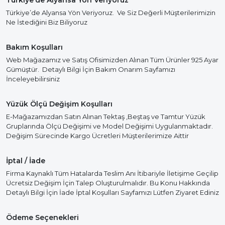
Türkiye’de Alyansa Yön Veriyoruz
Türkiye’de Alyansa Yön Veriyoruz. Ve Siz Değerli Müşterilerimizin
Ne İstediğini Biz Biliyoruz
Bakım Koşulları
Web Mağazamız ve Satış Ofisimizden Alınan Tüm Ürünler 925 Ayar
Gümüştür. Detaylı Bilgi İçin Bakım Onarım Sayfamızı
İnceleyebilirsiniz
Yüzük Ölçü Değişim Koşulları
E-Mağazamızdan Satın Alınan Tektaş ,Beştaş ve Tamtur Yüzük
Gruplarında Ölçü Değişimi ve Model Değişimi Uygulanmaktadır.
Değişim Sürecinde Kargo Ücretleri Müşterilerimize Aittir
İptal / İade
Firma Kaynaklı Tüm Hatalarda Teslim Anı İtibariyle İletişime Geçilip
Ücretsiz Değişim İçin Talep Oluşturulmalıdır. Bu Konu Hakkında
Detaylı Bilgi İçin İade İptal Koşulları Sayfamızı Lütfen Ziyaret Ediniz
Ödeme Seçenekleri