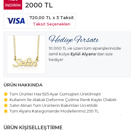
2000
TL
İNDİRİM
720,00 TL
x 3 Taksit
Taksit Seçenekleri
10.000 TL ve üzeri tüm siparişlerinizde
isimli kolye
Eylül Alyans
'dan size
hediye!
ÜRÜN HAKKINDA
Tüm Ürünler Has 925 Ayar Gümüşten Üretilmiştir.
Kullanım İle Alakalı Deforme Çizilme Renk Kaybı Olabilir.
Satın Alınan Tüm Ürünlerin Bakımları Ücretlidir.
Tüm Alyans Kategorisinde Modellerimiz 250 TL
Beştaş Tektaş Kolye ve Bileklik Modellerimiz 150 TL Sabit Ücret
ile Hareket Edilmektedir.
ÜRÜN KİŞİSELLEŞTİRME