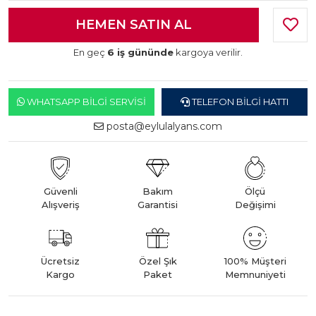
En geç
6 iş gününde
kargoya verilir.
WHATSAPP BILGI SERVISI
TELEFON BILGI HATTI
posta@eylulalyans.com
Güvenli
Bakım
Ölçü
Alışveriş
Garantisi
Değişimi
Ücretsiz
Özel Şık
100% Müşteri
Kargo
Paket
Memnuniyeti