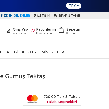
TRY
SIZDEN GELENLER
İLETIŞIM
SIPARIŞ TAKIBI
Giriş Yap
Favorilerim
Sepetim
veya üye ol
Beğendiklerim
0
Ürün
ELER
BILEKLIKLER
MINI SETLER
se Gümüş Tektaş
720,00 TL
x 3 Taksit
Taksit Seçenekleri