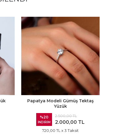
zük
Papatya Modeli Gümüş Tektaş
Rose Taç 
Yüzük
2.500,00 TL
%20
%20
2.000,00 TL
İNDİRİM
İNDİRİ
720,00 TL
x 3 Taksit
720