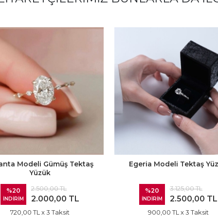
lanta Modeli Gümüş Tektaş
Egeria Modeli Tektaş Yü
Yüzük
2.500,00 TL
3.125,00 TL
%20
%20
2.000,00 TL
2.500,00 TL
İNDİRİM
İNDİRİM
720,00 TL
x 3 Taksit
900,00 TL
x 3 Taksit