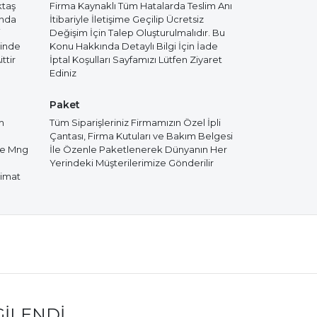
ktaş
Firma Kaynaklı Tüm Hatalarda Teslim Anı
ında
İtibariyle İletişime Geçilip Ücretsiz
i
Değişim İçin Talep Oluşturulmalıdır. Bu
cinde
Konu Hakkında Detaylı Bilgi İçin İade
ttir
İptal Koşulları Sayfamızı Lütfen Ziyaret
Ediniz
Paket
m
Tüm Siparişleriniz Firmamızın Özel İpli
Çantası, Firma Kutuları ve Bakım Belgesi
de Mng
İle Özenle Paketlenerek Dünyanın Her
Yerindeki Müşterilerimize Gönderilir
limat
GILENDI