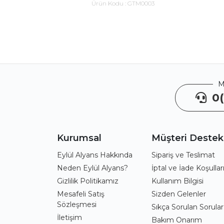
Ürün Kodu :
GTM0003
M
0(
Kurumsal
Müşteri Destek
Eylül Alyans Hakkında
Sipariş ve Teslimat
Neden Eylül Alyans?
İptal ve İade Koşullar
Gizlilik Politikamız
Kullanım Bilgisi
Mesafeli Satış
Sizden Gelenler
Sözleşmesi
Sıkça Sorulan Sorular
İletişim
Bakım Onarım