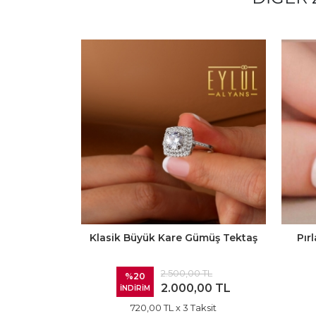
Klasik Büyük Kare Gümüş Tektaş
Pır
2.500,00 TL
%20
2.000,00 TL
İNDİRİM
720,00 TL
x 3 Taksit