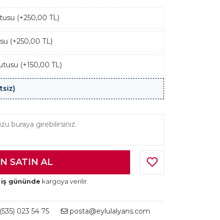
kutusu (+250,00 TL)
usu (+250,00 TL)
utusu (+150,00 TL)
tsiz)
 iş gününde
kargoya verilir.
535) 023 54 75
posta@eylulalyans.com