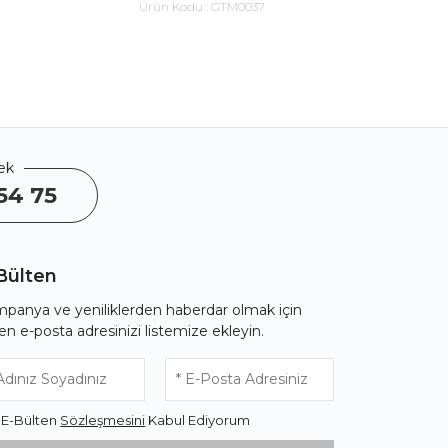
Ürün Kodu :
GTM0037
Ürü
ek
54 75
Bülten
panya ve yeniliklerden haberdar olmak için
fen e-posta adresinizi listemize ekleyin.
* E-Bülten
Sözleşmesini
Kabul Ediyorum