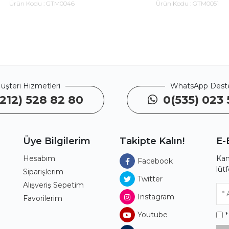
Ürün Kodu :
GTM0046
Ürün Kodu :
GTM0051
üşteri Hizmetleri
WhatsApp Dest
212) 528 82 80
0(535) 023 
Üye Bilgilerim
Takipte Kalın!
E-
Hesabım
Kam
Facebook
lüt
ı
Siparişlerim
Twitter
Alışveriş Sepetim
Instagram
Favorilerim
Youtube