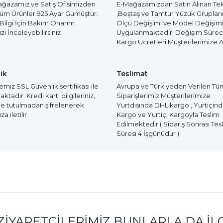
azamız ve Satış Ofisimizden
E-Mağazamızdan Satın Alınan Te
Tüm Ürünler 925 Ayar Gümüştür.
,Beştaş ve Tamtur Yüzük Gruplar
 Bilgi İçin Bakım Onarım
Ölçü Değişimi ve Model Değişim
ı İnceleyebilirsiniz
Uygulanmaktadır. Değişim Süre
Kargo Ücretleri Müşterilerimize Ai
ik
Teslimat
miz SSL Güvenlik sertifikası ile
Avrupa ve Türkiyeden Verilen Tü
tadır. Kredi kartı bilgileriniz,
Siparişlerimiz Müşterilerimize
e tutulmadan şifrelenerek
Yurtdısında DHL kargo , Yurtiçin
a iletilir
Kargo ve Yurtiçi Kargoyla Teslim
Edilmektedir ( Sipariş Sonrası Tes
Süresi 4 İşgünüdür )
ZIYARETÇILERIMIZ BUNLARLA DA İL