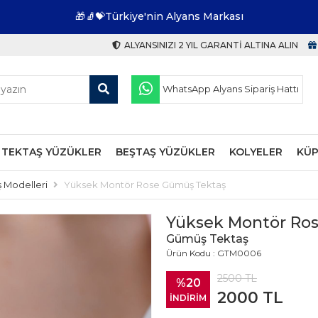
🎁🧦💝Türkiye'nin Alyans Markası
ALYANSINIZI 2 YIL GARANTI ALTINA ALIN
WhatsApp Alyans Sipariş Hattı
TEKTAŞ YÜZÜKLER
BEŞTAŞ YÜZÜKLER
KOLYELER
KÜP
 Modelleri
Yüksek Montör Rose Gümüş Tektaş
Yüksek Montör Ro
Gümüş Tektaş
Ürün Kodu : GTM0006
2500
TL
%20
2000
TL
İNDİRİM