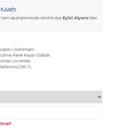
 tüm siparişlerinizde isimli kolye
Eylül Alyans
'dan
şten Üretilmiştir.
izilme Renk Kaybı Olabilir.
mları Ücretlidir.
ellerimiz 250 TL
k Modellerimiz 150 TL Sabit Ücret ile Hareket
lirim?