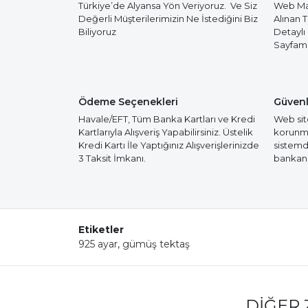
Türkiye’de Alyansa Yön Veriyoruz. Ve Siz
Web Mağ
Değerli Müşterilerimizin Ne İstediğini Biz
Alınan 
Biliyoruz
Detaylı
Sayfamız
Ödeme Seçenekleri
Güvenl
Havale/EFT, Tüm Banka Kartları ve Kredi
Web site
Kartlarıyla Alışveriş Yapabilirsiniz. Üstelik
korunmak
Kredi Kartı İle Yaptığınız Alışverişlerinizde
sistemd
3 Taksit İmkanı.
bankanız
Etiketler
925 ayar
,
gümüş tektaş
DIĞER 