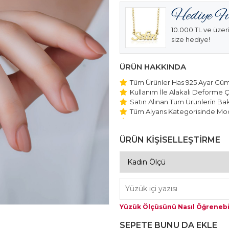
10.000 TL ve üzeri
size hediye!
ÜRÜN HAKKINDA
Tüm Ürünler Has 925 Ayar Gümü
Kullanım İle Alakalı Deforme Ç
Satın Alınan Tüm Ürünlerin Bakı
Tüm Alyans Kategorisinde Mod
Beştaş Tektaş Kolye ve Bilekli
Edilmektedir.
ÜRÜN KİŞİSELLEŞTİRME
Yüzük Ölçüsünü Nasıl Öğrenebi
SEPETE BUNU DA EKLE