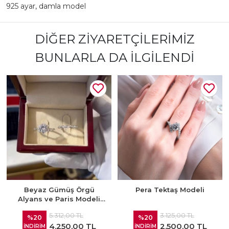
925 ayar
,
damla model
DIĞER ZIYARETÇILERIMIZ
BUNLARLA DA İLGILENDI
Beyaz Gümüş Örgü
Pera Tektaş Modeli
Alyans ve Paris Modeli
Tektaş Kombini
5.312,00 TL
3.125,00 TL
%20
%20
4.250,00 TL
2.500,00 TL
İNDİRİM
İNDİRİM