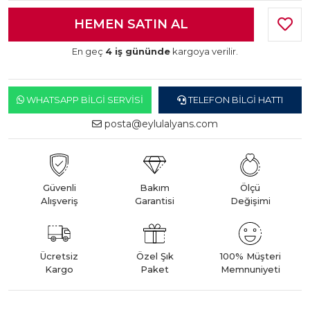
En geç
4 iş gününde
kargoya verilir.
WHATSAPP BILGI SERVISI
TELEFON BILGI HATTI
posta@eylulalyans.com
Güvenli
Bakım
Ölçü
Alışveriş
Garantisi
Değişimi
Ücretsiz
Özel Şık
100% Müşteri
Kargo
Paket
Memnuniyeti