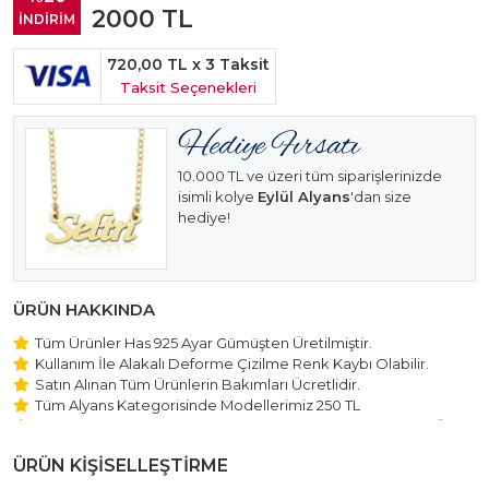
2000
TL
İNDİRİM
720,00 TL
x 3 Taksit
Taksit Seçenekleri
10.000 TL ve üzeri tüm siparişlerinizde
isimli kolye
Eylül Alyans
'dan size
hediye!
ÜRÜN HAKKINDA
Tüm Ürünler Has 925 Ayar Gümüşten Üretilmiştir.
Kullanım İle Alakalı Deforme Çizilme Renk Kaybı Olabilir.
Satın Alınan Tüm Ürünlerin Bakımları Ücretlidir.
Tüm Alyans Kategorisinde Modellerimiz 250 TL
Beştaş Tektaş Kolye ve Bileklik Modellerimiz 150 TL Sabit Ücret
ile Hareket Edilmektedir.
ÜRÜN KİŞİSELLEŞTİRME