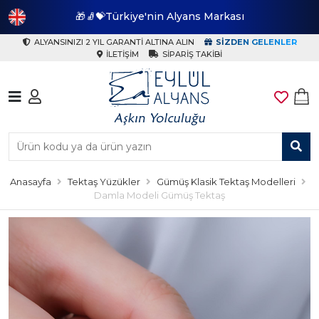
🎁🧦💝Türkiye'nin Alyans Markası
🎁
ALYANSINIZI 2 YIL GARANTI ALTINA ALIN
SIZDEN GELENLER
İLETIŞIM
SIPARIŞ TAKIBI
Anasayfa
Tektaş Yüzükler
Gümüş Klasik Tektaş Modelleri
Damla Modeli Gümüş Tektaş