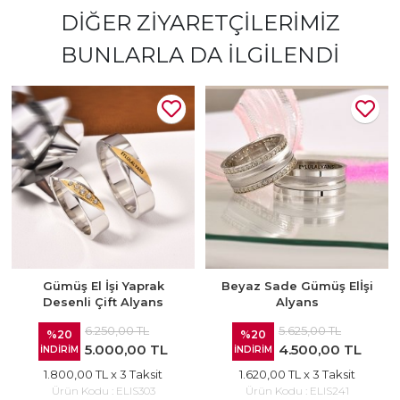
DIĞER ZIYARETÇILERIMIZ
BUNLARLA DA İLGILENDI
Gümüş El İşi Yaprak
Beyaz Sade Gümüş Elİşi
Desenli Çift Alyans
Alyans
6.250,00 TL
5.625,00 TL
%20
%20
5.000,00 TL
4.500,00 TL
İNDİRİM
İNDİRİM
1.800,00 TL
x 3 Taksit
1.620,00 TL
x 3 Taksit
Ürün Kodu :
ELIS303
Ürün Kodu :
ELIS241