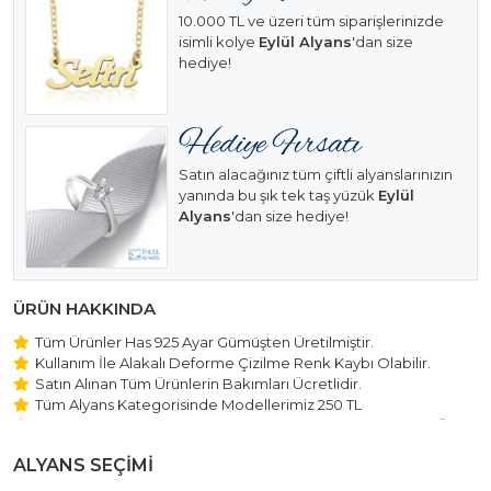
10.000 TL ve üzeri tüm siparişlerinizde
isimli kolye
Eylül Alyans
'dan size
hediye!
Satın alacağınız tüm çiftli alyanslarınızın
yanında bu şık tek taş yüzük
Eylül
Alyans
'dan size hediye!
ÜRÜN HAKKINDA
Tüm Ürünler Has 925 Ayar Gümüşten Üretilmiştir.
Kullanım İle Alakalı Deforme Çizilme Renk Kaybı Olabilir.
Satın Alınan Tüm Ürünlerin Bakımları Ücretlidir.
Tüm Alyans Kategorisinde Modellerimiz 250 TL
Beştaş Tektaş Kolye ve Bileklik Modellerimiz 150 TL Sabit Ücret
ile Hareket Edilmektedir.
ALYANS SEÇİMİ