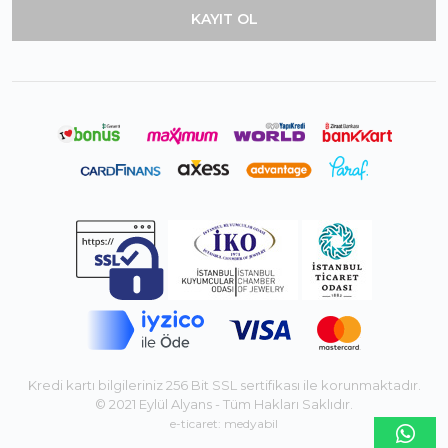
Kredi kartı bilgileriniz 256 Bit SSL sertifikası ile korunmaktadır.
© 2021 Eylül Alyans - Tüm Hakları Saklıdır.
e-ticaret: medyabil