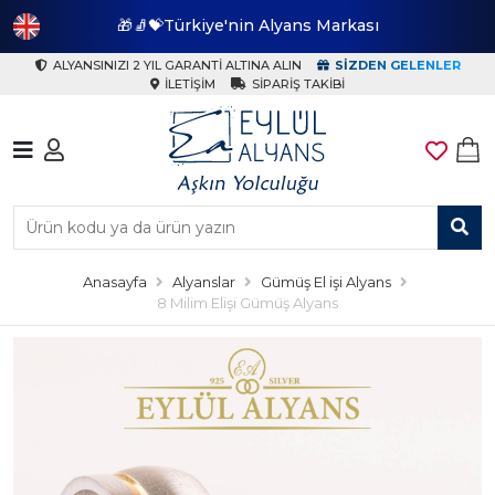
🎁🧦💝Türkiye'nin Alyans Markası
🎁
ALYANSINIZI 2 YIL GARANTI ALTINA ALIN
SIZDEN GELENLER
İLETIŞIM
SIPARIŞ TAKIBI
Anasayfa
Alyanslar
Gümüş El işi Alyans
8 Milim Elişi Gümüş Alyans