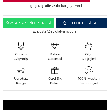
En geç
6 iş gününde
kargoya verilir.
WHATSAPP BILGI SERVISI
TELEFON BILGI HATTI
posta@eylulalyans.com
Güvenli
Bakım
Ölçü
Alışveriş
Garantisi
Değişimi
Ücretsiz
Özel Şık
100% Müşteri
Kargo
Paket
Memnuniyeti