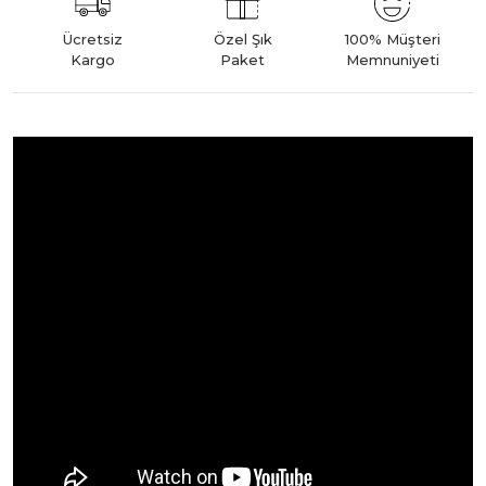
Ücretsiz
Özel Şık
100% Müşteri
Kargo
Paket
Memnuniyeti