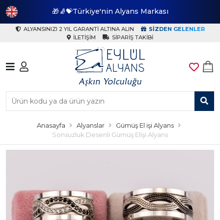
🎁🧦💝Türkiye'nin Alyans Markası
🎁
ALYANSINIZI 2 YIL GARANTI ALTINA ALIN
SIZDEN GELENLER
İLETIŞIM
SIPARIŞ TAKIBI
Anasayfa
Alyanslar
Gümüş El işi Alyans
Sonsuzluk Desenli Gümüş Elişi Alyans