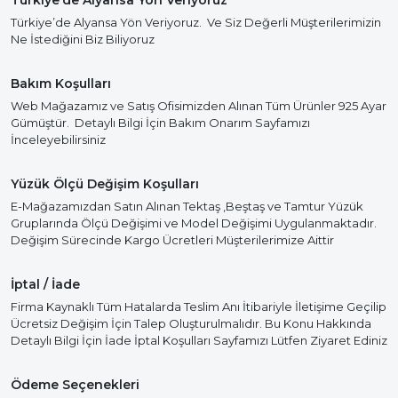
Türkiye’de Alyansa Yön Veriyoruz
Türkiye’de Alyansa Yön Veriyoruz. Ve Siz Değerli Müşterilerimizin
Ne İstediğini Biz Biliyoruz
Bakım Koşulları
Web Mağazamız ve Satış Ofisimizden Alınan Tüm Ürünler 925 Ayar
Gümüştür. Detaylı Bilgi İçin Bakım Onarım Sayfamızı
İnceleyebilirsiniz
Yüzük Ölçü Değişim Koşulları
E-Mağazamızdan Satın Alınan Tektaş ,Beştaş ve Tamtur Yüzük
Gruplarında Ölçü Değişimi ve Model Değişimi Uygulanmaktadır.
Değişim Sürecinde Kargo Ücretleri Müşterilerimize Aittir
İptal / İade
Firma Kaynaklı Tüm Hatalarda Teslim Anı İtibariyle İletişime Geçilip
Ücretsiz Değişim İçin Talep Oluşturulmalıdır. Bu Konu Hakkında
Detaylı Bilgi İçin İade İptal Koşulları Sayfamızı Lütfen Ziyaret Ediniz
Ödeme Seçenekleri