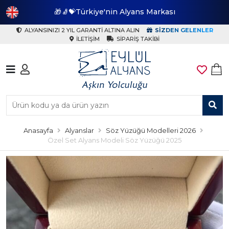
🎁🧦💝Türkiye'nin Alyans Markası
🎁
ALYANSINIZI 2 YIL GARANTI ALTINA ALIN
SIZDEN GELENLER
İLETIŞIM
SIPARIŞ TAKIBI
Anasayfa
Alyanslar
Söz Yüzüğü Modelleri 2026
Özel Set Alyans Modeli Söz Yüzüğü 2025