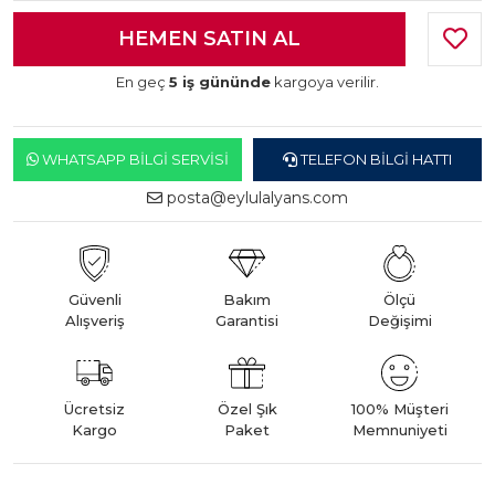
En geç
5 iş gününde
kargoya verilir.
WHATSAPP BILGI SERVISI
TELEFON BILGI HATTI
posta@eylulalyans.com
Güvenli
Bakım
Ölçü
Alışveriş
Garantisi
Değişimi
Ücretsiz
Özel Şık
100% Müşteri
Kargo
Paket
Memnuniyeti