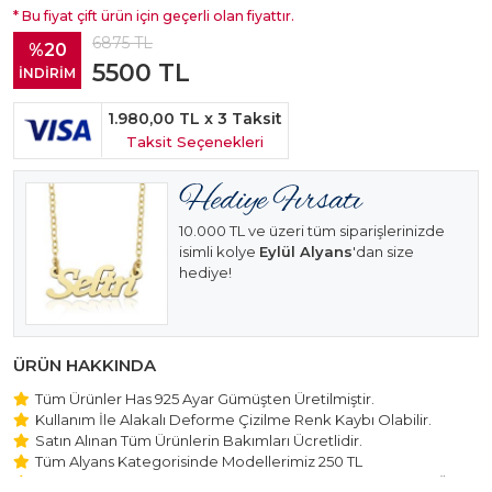
* Bu fiyat çift ürün için geçerli olan fiyattır.
6875
TL
%20
5500
TL
İNDİRİM
1.980,00 TL
x 3 Taksit
Taksit Seçenekleri
10.000 TL ve üzeri tüm siparişlerinizde
isimli kolye
Eylül Alyans
'dan size
hediye!
ÜRÜN HAKKINDA
Tüm Ürünler Has 925 Ayar Gümüşten Üretilmiştir.
Kullanım İle Alakalı Deforme Çizilme Renk Kaybı Olabilir.
Satın Alınan Tüm Ürünlerin Bakımları Ücretlidir.
Tüm Alyans Kategorisinde Modellerimiz 250 TL
Beştaş Tektaş Kolye ve Bileklik Modellerimiz 150 TL Sabit Ücret