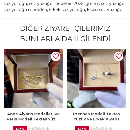
söz yüzüğü
,
söz yüzüğü modelleri 2025
,
gümüş söz yüzüğü
,
söz yüzüğü modelleri
,
erkek söz yüzüğü
,
kadın söz yüzüğü
DIĞER ZIYARETÇILERIMIZ
BUNLARLA DA İLGILENDI
Anne Alyans Modelleri ve
Prenses Modeli Tektaş
Paris Modeli Tektaş Yüzük
Yüzük ve Erkek Alyans
Kombini
Kombini
6.875,00 TL
5.000,00 TL
%20
%20