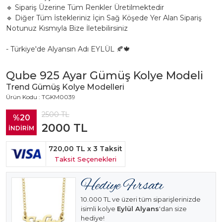
🔹 Sipariş Üzerine Tüm Renkler Üretilmektedir
🔹 Diğer Tüm İstekleriniz İçin Sağ Köşede Yer Alan Sipariş
Notunuz Kısmıyla Bize İletebilirsiniz
- Türkiye'de Alyansın Adı EYLÜL 🍂🍁
Qube 925 Ayar Gümüş Kolye Modeli
Trend Gümüş Kolye Modelleri
Ürün Kodu : TGKM0039
2500
TL
%20
2000
TL
İNDİRİM
720,00 TL
x 3 Taksit
Taksit Seçenekleri
10.000 TL ve üzeri tüm siparişlerinizde
isimli kolye
Eylül Alyans
'dan size
hediye!