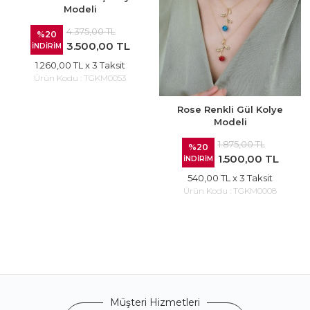
Modeli
4.375,00 TL
%20
3.500,00 TL
İNDİRİM
1.260,00 TL
x 3 Taksit
Ürün Kodu :
TGKM0053
Rose Renkli Gül Kolye
Modeli
1.875,00 TL
%20
1.500,00 TL
İNDİRİM
540,00 TL
x 3 Taksit
Ürün Kodu :
TGKM0008
Müşteri Hizmetleri