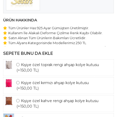
ÜRÜN HAKKINDA
Tüm Ürünler Has 925 Ayar Gümüşten Üretilmiştir.
Kullanım İle Alakalı Deforme Çizilme Renk Kaybı Olabilir.
Satın Alınan Tüm Ürünlerin Bakımları Ücretlidir.
Tüm Alyans Kategorisinde Modellerimiz 250 TL
Beştaş Tektaş Kolye ve Bileklik Modellerimiz 150 TL Sabit Ücret
ile Hareket Edilmektedir.
SEPETE BUNU DA EKLE
Kişiye özel toprak rengi ahşap kolye kutusu
(+150,00 TL)
Kişiye özel kırmızı ahşap kolye kutusu
(+150,00 TL)
Kişiye özel kahve rengi ahşap kolye kutusu
(+150,00 TL)