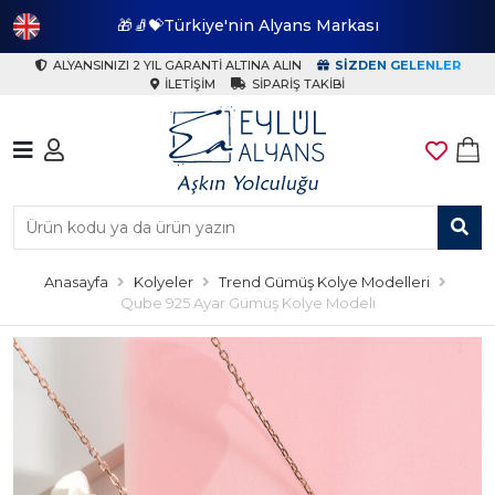
🎁🧦💝Türkiye'nin Alyans Markası
🎁
ALYANSINIZI 2 YIL GARANTI ALTINA ALIN
SIZDEN GELENLER
İLETIŞIM
SIPARIŞ TAKIBI
Anasayfa
Kolyeler
Trend Gümüş Kolye Modelleri
Qube 925 Ayar Gümüş Kolye Modeli