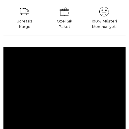
Ücretsiz
Özel Şık
100% Müşteri
Kargo
Paket
Memnuniyeti