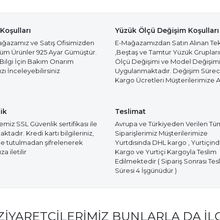
Koşulları
Yüzük Ölçü Değişim Koşulları
azamız ve Satış Ofisimizden
E-Mağazamızdan Satın Alınan Te
Tüm Ürünler 925 Ayar Gümüştür.
,Beştaş ve Tamtur Yüzük Gruplar
 Bilgi İçin Bakım Onarım
Ölçü Değişimi ve Model Değişim
ı İnceleyebilirsiniz
Uygulanmaktadır. Değişim Süre
Kargo Ücretleri Müşterilerimize Ai
ik
Teslimat
miz SSL Güvenlik sertifikası ile
Avrupa ve Türkiyeden Verilen Tü
tadır. Kredi kartı bilgileriniz,
Siparişlerimiz Müşterilerimize
e tutulmadan şifrelenerek
Yurtdısında DHL kargo , Yurtiçin
a iletilir
Kargo ve Yurtiçi Kargoyla Teslim
Edilmektedir ( Sipariş Sonrası Tes
Süresi 4 İşgünüdür )
ZIYARETÇILERIMIZ BUNLARLA DA İL