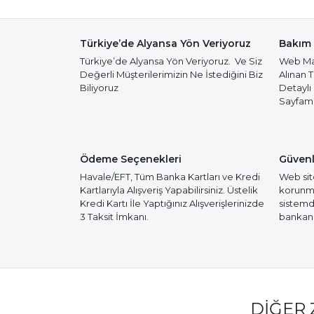
Türkiye’de Alyansa Yön Veriyoruz
Bakım 
Türkiye’de Alyansa Yön Veriyoruz. Ve Siz
Web Mağ
Değerli Müşterilerimizin Ne İstediğini Biz
Alınan 
Biliyoruz
Detaylı
Sayfamız
Ödeme Seçenekleri
Güvenl
Havale/EFT, Tüm Banka Kartları ve Kredi
Web site
Kartlarıyla Alışveriş Yapabilirsiniz. Üstelik
korunmak
Kredi Kartı İle Yaptığınız Alışverişlerinizde
sistemd
3 Taksit İmkanı.
bankanız
DIĞER 