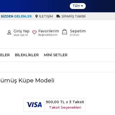
TRY
SIZDEN GELENLER
İLETIŞIM
SIPARIŞ TAKIBI
Giriş Yap
Favorilerim
Sepetim
veya üye ol
Beğendiklerim
0
Ürün
ELER
BILEKLIKLER
MINI SETLER
 Gümüş Küpe Modeli
900,00 TL
x 3 Taksit
Taksit Seçenekleri