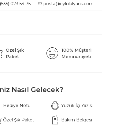
535) 023 54 75
posta@eylulalyans.com
Özel Şık
100% Müşteri
Paket
Memnuniyeti
iniz Nasıl Gelecek?
Hediye Notu
Yüzük İçi Yazısı
Özel Şık Paket
Bakım Belgesi