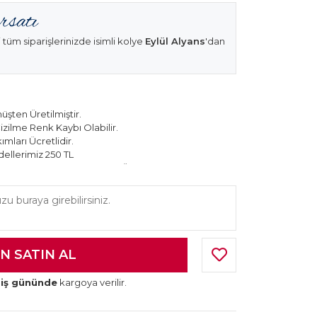
 tüm siparişlerinizde isimli kolye
Eylül Alyans
'dan
şten Üretilmiştir.
izilme Renk Kaybı Olabilir.
mları Ücretlidir.
ellerimiz 250 TL
k Modellerimiz 150 TL Sabit Ücret ile Hareket
 iş gününde
kargoya verilir.