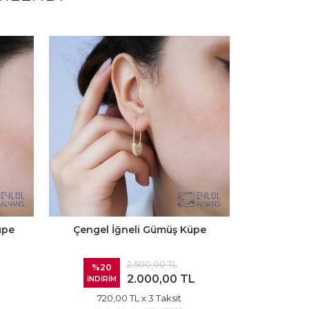
üpe
Çengel İğneli Gümüş Küpe
Gold Taşlı
2.500,00 TL
%20
%20
2.000,00 TL
İNDİRİM
İNDİRİ
720,00 TL
x 3 Taksit
720