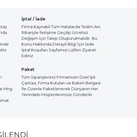
İptal / İade
ktaş
Firma Kaynaklı Tüm Hatalarda Teslim Anı
ında
İtibariyle İletişime Geçilip Ücretsiz
i
Değişim İçin Talep Oluşturulmalıdır. Bu
cinde
Konu Hakkında Detaylı Bilgi İçin İade
ttir
İptal Koşulları Sayfamızı Lütfen Ziyaret
Ediniz
Paket
m
Tüm Siparişleriniz Firmamızın Özel İpli
Çantası, Firma Kutuları ve Bakım Belgesi
de Mng
İle Özenle Paketlenerek Dünyanın Her
Yerindeki Müşterilerimize Gönderilir
limat
GILENDI