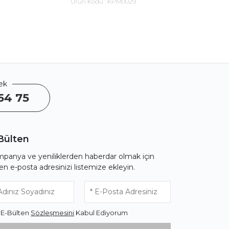
Ürün Kodu :
KPM0029
Ürü
ek
54 75
Bülten
panya ve yeniliklerden haberdar olmak için
fen e-posta adresinizi listemize ekleyin.
* E-Bülten
Sözleşmesini
Kabul Ediyorum