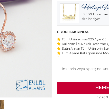
10.000 TL ve üzeri
size hediye!
ÜRÜN HAKKINDA
Tüm Ürünler Has 925 Ayar Gümü
Kullanım İle Alakalı Deforme Ç
Satın Alınan Tüm Ürünlerin Bakı
Tüm Alyans Kategorisinde Mod
Beştaş Tektaş Kolye ve Bilekli
Edilmektedir.
En geç
5