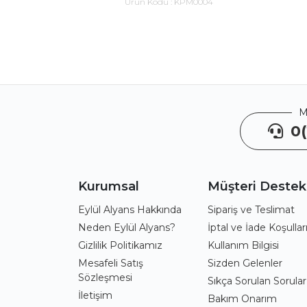
Ürün Kodu :
KPM0004
M
0(
Kurumsal
Müşteri Destek
Eylül Alyans Hakkında
Sipariş ve Teslimat
Neden Eylül Alyans?
İptal ve İade Koşullar
Gizlilik Politikamız
Kullanım Bilgisi
Mesafeli Satış
Sizden Gelenler
Sözleşmesi
Sıkça Sorulan Sorular
İletişim
Bakım Onarım