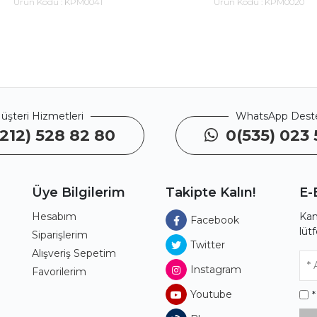
Ürün Kodu :
KPM0041
Ürün Kodu :
KPM0020
üşteri Hizmetleri
WhatsApp Dest
212) 528 82 80
0(535) 023 
Üye Bilgilerim
Takipte Kalın!
E-
Hesabım
Kam
Facebook
lüt
ı
Siparişlerim
Twitter
Alışveriş Sepetim
Instagram
Favorilerim
Youtube