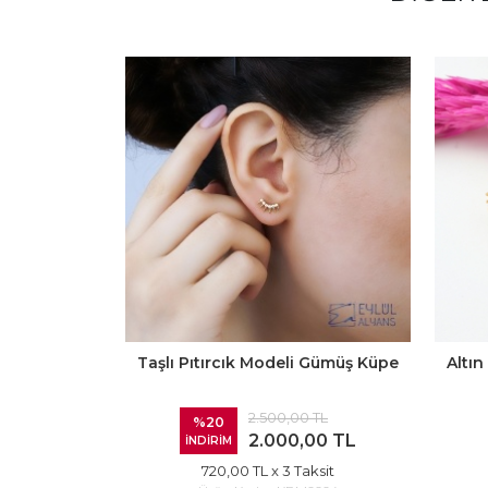
Taşlı Pıtırcık Modeli Gümüş Küpe
Altı
2.500,00 TL
%20
2.000,00 TL
İNDİRİM
720,00 TL
x 3 Taksit