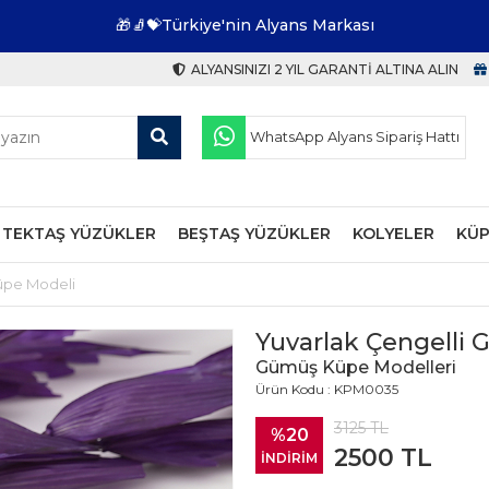
🎁🧦💝Türkiye'nin Alyans Markası
ALYANSINIZI 2 YIL GARANTI ALTINA ALIN
WhatsApp Alyans Sipariş Hattı
TEKTAŞ YÜZÜKLER
BEŞTAŞ YÜZÜKLER
KOLYELER
KÜP
üpe Modeli
Yuvarlak Çengelli
Gümüş Küpe Modelleri
Ürün Kodu : KPM0035
3125
TL
%20
2500
TL
İNDİRİM