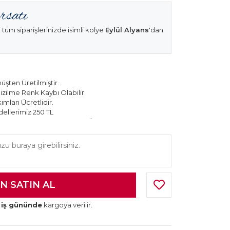
 tüm siparişlerinizde isimli kolye
Eylül Alyans
'dan
şten Üretilmiştir.
izilme Renk Kaybı Olabilir.
mları Ücretlidir.
ellerimiz 250 TL
k Modellerimiz 150 TL Sabit Ücret ile Hareket
 iş gününde
kargoya verilir.