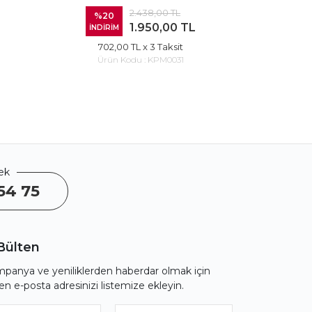
2.438,00 TL
%20
%20
1.950,00 TL
İNDİRİM
İNDİRİ
702,00 TL
x 3 Taksit
720
Ürün Kodu :
KPM0031
Ürü
ek
54 75
Bülten
panya ve yeniliklerden haberdar olmak için
fen e-posta adresinizi listemize ekleyin.