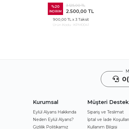
3.125,00 TL
%20
2.500,00 TL
İNDİRİM
900,00 TL
x 3 Taksit
Ürün Kodu :
KPM0041
M
0(
Kurumsal
Müşteri Destek
Eylül Alyans Hakkında
Sipariş ve Teslimat
Neden Eylül Alyans?
İptal ve İade Koşullar
Gizlilik Politikamız
Kullanım Bilgisi