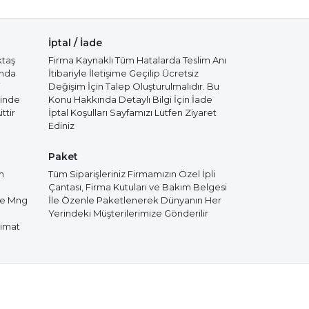
İptal / İade
ktaş
Firma Kaynaklı Tüm Hatalarda Teslim Anı
ında
İtibariyle İletişime Geçilip Ücretsiz
i
Değişim İçin Talep Oluşturulmalıdır. Bu
cinde
Konu Hakkında Detaylı Bilgi İçin İade
ttir
İptal Koşulları Sayfamızı Lütfen Ziyaret
Ediniz
Paket
m
Tüm Siparişleriniz Firmamızın Özel İpli
Çantası, Firma Kutuları ve Bakım Belgesi
de Mng
İle Özenle Paketlenerek Dünyanın Her
Yerindeki Müşterilerimize Gönderilir
limat