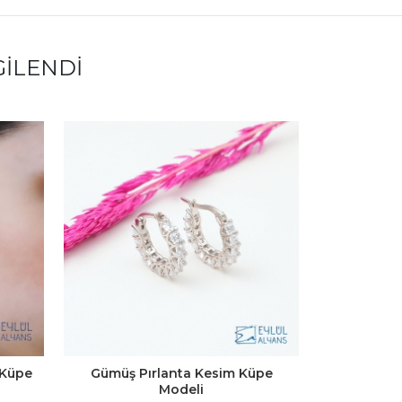
GILENDI
 Küpe
Gümüş Pırlanta Kesim Küpe
Gümüş 
Modeli