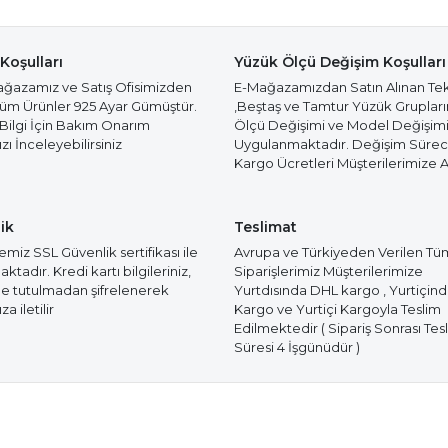
Koşulları
Yüzük Ölçü Değişim Koşulları
azamız ve Satış Ofisimizden
E-Mağazamızdan Satın Alınan Te
Tüm Ürünler 925 Ayar Gümüştür.
,Beştaş ve Tamtur Yüzük Gruplar
 Bilgi İçin Bakım Onarım
Ölçü Değişimi ve Model Değişim
ı İnceleyebilirsiniz
Uygulanmaktadır. Değişim Süre
Kargo Ücretleri Müşterilerimize Ai
ik
Teslimat
miz SSL Güvenlik sertifikası ile
Avrupa ve Türkiyeden Verilen Tü
tadır. Kredi kartı bilgileriniz,
Siparişlerimiz Müşterilerimize
e tutulmadan şifrelenerek
Yurtdısında DHL kargo , Yurtiçin
a iletilir
Kargo ve Yurtiçi Kargoyla Teslim
Edilmektedir ( Sipariş Sonrası Tes
Süresi 4 İşgünüdür )