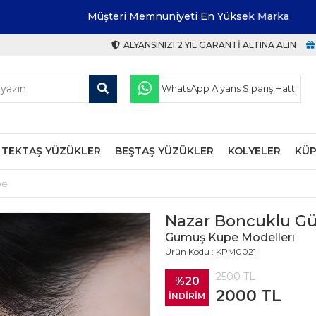
Müşteri Memnuniyeti En Yüksek Marka
ALYANSINIZI 2 YIL GARANTI ALTINA ALIN
WhatsApp Alyans Sipariş Hattı
TEKTAŞ YÜZÜKLER
BEŞTAŞ YÜZÜKLER
KOLYELER
KÜP
pe
Nazar Boncuklu G
Gümüş Küpe Modelleri
Ürün Kodu : KPM0021
2500
TL
%20
2000
TL
İNDİRİM