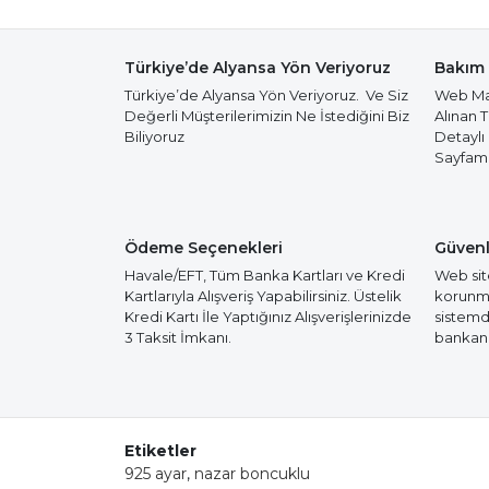
Türkiye’de Alyansa Yön Veriyoruz
Bakım 
Türkiye’de Alyansa Yön Veriyoruz. Ve Siz
Web Mağ
Değerli Müşterilerimizin Ne İstediğini Biz
Alınan 
Biliyoruz
Detaylı
Sayfamız
Ödeme Seçenekleri
Güvenl
Havale/EFT, Tüm Banka Kartları ve Kredi
Web site
Kartlarıyla Alışveriş Yapabilirsiniz. Üstelik
korunmak
Kredi Kartı İle Yaptığınız Alışverişlerinizde
sistemd
3 Taksit İmkanı.
bankanız
Etiketler
925 ayar
,
nazar boncuklu