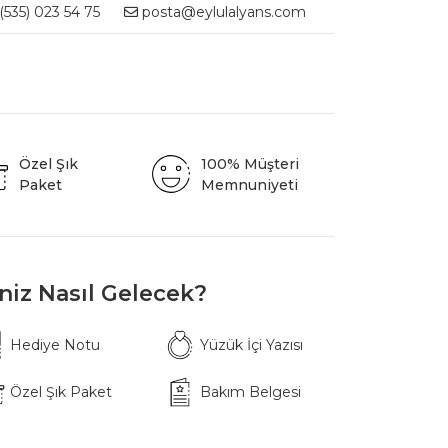
535) 023 54 75
posta@eylulalyans.com
Özel Şık
100% Müşteri
Paket
Memnuniyeti
iniz Nasıl Gelecek?
Hediye Notu
Yüzük İçi Yazısı
Özel Şık Paket
Bakım Belgesi