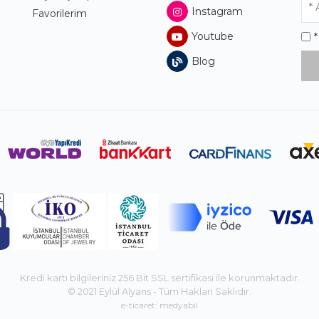
Instagram
Favorilerim
Youtube
Blog
Kredi kartı bilgileriniz 256 Bit SSL sertifikası ile korunmaktadır.
© 2021 Eylül Alyans - Tüm Hakları Saklıdır.
e-ticaret: medyabil