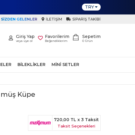
TRY
SIZDEN GELENLER
İLETIŞIM
SIPARIŞ TAKIBI
Giriş Yap
Favorilerim
Sepetim
veya üye ol
Beğendiklerim
0
Ürün
ELER
BILEKLIKLER
MINI SETLER
ümüş Küpe
720,00 TL
x 3 Taksit
Taksit Seçenekleri