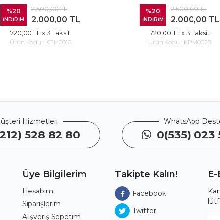
2.500,00 TL
2.500,00 TL
%20
%20
2.000,00 TL
2.000,00 TL
İNDİRİM
İNDİRİM
720,00 TL
x 3 Taksit
720,00 TL
x 3 Taksit
Ürün Kodu :
KPM0016
Ürün Kodu :
KPM0028
üşteri Hizmetleri
WhatsApp Dest
212) 528 82 80
0(535) 023 
Üye Bilgilerim
Takipte Kalın!
E-
Hesabım
Kam
Facebook
lüt
ı
Siparişlerim
Twitter
Alışveriş Sepetim