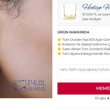
10.000 TL ve üzeri
size hediye!
ÜRÜN HAKKINDA
Tüm Ürünler Has 925 Ayar Gümü
Kullanım İle Alakalı Deforme Ç
Satın Alınan Tüm Ürünlerin Bakı
Tüm Alyans Kategorisinde Mod
Beştaş Tektaş Kolye ve Bilekli
Edilmektedir.
En geç
4