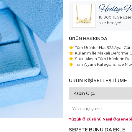
10.000 TL ve üzeri
size hediye!
ÜRÜN HAKKINDA
Tüm Ürünler Has 925 Ayar Gümü
Kullanım İle Alakalı Deforme Ç
Satın Alınan Tüm Ürünlerin Bakı
Tüm Alyans Kategorisinde Mod
Beştaş Tektaş Kolye ve Bilekli
Edilmektedir.
ÜRÜN KİŞİSELLEŞTİRME
Yüzük Ölçüsünü Nasıl Öğrenebi
SEPETE BUNU DA EKLE