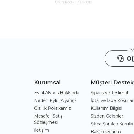
Ürün Kodu :
BTM0019
M
0(
Kurumsal
Müşteri Destek
Eylül Alyans Hakkında
Sipariş ve Teslimat
Neden Eylül Alyans?
İptal ve İade Koşullar
Gizlilik Politikamız
Kullanım Bilgisi
Mesafeli Satış
Sizden Gelenler
Sözleşmesi
Sıkça Sorulan Sorular
İletişim
Bakım Onarım