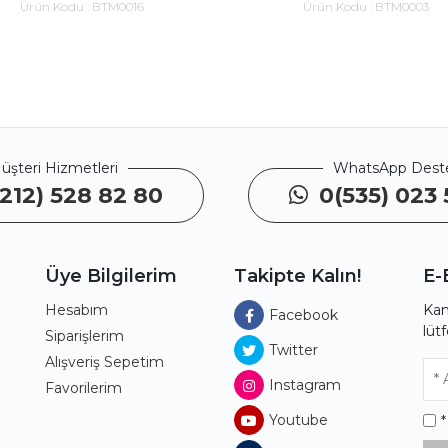
Ürün Kodu :
BTM0016
Ürün Kodu :
BTM0003
üşteri Hizmetleri
WhatsApp Dest
212) 528 82 80
0(535) 023 
Üye Bilgilerim
Takipte Kalın!
E-
Hesabım
Kam
Facebook
lüt
ı
Siparişlerim
Twitter
Alışveriş Sepetim
Instagram
Favorilerim
Youtube