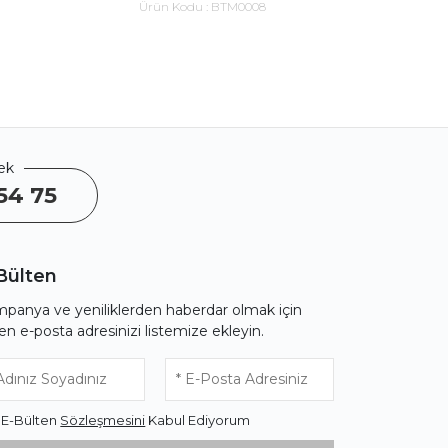
Ürün Kodu :
BTM0008
Ürü
ek
54 75
Bülten
panya ve yeniliklerden haberdar olmak için
fen e-posta adresinizi listemize ekleyin.
* E-Bülten
Sözleşmesini
Kabul Ediyorum