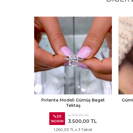
Pırlanta Modeli Gümüş Baget
Gümü
Tektaş
4.375,00 TL
%20
3.500,00 TL
İNDİRİM
1.260,00 TL
x 3 Taksit