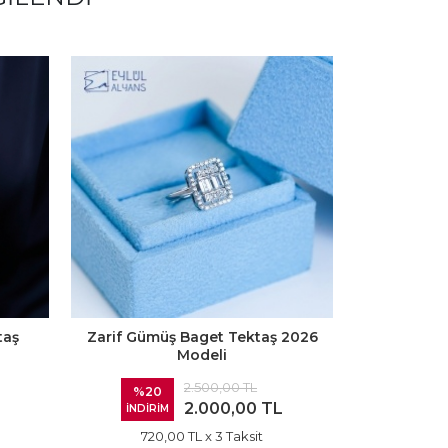
taş
Zarif Gümüş Baget Tektaş 2026
Yeni Ba
Modeli
2.500,00 TL
%20
%20
2.000,00 TL
İNDİRİM
İNDİRİ
720,00 TL
x 3 Taksit
720