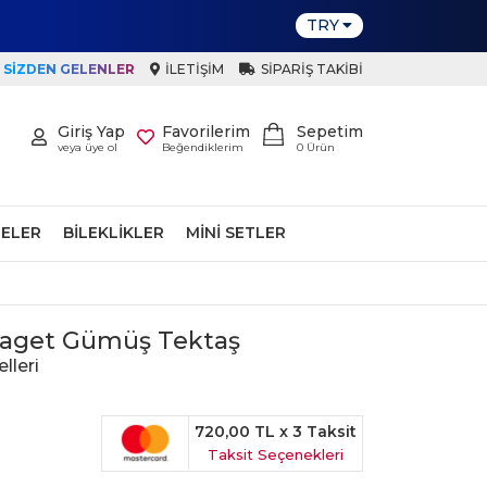
TRY
SIZDEN GELENLER
İLETIŞIM
SIPARIŞ TAKIBI
Giriş Yap
Favorilerim
Sepetim
veya üye ol
Beğendiklerim
0
Ürün
ELER
BILEKLIKLER
MINI SETLER
 Baget Gümüş Tektaş
lleri
720,00 TL
x 3 Taksit
Taksit Seçenekleri