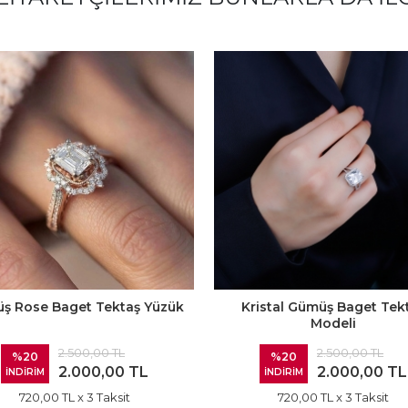
ş Rose Baget Tektaş Yüzük
Kristal Gümüş Baget Tek
Modeli
2.500,00 TL
2.500,00 TL
%20
%20
2.000,00 TL
2.000,00 TL
İNDİRİM
İNDİRİM
720,00 TL
x 3 Taksit
720,00 TL
x 3 Taksit