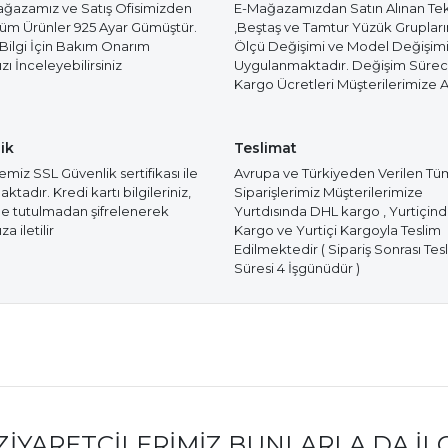
azamız ve Satış Ofisimizden
E-Mağazamızdan Satın Alınan Te
Tüm Ürünler 925 Ayar Gümüştür.
,Beştaş ve Tamtur Yüzük Gruplar
 Bilgi İçin Bakım Onarım
Ölçü Değişimi ve Model Değişim
ı İnceleyebilirsiniz
Uygulanmaktadır. Değişim Süre
Kargo Ücretleri Müşterilerimize Ai
ik
Teslimat
miz SSL Güvenlik sertifikası ile
Avrupa ve Türkiyeden Verilen Tü
tadır. Kredi kartı bilgileriniz,
Siparişlerimiz Müşterilerimize
e tutulmadan şifrelenerek
Yurtdısında DHL kargo , Yurtiçin
a iletilir
Kargo ve Yurtiçi Kargoyla Teslim
Edilmektedir ( Sipariş Sonrası Tes
Süresi 4 İşgünüdür )
ZIYARETÇILERIMIZ BUNLARLA DA İL