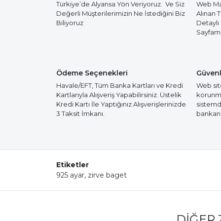
Türkiye’de Alyansa Yön Veriyoruz. Ve Siz
Web Mağ
Değerli Müşterilerimizin Ne İstediğini Biz
Alınan 
Biliyoruz
Detaylı
Sayfamız
Ödeme Seçenekleri
Güvenl
Havale/EFT, Tüm Banka Kartları ve Kredi
Web site
Kartlarıyla Alışveriş Yapabilirsiniz. Üstelik
korunmak
Kredi Kartı İle Yaptığınız Alışverişlerinizde
sistemd
3 Taksit İmkanı.
bankanız
Etiketler
925 ayar
,
zirve baget
DIĞER 