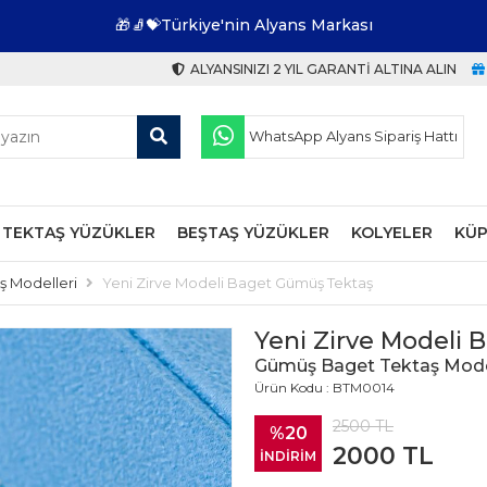
🎁🧦💝Türkiye'nin Alyans Markası
ALYANSINIZI 2 YIL GARANTI ALTINA ALIN
WhatsApp Alyans Sipariş Hattı
TEKTAŞ YÜZÜKLER
BEŞTAŞ YÜZÜKLER
KOLYELER
KÜP
 Modelleri
Yeni Zirve Modeli Baget Gümüş Tektaş
Yeni Zirve Modeli
Gümüş Baget Tektaş Mode
Ürün Kodu : BTM0014
2500
TL
%20
2000
TL
İNDİRİM