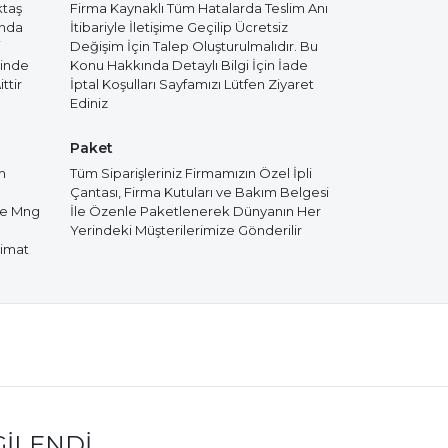
ktaş
Firma Kaynaklı Tüm Hatalarda Teslim Anı
ında
İtibariyle İletişime Geçilip Ücretsiz
i
Değişim İçin Talep Oluşturulmalıdır. Bu
cinde
Konu Hakkında Detaylı Bilgi İçin İade
ttir
İptal Koşulları Sayfamızı Lütfen Ziyaret
Ediniz
Paket
m
Tüm Siparişleriniz Firmamızın Özel İpli
Çantası, Firma Kutuları ve Bakım Belgesi
de Mng
İle Özenle Paketlenerek Dünyanın Her
Yerindeki Müşterilerimize Gönderilir
limat
GILENDI