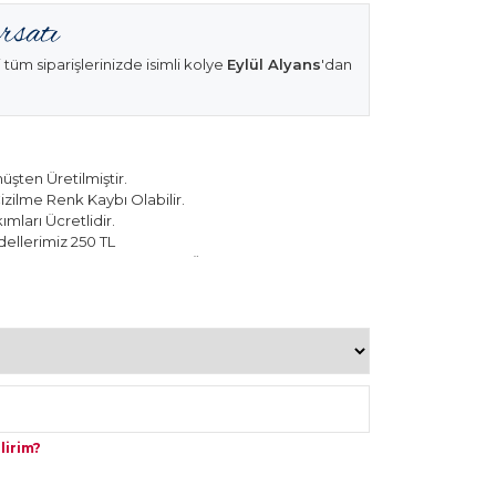
 tüm siparişlerinizde isimli kolye
Eylül Alyans
'dan
şten Üretilmiştir.
izilme Renk Kaybı Olabilir.
mları Ücretlidir.
ellerimiz 250 TL
k Modellerimiz 150 TL Sabit Ücret ile Hareket
lirim?