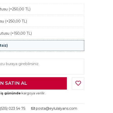
kutusu (+250,00 TL)
usu (+250,00 TL)
utusu (+150,00 TL)
tsiz)
 iş gününde
kargoya verilir.
535) 023 54 75
posta@eylulalyans.com