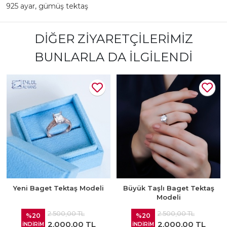
925 ayar
,
gümüş tektaş
DIĞER ZIYARETÇILERIMIZ
BUNLARLA DA İLGILENDI
Yeni Baget Tektaş Modeli
Büyük Taşlı Baget Tektaş
Modeli
2.500,00 TL
2.500,00 TL
%20
%20
2.000,00 TL
2.000,00 TL
İNDİRİM
İNDİRİM