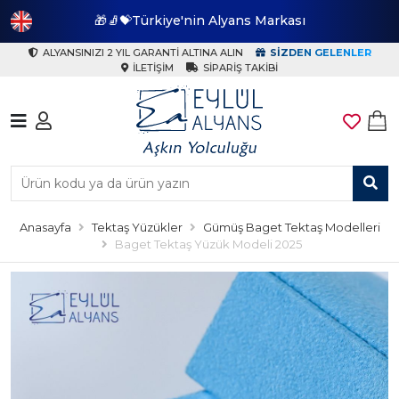
🎁🧦💝Türkiye'nin Alyans Markası
🎁
ALYANSINIZI 2 YIL GARANTI ALTINA ALIN
SIZDEN GELENLER
İLETIŞIM
SIPARIŞ TAKIBI
Anasayfa
Tektaş Yüzükler
Gümüş Baget Tektaş Modelleri
Baget Tektaş Yüzük Modeli 2025