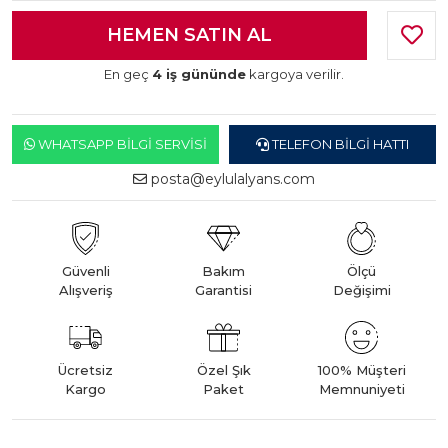
En geç
4 iş gününde
kargoya verilir.
WHATSAPP BILGI SERVISI
TELEFON BILGI HATTI
posta@eylulalyans.com
Güvenli
Bakım
Ölçü
Alışveriş
Garantisi
Değişimi
Ücretsiz
Özel Şık
100% Müşteri
Kargo
Paket
Memnuniyeti