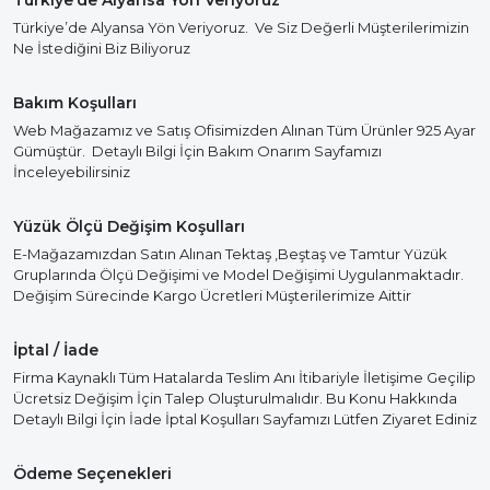
Türkiye’de Alyansa Yön Veriyoruz
Türkiye’de Alyansa Yön Veriyoruz. Ve Siz Değerli Müşterilerimizin
Ne İstediğini Biz Biliyoruz
Bakım Koşulları
Web Mağazamız ve Satış Ofisimizden Alınan Tüm Ürünler 925 Ayar
Gümüştür. Detaylı Bilgi İçin Bakım Onarım Sayfamızı
İnceleyebilirsiniz
Yüzük Ölçü Değişim Koşulları
E-Mağazamızdan Satın Alınan Tektaş ,Beştaş ve Tamtur Yüzük
Gruplarında Ölçü Değişimi ve Model Değişimi Uygulanmaktadır.
Değişim Sürecinde Kargo Ücretleri Müşterilerimize Aittir
İptal / İade
Firma Kaynaklı Tüm Hatalarda Teslim Anı İtibariyle İletişime Geçilip
Ücretsiz Değişim İçin Talep Oluşturulmalıdır. Bu Konu Hakkında
Detaylı Bilgi İçin İade İptal Koşulları Sayfamızı Lütfen Ziyaret Ediniz
Ödeme Seçenekleri