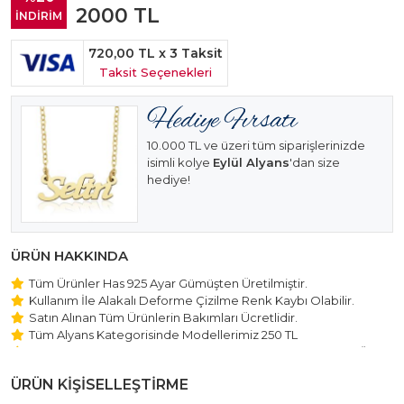
2000
TL
İNDİRİM
720,00 TL
x 3 Taksit
Taksit Seçenekleri
10.000 TL ve üzeri tüm siparişlerinizde
isimli kolye
Eylül Alyans
'dan size
hediye!
ÜRÜN HAKKINDA
Tüm Ürünler Has 925 Ayar Gümüşten Üretilmiştir.
Kullanım İle Alakalı Deforme Çizilme Renk Kaybı Olabilir.
Satın Alınan Tüm Ürünlerin Bakımları Ücretlidir.
Tüm Alyans Kategorisinde Modellerimiz 250 TL
Beştaş Tektaş Kolye ve Bileklik Modellerimiz 150 TL Sabit Ücret
ile Hareket Edilmektedir.
ÜRÜN KİŞİSELLEŞTİRME