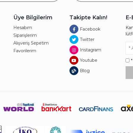
Üye Bilgilerim
Takipte Kalın!
E-
Hesabım
Kam
Facebook
lüt
ı
Siparişlerim
Twitter
Alışveriş Sepetim
Instagram
Favorilerim
Youtube
Blog