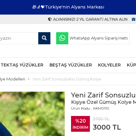
🎁🧦💝Türkiye'nin Alyans Markası
ALYANSINIZI 2 YIL GARANTI ALTINA ALIN
WhatsApp Alyans Sipariş Hattı
TEKTAŞ YÜZÜKLER
BEŞTAŞ YÜZÜKLER
KOLYELER
KÜP
lye Modelleri
Yeni Zarif Sonsuzluklu Gümüş Kolye
Yeni Zarif Sonsuzl
Kişiye Özel Gümüş Kolye M
Ürün Kodu : AKM0110
3750
TL
%20
3000
TL
İNDİRİM