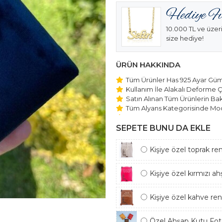
10.000 TL ve üzeri
size hediye!
ÜRÜN HAKKINDA
Tüm Ürünler Has 925 Ayar Gümü
Kullanım İle Alakalı Deforme Ç
Satın Alınan Tüm Ürünlerin Bakı
Tüm Alyans Kategorisinde Mod
Beştaş Tektaş Kolye ve Bilekli
Edilmektedir.
SEPETE BUNU DA EKLE
Kişiye özel toprak re
Kişiye özel kırmızı a
Kişiye özel kahve re
Özel Ahşap Kutu Foto