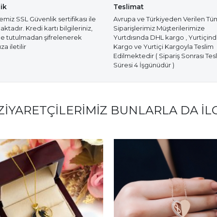
ik
Teslimat
miz SSL Güvenlik sertifikası ile
Avrupa ve Türkiyeden Verilen Tü
tadır. Kredi kartı bilgileriniz,
Siparişlerimiz Müşterilerimize
e tutulmadan şifrelenerek
Yurtdısında DHL kargo , Yurtiçin
a iletilir
Kargo ve Yurtiçi Kargoyla Teslim
Edilmektedir ( Sipariş Sonrası Tes
Süresi 4 İşgünüdür )
ZIYARETÇILERIMIZ BUNLARLA DA İL