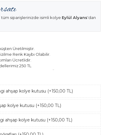
 tüm siparişlerinizde isimli kolye
Eylül Alyans
'dan
şten Üretilmiştir.
izilme Renk Kaybı Olabilir.
mları Ücretlidir.
ellerimiz 250 TL
k Modellerimiz 150 TL Sabit Ücret ile Hareket
ngi ahşap kolye kutusu (+150,00 TL)
hşap kolye kutusu (+150,00 TL)
ngi ahşap kolye kutusu (+150,00 TL)
ğrafları (+150,00 TL)