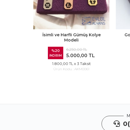
İsimli ve Harfli Gümüş Kolye
Go
Modeli
6.250,00 TL
%20
5.000,00 TL
İNDİRİM
1.800,00 TL
x 3 Taksit
Ürün Kodu :
AKM0061
M
0(