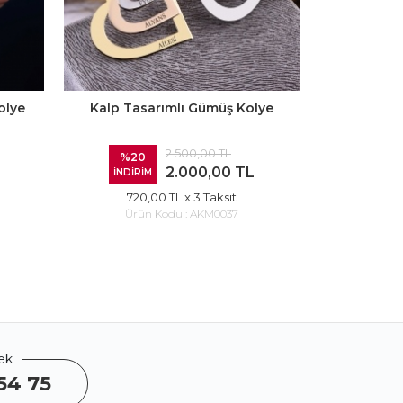
olye
Kalp Tasarımlı Gümüş Kolye
İki İ
2.500,00 TL
%20
%20
2.000,00 TL
İNDİRİM
İNDİRİ
720,00 TL
x 3 Taksit
900
Ürün Kodu :
AKM0037
Ürü
ek
54 75