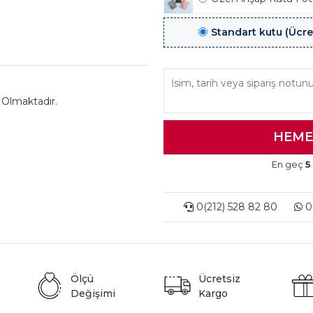
Standart kutu (Ücre
 Olmaktadır.
En geç
5
0(212) 528 82 80
0(
Ölçü
Ücretsiz
Değişimi
Kargo