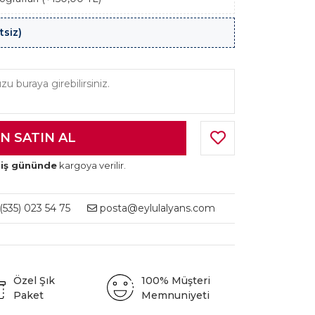
tsiz)
 iş gününde
kargoya verilir.
535) 023 54 75
posta@eylulalyans.com
Özel Şık
100% Müşteri
Paket
Memnuniyeti