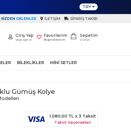
TRY
SIZDEN GELENLER
İLETIŞIM
SIPARIŞ TAKIBI
Giriş Yap
Favorilerim
Sepetim
veya üye ol
Beğendiklerim
0
Ürün
ELER
BILEKLIKLER
MINI SETLER
uklu Gümüş Kolye
odelleri
1.080,00 TL
x 3 Taksit
Taksit Seçenekleri