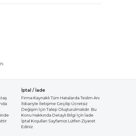
n.
İptal / İade
ktaş
Firma Kaynaklı Tüm Hatalarda Teslim Anı
ında
İtibariyle İletişime Geçilip Ücretsiz
i
Değişim İçin Talep Oluşturulmalıdır. Bu
cinde
Konu Hakkında Detaylı Bilgi İçin İade
ttir
İptal Koşulları Sayfamızı Lütfen Ziyaret
Ediniz