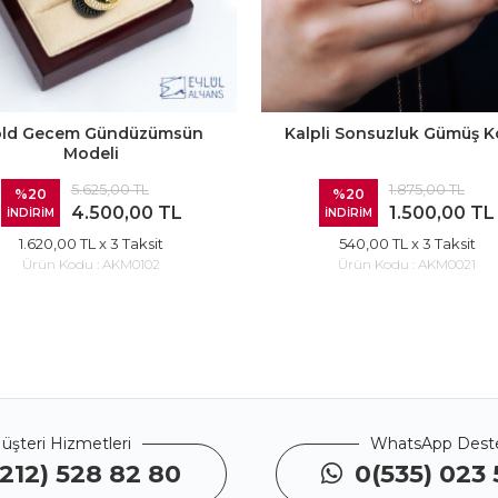
ld Gecem Gündüzümsün
Kalpli Sonsuzluk Gümüş K
Modeli
5.625,00 TL
1.875,00 TL
%20
%20
4.500,00 TL
1.500,00 TL
İNDİRİM
İNDİRİM
1.620,00 TL
x 3 Taksit
540,00 TL
x 3 Taksit
Ürün Kodu :
AKM0102
Ürün Kodu :
AKM0021
üşteri Hizmetleri
WhatsApp Dest
212) 528 82 80
0(535) 023 