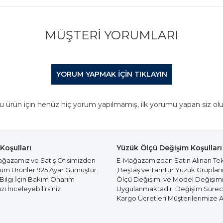
MÜŞTERI YORUMLARI
YORUM YAPMAK IÇIN TIKLAYIN
u ürün için henüz hiç yorum yapılmamış, ilk yorumu yapan siz olu
Koşulları
Yüzük Ölçü Değişim Koşulları
azamız ve Satış Ofisimizden
E-Mağazamızdan Satın Alınan Te
Tüm Ürünler 925 Ayar Gümüştür.
,Beştaş ve Tamtur Yüzük Gruplar
 Bilgi İçin Bakım Onarım
Ölçü Değişimi ve Model Değişim
ı İnceleyebilirsiniz
Uygulanmaktadır. Değişim Süre
Kargo Ücretleri Müşterilerimize Ai