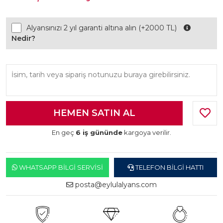
Alyansınızı 2 yıl garanti altına alın (+2000 TL)
Nedir?
En geç
6 iş gününde
kargoya verilir.
WHATSAPP BILGI SERVISI
TELEFON BILGI HATTI
posta@eylulalyans.com