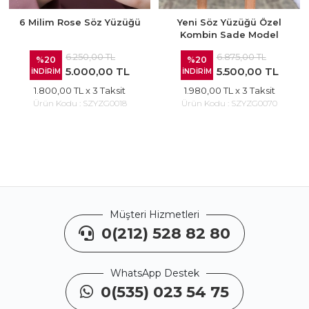
6 Milim Rose Söz Yüzüğü
Yeni Söz Yüzüğü Özel
Kombin Sade Model
6.250,00 TL
6.875,00 TL
%20
%20
5.000,00 TL
5.500,00 TL
İNDİRİM
İNDİRİM
1.800,00 TL
x 3 Taksit
1.980,00 TL
x 3 Taksit
Ürün Kodu :
SZYZG0018
Ürün Kodu :
SZYZG0070
Müşteri Hizmetleri
0(212) 528 82 80
WhatsApp Destek
0(535) 023 54 75