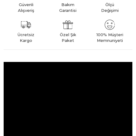
Güvenli
Bakım
Ölçü
Alışveriş
Garantisi
Değişimi
Ücretsiz
Özel Şık
100% Müşteri
Kargo
Paket
Memnuniyeti