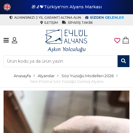
🎁🧦💝Türkiye'nin Alyans Markası
🎁
ALYANSINIZI 2 YIL GARANTI ALTINA ALIN
SIZDEN GELENLER
İLETIŞIM
SIPARIŞ TAKIBI
Anasayfa
Alyanslar
Söz Yüzüğü Modelleri 2026
Yeni Prizma Söz Yüzüğü Gümüş Alyans