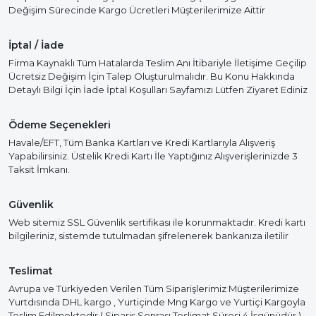
Değişim Sürecinde Kargo Ücretleri Müşterilerimize Aittir
İptal / İade
Firma Kaynaklı Tüm Hatalarda Teslim Anı İtibariyle İletişime Geçilip
Ücretsiz Değişim İçin Talep Oluşturulmalıdır. Bu Konu Hakkında
Detaylı Bilgi İçin İade İptal Koşulları Sayfamızı Lütfen Ziyaret Ediniz
Ödeme Seçenekleri
Havale/EFT, Tüm Banka Kartları ve Kredi Kartlarıyla Alışveriş
Yapabilirsiniz. Üstelik Kredi Kartı İle Yaptığınız Alışverişlerinizde 3
Taksit İmkanı.
Güvenlik
Web sitemiz SSL Güvenlik sertifikası ile korunmaktadır. Kredi kartı
bilgileriniz, sistemde tutulmadan şifrelenerek bankanıza iletilir
Teslimat
Avrupa ve Türkiyeden Verilen Tüm Siparişlerimiz Müşterilerimize
Yurtdısında DHL kargo , Yurtiçinde Mng Kargo ve Yurtiçi Kargoyla
Teslim Edilmektedir ( Sipariş Sonrası Teslimat Süresi 4 İşgünüdür )