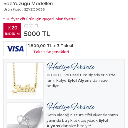
Söz Yüzüğü Modelleri
Ürün Kodu : SZYZG0036
* Bu fiyat çift ürün için geçerli olan fiyattır.
6250
TL
%20
5000
TL
İNDİRİM
1.800,00 TL
x 3 Taksit
Taksit Seçenekleri
10.000 TL ve üzeri tüm siparişlerinizde
isimli kolye
Eylül Alyans
'dan size
hediye!
Satın alacağınız tüm çiftli alyanslarınızın
yanında bu şık tek taş yüzük
Eylül
Alyans
'dan size hediye!