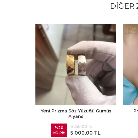
DIĞER 
Yeni Prizma Söz Yüzüğü Gümüş
P
Alyans
6.250,00 TL
%20
5.000,00 TL
İNDİRİM