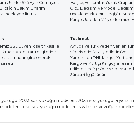
Tüm Ürünler 925 Ayar Gümüştür.
,Beştaş ve Tamtur Yüzük Gruplar
 Bilgi İçin Bakım Onarım
Ölçü Değişimi ve Model Değişim
ı İnceleyebilirsiniz
Uygulanmaktadır. Değişim Süre
Kargo Ücretleri Müşterilerimize Ai
ik
Teslimat
miz SSL Güvenlik sertifikası ile
Avrupa ve Türkiyeden Verilen Tü
tadır. Kredi kartı bilgileriniz,
Siparişlerimiz Müşterilerimize
e tutulmadan şifrelenerek
Yurtdısında DHL kargo , Yurtiçin
a iletilir
Kargo ve Yurtiçi Kargoyla Teslim
Edilmektedir ( Sipariş Sonrası Tes
Süresi 4 İşgünüdür )
,
yüzüğü
,
2023 söz yüzüğü modelleri
,
2023 söz yüzüğü
,
alyans m
 modelleri
,
rose söz yüzüğü modelleri
,
siyah söz yüzüğü modeller