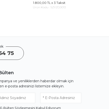
1.800,00 TL
x 3 Taksit
1.98
Ürün Kodu :
SZYZG0013
Ürün
ek
54 75
Bülten
panya ve yeniliklerden haberdar olmak için
fen e-posta adresinizi listemize ekleyin.
* E-Bülten
Sözleşmesini
Kabul Ediyorum