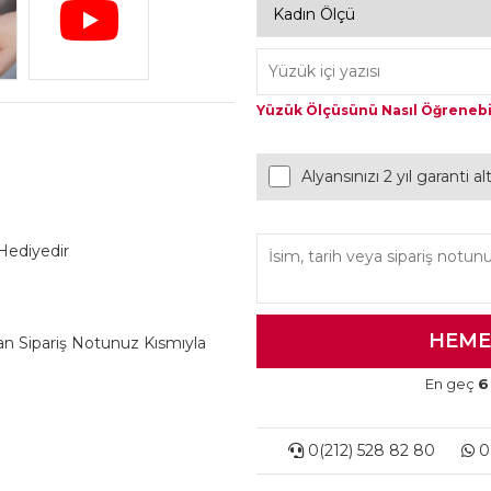
Yüzük Ölçüsünü Nasıl Öğrenebi
Alyansınızı 2 yıl garanti a
 Hediyedir
lan Sipariş Notunuz Kısmıyla
En geç
6
0(212) 528 82 80
0(