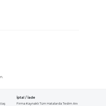
n.
İptal / İade
ktaş
Firma Kaynaklı Tüm Hatalarda Teslim Anı