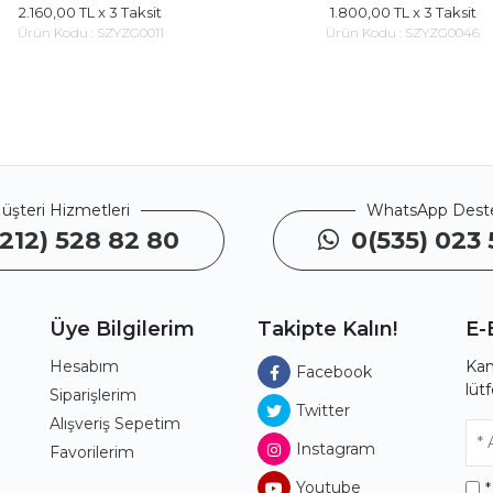
2.160,00 TL
x 3 Taksit
1.800,00 TL
x 3 Taksit
Ürün Kodu :
SZYZG0011
Ürün Kodu :
SZYZG0046
üşteri Hizmetleri
WhatsApp Dest
212) 528 82 80
0(535) 023 
Üye Bilgilerim
Takipte Kalın!
E-
Hesabım
Kam
Facebook
lüt
ı
Siparişlerim
Twitter
Alışveriş Sepetim
Instagram
Favorilerim
Youtube