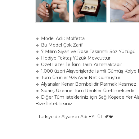
🔹 Model Adı : Molfetta
🔹 Bu Model Çok Zarif
🔹 7 Milim Siyah ve Rose Tasarımlı Söz Yüzüğü
🔹 Hediye Tektaş Yüzük Mevcuttur
🔹 Özel Lazer İle İsim Tarih Yazılmaktadır
🔹 1.000 üzeri Alışverişlerde İsimli Gümüş Kolye
🔹 Tüm Ürünler 925 Ayar Net Gümüştür
🔹 Alyanslar Kenar Bombelidir Parmak Kesmez
🔹 Sipariş Üzerine Tüm Renkler Üretilmektedir
🔹 Diğer Tüm İstekleriniz İçin Sağ Köşede Yer A
Bize İletebilirsiniz
- Türkiye'de Alyansın Adı EYLÜL 🍂🍁