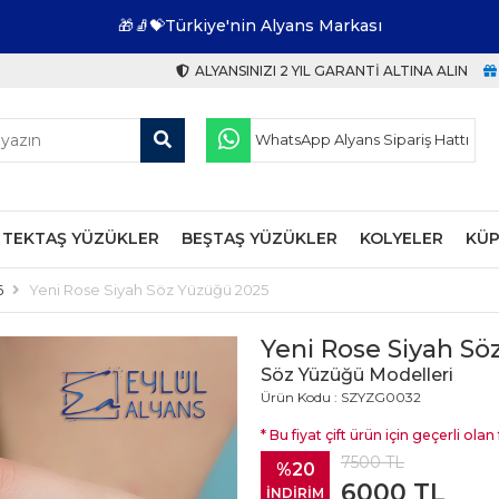
🎁🧦💝Türkiye'nin Alyans Markası
ALYANSINIZI 2 YIL GARANTI ALTINA ALIN
WhatsApp Alyans Sipariş Hattı
TEKTAŞ YÜZÜKLER
BEŞTAŞ YÜZÜKLER
KOLYELER
KÜP
6
Yeni Rose Siyah Söz Yüzüğü 2025
Yeni Rose Siyah Sö
Söz Yüzüğü Modelleri
Ürün Kodu : SZYZG0032
* Bu fiyat çift ürün için geçerli olan f
7500
TL
%20
6000
TL
İNDİRİM