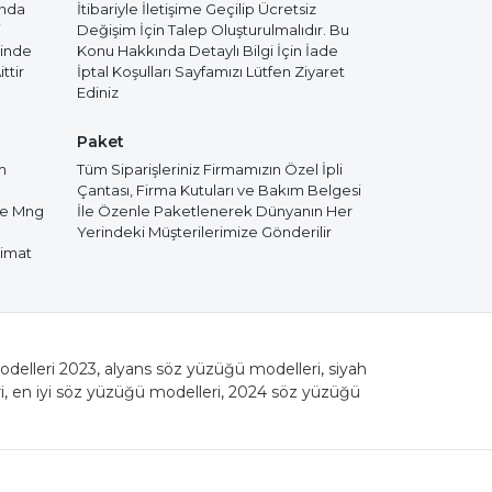
ında
İtibariyle İletişime Geçilip Ücretsiz
i
Değişim İçin Talep Oluşturulmalıdır. Bu
cinde
Konu Hakkında Detaylı Bilgi İçin İade
ttir
İptal Koşulları Sayfamızı Lütfen Ziyaret
Ediniz
Paket
m
Tüm Siparişleriniz Firmamızın Özel İpli
Çantası, Firma Kutuları ve Bakım Belgesi
de Mng
İle Özenle Paketlenerek Dünyanın Her
Yerindeki Müşterilerimize Gönderilir
limat
odelleri 2023
,
alyans söz yüzüğü modelleri
,
siyah
i
,
en iyi söz yüzüğü modelleri
,
2024 söz yüzüğü