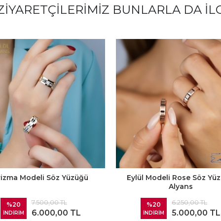
ZIYARETÇILERIMIZ BUNLARLA DA İL
rizma Modeli Söz Yüzüğü
Eylül Modeli Rose Söz Yü
Alyans
7.500,00 TL
6.250,00 TL
%20
%20
6.000,00 TL
5.000,00 TL
İNDİRİM
İNDİRİM