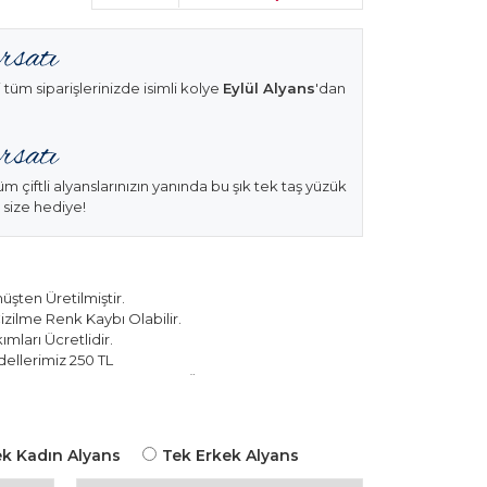
 tüm siparişlerinizde isimli kolye
Eylül Alyans
'dan
üm çiftli alyanslarınızın yanında bu şık tek taş yüzük
 size hediye!
şten Üretilmiştir.
izilme Renk Kaybı Olabilir.
mları Ücretlidir.
ellerimiz 250 TL
k Modellerimiz 150 TL Sabit Ücret ile Hareket
k Kadın Alyans
Tek Erkek Alyans