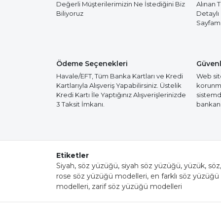
Değerli Müşterilerimizin Ne İstediğini Biz
Alınan 
Biliyoruz
Detaylı
Sayfamız
Ödeme Seçenekleri
Güvenl
Havale/EFT, Tüm Banka Kartları ve Kredi
Web site
Kartlarıyla Alışveriş Yapabilirsiniz. Üstelik
korunmak
Kredi Kartı İle Yaptığınız Alışverişlerinizde
sistemd
3 Taksit İmkanı.
bankanız
Etiketler
Siyah
,
söz yüzüğü
,
siyah söz yüzüğü
,
yüzük
,
söz
rose söz yüzüğü modelleri
,
en farklı söz yüzüğü
modelleri
,
zarif söz yüzüğü modelleri