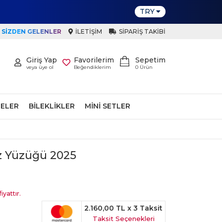
TRY
SIZDEN GELENLER
İLETIŞIM
SIPARIŞ TAKIBI
Giriş Yap
Favorilerim
Sepetim
veya üye ol
Beğendiklerim
0
Ürün
ELER
BILEKLIKLER
MINI SETLER
z Yüzüğü 2025
iyattır.
2.160,00 TL
x 3 Taksit
Taksit Seçenekleri