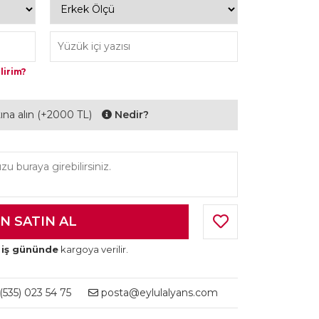
lirim?
ltına alın (+2000 TL)
Nedir?
 iş gününde
kargoya verilir.
535) 023 54 75
posta@eylulalyans.com