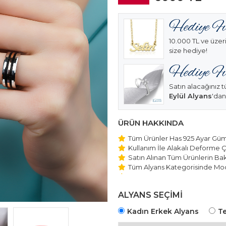
10.000 TL ve üzeri
size hediye!
Satın alacağınız t
Eylül Alyans
'dan
ÜRÜN HAKKINDA
Tüm Ürünler Has 925 Ayar Gümü
Kullanım İle Alakalı Deforme Ç
Satın Alınan Tüm Ürünlerin Bakı
Tüm Alyans Kategorisinde Mod
Beştaş Tektaş Kolye ve Bilekli
Edilmektedir.
ALYANS SEÇİMİ
Kadın Erkek Alyans
Te