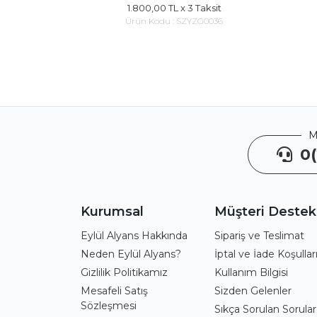
1.800,00 TL
x 3 Taksit
Ürün Kodu :
SZYZG0036
M
0(
Kurumsal
Müşteri Destek
Eylül Alyans Hakkında
Sipariş ve Teslimat
Neden Eylül Alyans?
İptal ve İade Koşullar
Gizlilik Politikamız
Kullanım Bilgisi
Mesafeli Satış
Sizden Gelenler
Sözleşmesi
Sıkça Sorulan Sorular