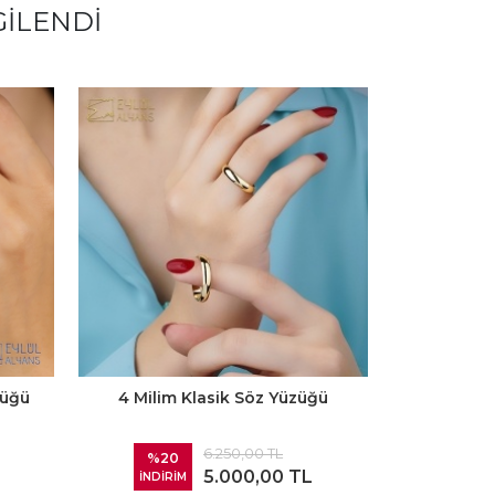
GILENDI
züğü
4 Milim Klasik Söz Yüzüğü
Özel Tas
6.250,00 TL
%20
%20
5.000,00 TL
İNDİRİM
İNDİRİ