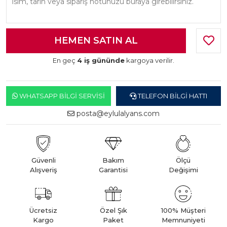
En geç
4 iş gününde
kargoya verilir.
WHATSAPP BILGI SERVISI
TELEFON BILGI HATTI
posta@eylulalyans.com
Güvenli
Bakım
Ölçü
Alışveriş
Garantisi
Değişimi
Ücretsiz
Özel Şık
100% Müşteri
Kargo
Paket
Memnuniyeti