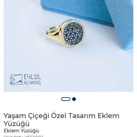
Yaşam Çiçeği Özel Tasarım Eklem
Yüzüğü
Eklem Yüzüğü
Ürün Kodu : YSG0004