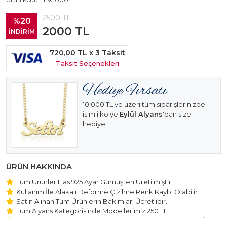
2500
TL
%20
2000
TL
İNDİRİM
720,00 TL
x 3 Taksit
Taksit Seçenekleri
10.000 TL ve üzeri tüm siparişlerinizde
isimli kolye
Eylül Alyans
'dan size
hediye!
ÜRÜN HAKKINDA
Tüm Ürünler Has 925 Ayar Gümüşten Üretilmiştir.
Kullanım İle Alakalı Deforme Çizilme Renk Kaybı Olabilir.
Satın Alınan Tüm Ürünlerin Bakımları Ücretlidir.
Tüm Alyans Kategorisinde Modellerimiz 250 TL
Beştaş Tektaş Kolye ve Bileklik Modellerimiz 150 TL Sabit Ücret