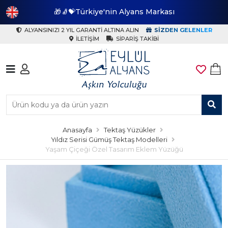
🎁🧦💝Türkiye'nin Alyans Markası
🎁
ALYANSINIZI 2 YIL GARANTI ALTINA ALIN
SIZDEN GELENLER
İLETIŞIM
SIPARIŞ TAKIBI
Anasayfa
Tektaş Yüzükler
Yıldız Serisi Gümüş Tektaş Modelleri
Yaşam Çiçeği Özel Tasarım Eklem Yüzüğü