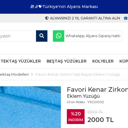
🎁🧦💝Türkiye'nin Alyans Markası
ALYANSINIZI 2 YIL GARANTI ALTINA ALIN
WhatsApp Alyans Sipariş Hattı
TEKTAŞ YÜZÜKLER
BEŞTAŞ YÜZÜKLER
KOLYELER
KÜP
Tektaş Modelleri
Favori Kenar Zirkon Taşlı Bayan Eklem Yüzüğü
Favori Kenar Zirko
Eklem Yüzüğü
Ürün Kodu : YSG0002
2500
TL
%20
2000
TL
İNDİRİM