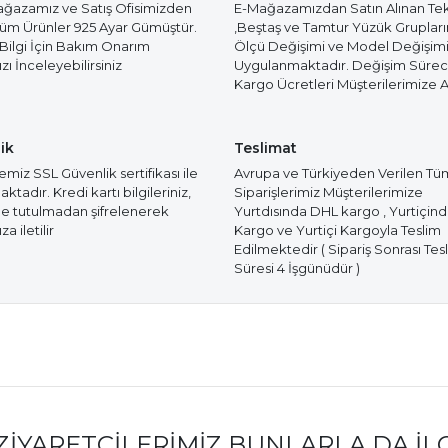
azamız ve Satış Ofisimizden
E-Mağazamızdan Satın Alınan Te
Tüm Ürünler 925 Ayar Gümüştür.
,Beştaş ve Tamtur Yüzük Gruplar
 Bilgi İçin Bakım Onarım
Ölçü Değişimi ve Model Değişim
ı İnceleyebilirsiniz
Uygulanmaktadır. Değişim Süre
Kargo Ücretleri Müşterilerimize Ai
ik
Teslimat
miz SSL Güvenlik sertifikası ile
Avrupa ve Türkiyeden Verilen Tü
tadır. Kredi kartı bilgileriniz,
Siparişlerimiz Müşterilerimize
e tutulmadan şifrelenerek
Yurtdısında DHL kargo , Yurtiçin
a iletilir
Kargo ve Yurtiçi Kargoyla Teslim
Edilmektedir ( Sipariş Sonrası Tes
Süresi 4 İşgünüdür )
ZIYARETÇILERIMIZ BUNLARLA DA İL