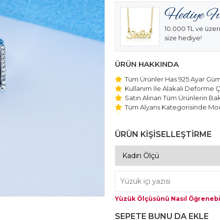
10.000 TL ve üzeri
size hediye!
ÜRÜN HAKKINDA
Tüm Ürünler Has 925 Ayar Gümü
Kullanım İle Alakalı Deforme Ç
Satın Alınan Tüm Ürünlerin Bakı
Tüm Alyans Kategorisinde Mod
Beştaş Tektaş Kolye ve Bilekli
Edilmektedir.
ÜRÜN KİŞİSELLEŞTİRME
Yüzük Ölçüsünü Nasıl Öğrenebi
SEPETE BUNU DA EKLE