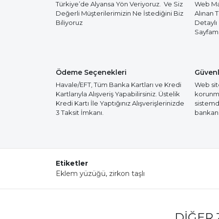
Türkiye’de Alyansa Yön Veriyoruz. Ve Siz
Web Mağ
Değerli Müşterilerimizin Ne İstediğini Biz
Alınan 
Biliyoruz
Detaylı
Sayfamız
Ödeme Seçenekleri
Güvenl
Havale/EFT, Tüm Banka Kartları ve Kredi
Web site
Kartlarıyla Alışveriş Yapabilirsiniz. Üstelik
korunmak
Kredi Kartı İle Yaptığınız Alışverişlerinizde
sistemd
3 Taksit İmkanı.
bankanız
Etiketler
Eklem yüzüğü
,
zirkon taşlı
DIĞER 