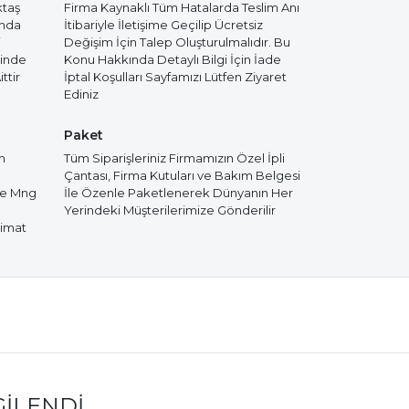
ktaş
Firma Kaynaklı Tüm Hatalarda Teslim Anı
ında
İtibariyle İletişime Geçilip Ücretsiz
i
Değişim İçin Talep Oluşturulmalıdır. Bu
cinde
Konu Hakkında Detaylı Bilgi İçin İade
ttir
İptal Koşulları Sayfamızı Lütfen Ziyaret
Ediniz
Paket
m
Tüm Siparişleriniz Firmamızın Özel İpli
Çantası, Firma Kutuları ve Bakım Belgesi
de Mng
İle Özenle Paketlenerek Dünyanın Her
Yerindeki Müşterilerimize Gönderilir
limat
GILENDI