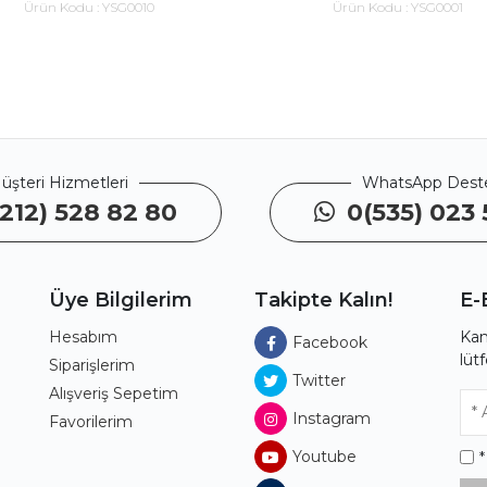
Ürün Kodu :
YSG0010
Ürün Kodu :
YSG0001
üşteri Hizmetleri
WhatsApp Dest
212) 528 82 80
0(535) 023 
Üye Bilgilerim
Takipte Kalın!
E-
Hesabım
Kam
Facebook
lüt
ı
Siparişlerim
Twitter
Alışveriş Sepetim
Instagram
Favorilerim
Youtube