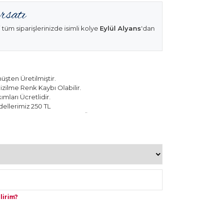
 tüm siparişlerinizde isimli kolye
Eylül Alyans
'dan
şten Üretilmiştir.
izilme Renk Kaybı Olabilir.
mları Ücretlidir.
ellerimiz 250 TL
k Modellerimiz 150 TL Sabit Ücret ile Hareket
lirim?