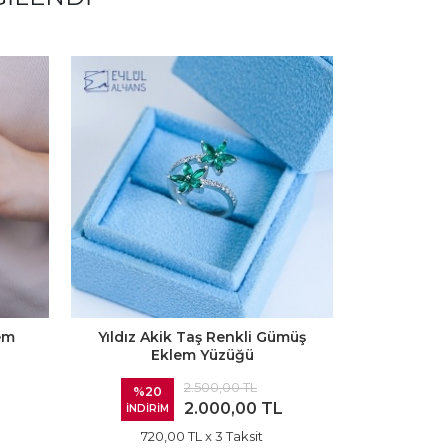
em
Yıldız Akik Taş Renkli Gümüş
Çınar Ağac
Eklem Yüzüğü
2.500,00 TL
%20
%20
2.000,00 TL
İNDİRİM
İNDİRİ
720,00 TL
x 3 Taksit
720