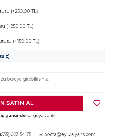
kutusu (+250,00 TL)
usu (+250,00 TL)
utusu (+150,00 TL)
tsiz)
 iş gününde
kargoya verilir.
535) 023 54 75
posta@eylulalyans.com