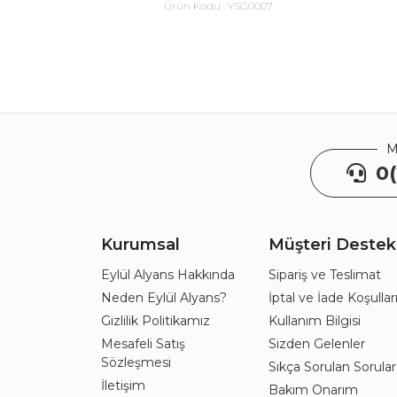
Ürün Kodu :
YSG0007
M
0(
Kurumsal
Müşteri Destek
Eylül Alyans Hakkında
Sipariş ve Teslimat
Neden Eylül Alyans?
İptal ve İade Koşullar
Gizlilik Politikamız
Kullanım Bilgisi
Mesafeli Satış
Sizden Gelenler
Sözleşmesi
Sıkça Sorulan Sorular
İletişim
Bakım Onarım