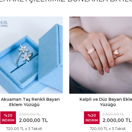
ız Akuaman Taş Renkli Bayan
Kalpli ve Düz Bayan Ekl
Eklem Yüzüğü
Yüzüğü
2.500,00 TL
2.500,00 TL
%20
%20
2.000,00 TL
2.000,00 TL
İNDİRİM
İNDİRİM
720,00 TL
x 3 Taksit
720,00 TL
x 3 Taksit