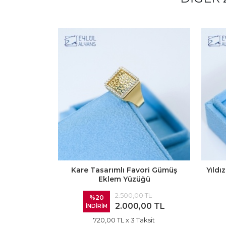
Kare Tasarımlı Favori Gümüş
Yıld
Eklem Yüzüğü
2.500,00 TL
%20
2.000,00 TL
İNDİRİM
720,00 TL
x 3 Taksit