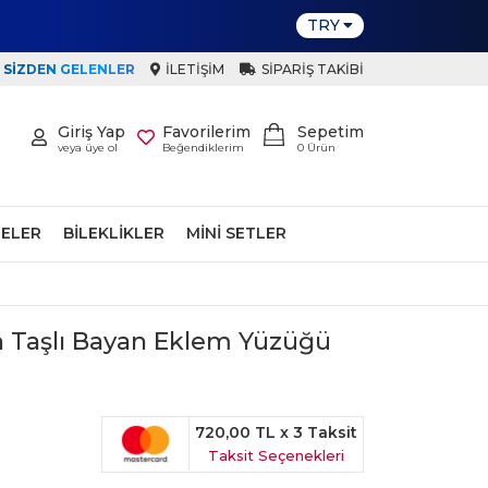
TRY
SIZDEN GELENLER
İLETIŞIM
SIPARIŞ TAKIBI
Giriş Yap
Favorilerim
Sepetim
veya üye ol
Beğendiklerim
0
Ürün
ELER
BILEKLIKLER
MINI SETLER
n Taşlı Bayan Eklem Yüzüğü
720,00 TL
x 3 Taksit
Taksit Seçenekleri