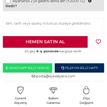
Alyansınızı 2 yıl garanti altına alın (+2000 TL)
Nedir?
En geç
6 iş gününde
kargoya verilir.
WHATSAPP BILGI SERVISI
TELEFON BILGI HATTI
posta@eylulalyans.com
Güvenli
Bakım
Ölçü
Alışveriş
Garantisi
Değişimi