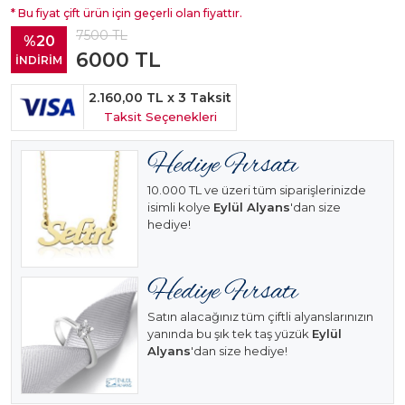
* Bu fiyat çift ürün için geçerli olan fiyattır.
7500
TL
%20
6000
TL
İNDİRİM
2.160,00 TL
x 3 Taksit
Taksit Seçenekleri
10.000 TL ve üzeri tüm siparişlerinizde
isimli kolye
Eylül Alyans
'dan size
hediye!
Satın alacağınız tüm çiftli alyanslarınızın
yanında bu şık tek taş yüzük
Eylül
Alyans
'dan size hediye!