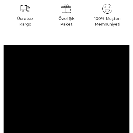
Ücretsiz
Özel Şık
100% Müşteri
Kargo
Paket
Memnuniyeti