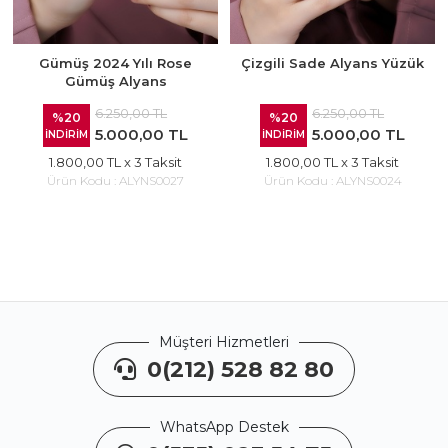
Gümüş 2024 Yılı Rose
Çizgili Sade Alyans Yüzük
Gümüş Alyans
6.250,00 TL
6.250,00 TL
%20
%20
5.000,00 TL
5.000,00 TL
İNDİRİM
İNDİRİM
1.800,00 TL
x 3 Taksit
1.800,00 TL
x 3 Taksit
Ürün Kodu :
ALYNS0027
Ürün Kodu :
ALYNS0024
Müşteri Hizmetleri
0(212) 528 82 80
WhatsApp Destek