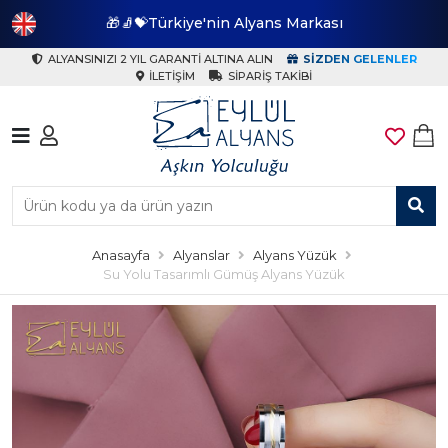
🎁🧦💝Türkiye'nin Alyans Markası
🎁
ALYANSINIZI 2 YIL GARANTI ALTINA ALIN
SIZDEN GELENLER
İLETIŞIM
SIPARIŞ TAKIBI
Anasayfa
Alyanslar
Alyans Yüzük
Su Yolu Tasarımlı Gümüş Alyans Yüzük