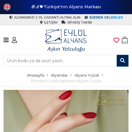
🎁🧦💝Türkiye'nin Alyans Markası
🎁
ALYANSINIZI 2 YIL GARANTI ALTINA ALIN
SIZDEN GELENLER
İLETIŞIM
SIPARIŞ TAKIBI
Anasayfa
Alyanslar
Alyans Yüzük
Bombeli Gold Kaplama Alyans Yüzük