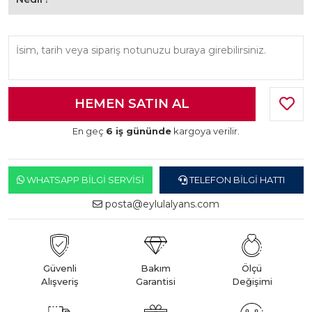
En geç
6 iş gününde
kargoya verilir.
WHATSAPP BILGI SERVISI
TELEFON BILGI HATTI
posta@eylulalyans.com
Güvenli
Bakım
Ölçü
Alışveriş
Garantisi
Değişimi