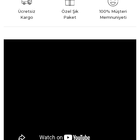
Ücretsiz
Özel Şık
100% Müşteri
Kargo
Paket
Memnuniyeti