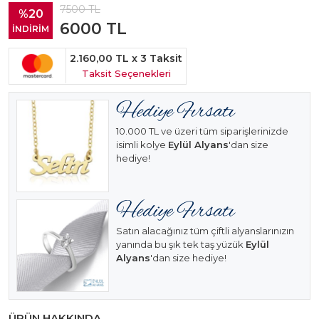
7500
TL
%20
6000
TL
İNDİRİM
2.160,00 TL
x 3 Taksit
Taksit Seçenekleri
10.000 TL ve üzeri tüm siparişlerinizde
isimli kolye
Eylül Alyans
'dan size
hediye!
Satın alacağınız tüm çiftli alyanslarınızın
yanında bu şık tek taş yüzük
Eylül
Alyans
'dan size hediye!
ÜRÜN HAKKINDA