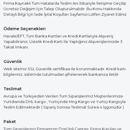
Firma Kaynaklı Tüm Hatalarda Teslim Anı İtibariyle İletişime Geçilip
Ücretsiz Değişim İçin Talep Oluşturulmalıdır. Bu Konu Hakkında
Detaylı Bilgi İçin İade İptal Koşulları Sayfamızı Lütfen Ziyaret Ediniz
Ödeme Seçenekleri
Havale/EFT, Tüm Banka Kartları ve Kredi Kartlarıyla Alışveriş
Yapabilirsiniz. Üstelik Kredi Kartı İle Yaptığınız Alışverişlerinizde 3
Taksit İmkanı.
Güvenlik
Web sitemiz SSL Güvenlik sertifikası ile korunmaktadır. Kredi kartı
bilgileriniz, sistemde tutulmadan şifrelenerek bankanıza iletilir
Teslimat
Avrupa ve Türkiyeden Verilen Tüm Siparişlerimiz Müşterilerimize
Yurtdısında DHL kargo , Yurtiçinde Mng Kargo ve Yurtiçi Kargoyla
Teslim Edilmektedir ( Sipariş Sonrası Teslimat Süresi 4 İşgünüdür )
Paket
Tüm Siparişleriniz Firmamızın Özel İpli Çantası, Firma Kutuları ve