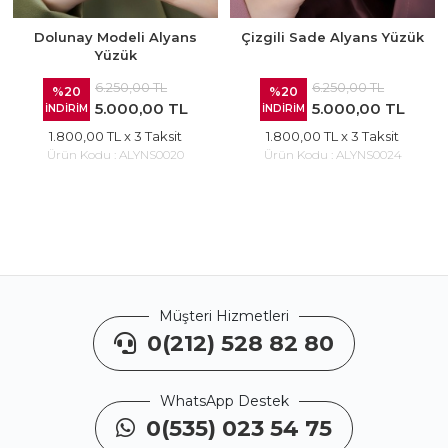
Dolunay Modeli Alyans
Çizgili Sade Alyans Yüzük
Yüzük
6.250,00 TL
6.250,00 TL
%20
%20
5.000,00 TL
5.000,00 TL
İNDİRİM
İNDİRİM
1.800,00 TL
x 3 Taksit
1.800,00 TL
x 3 Taksit
Ürün Kodu :
ALYNS0020
Ürün Kodu :
ALYNS0024
Müşteri Hizmetleri
0(212) 528 82 80
WhatsApp Destek
0(535) 023 54 75