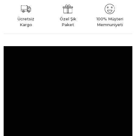
Ücretsiz
Özel Şık
100% Müşteri
Kargo
Paket
Memnuniyeti