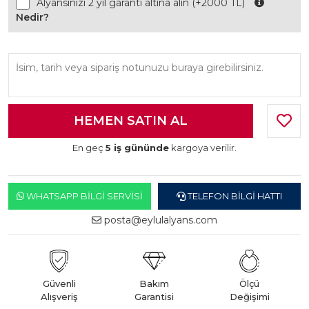
Alyansınızı 2 yıl garanti altına alın (+2000 TL)
Nedir?
En geç
5 iş gününde
kargoya verilir.
WHATSAPP BILGI SERVISI
TELEFON BILGI HATTI
posta@eylulalyans.com
Güvenli
Bakım
Ölçü
Alışveriş
Garantisi
Değişimi