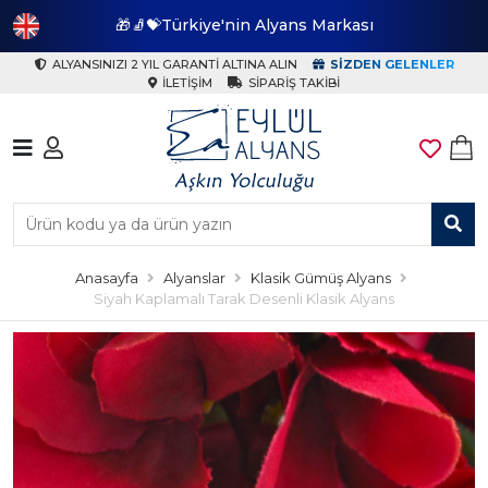
🎁🧦💝Türkiye'nin Alyans Markası
🎁
ALYANSINIZI 2 YIL GARANTI ALTINA ALIN
SIZDEN GELENLER
İLETIŞIM
SIPARIŞ TAKIBI
Anasayfa
Alyanslar
Klasik Gümüş Alyans
Siyah Kaplamalı Tarak Desenli Klasik Alyans