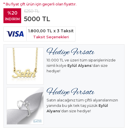
* Bu fiyat çift ürün için geçerli olan fiyattır.
6250
TL
%20
5000
TL
İNDİRİM
1.800,00 TL
x 3 Taksit
Taksit Seçenekleri
10.000 TL ve üzeri tüm siparişlerinizde
isimli kolye
Eylül Alyans
'dan size
hediye!
Satın alacağınız tüm çiftli alyanslarınızın
yanında bu şık tek taş yüzük
Eylül
Alyans
'dan size hediye!