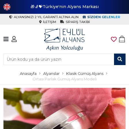
🎁🧦💝Türkiye'nin Alyans Markası
🎁
ALYANSINIZI 2 YIL GARANTI ALTINA ALIN
SIZDEN GELENLER
İLETIŞIM
SIPARIŞ TAKIBI
Anasayfa
Alyanslar
Klasik Gümüş Alyans
Ortası Parlak Gümüş Alyans Modeli