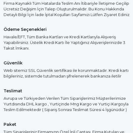
Firma Kaynaklı Tüm Hatalarda Teslim Anı İtibariyle İletişime Geçilip
Ücretsiz Değişim İçin Talep Oluşturulmalıdır. Bu Konu Hakkında
Detaylı Bilgi İçin İade İptal Koşulları Sayfamızı Lütfen Ziyaret Ediniz
Ödeme Seçenekleri
Havale/EFT, Tüm Banka Kartları ve Kredi Kartlarıyla Alışveriş
Yapabilirsiniz. Üstelik Kredi Kartı İle Yaptığınız Alışverişlerinizde 3
Taksit İmkanı.
Güvenlik
Web sitemiz SSL Güvenlik sertifikası ile korunmaktadır. Kredi kartı
bilgileriniz, sistemde tutulmadan şifrelenerek bankanıza iletilir
Teslimat
Avrupa ve Türkiyeden Verilen Tüm Siparişlerimiz Müşterilerimize
Yurtdısında DHL kargo , Yurtiçinde Mng Kargo ve Yurtiçi Kargoyla
Teslim Edilmektedir ( Sipariş Sonrası Teslimat Süresi 4 İşgünüdür )
Paket
Tüm Siparişleriniz Firmamızın Özel İpli Çantası, Firma Kutuları ve