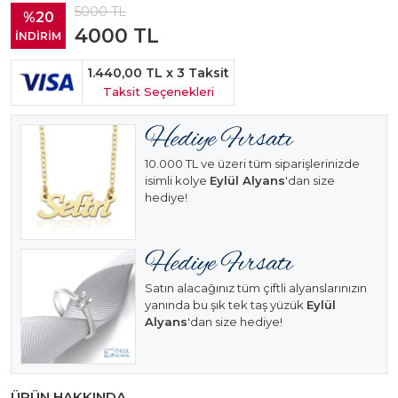
5000
TL
%20
4000
TL
İNDİRİM
1.440,00 TL
x 3 Taksit
Taksit Seçenekleri
10.000 TL ve üzeri tüm siparişlerinizde
isimli kolye
Eylül Alyans
'dan size
hediye!
Satın alacağınız tüm çiftli alyanslarınızın
yanında bu şık tek taş yüzük
Eylül
Alyans
'dan size hediye!
ÜRÜN HAKKINDA