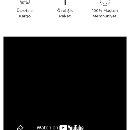
Ücretsiz
Özel Şık
100% Müşteri
Kargo
Paket
Memnuniyeti