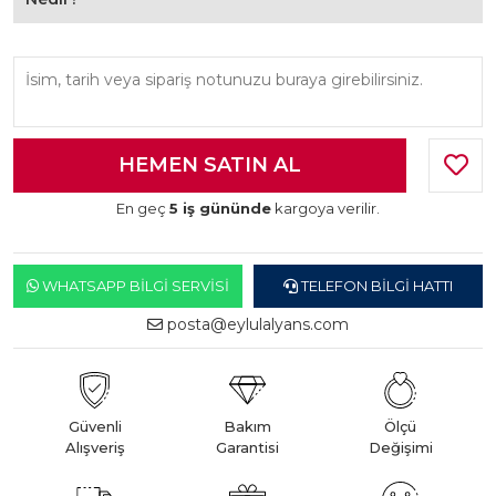
En geç
5 iş gününde
kargoya verilir.
WHATSAPP BILGI SERVISI
TELEFON BILGI HATTI
posta@eylulalyans.com
Güvenli
Bakım
Ölçü
Alışveriş
Garantisi
Değişimi