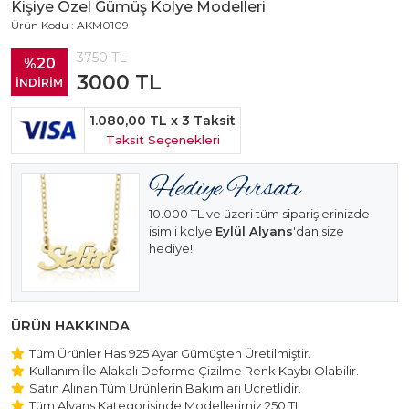
Kişiye Özel Gümüş Kolye Modelleri
Ürün Kodu : AKM0109
3750
TL
%20
3000
TL
İNDİRİM
1.080,00 TL
x 3 Taksit
Taksit Seçenekleri
10.000 TL ve üzeri tüm siparişlerinizde
isimli kolye
Eylül Alyans
'dan size
hediye!
ÜRÜN HAKKINDA
Tüm Ürünler Has 925 Ayar Gümüşten Üretilmiştir.
Kullanım İle Alakalı Deforme Çizilme Renk Kaybı Olabilir.
Satın Alınan Tüm Ürünlerin Bakımları Ücretlidir.
Tüm Alyans Kategorisinde Modellerimiz 250 TL