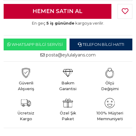
En geç
5 iş gününde
kargoya verilir.
WHATSAPP BILGI SERVISI
TELEFON BILGI HATTI
posta@eylulalyans.com
Güvenli
Bakım
Ölçü
Alışveriş
Garantisi
Değişimi
Ücretsiz
Özel Şık
100% Müşteri
Kargo
Paket
Memnuniyeti