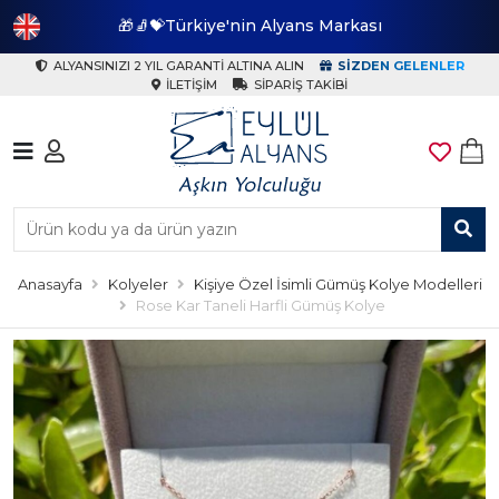
🎁🧦💝Türkiye'nin Alyans Markası
🎁
ALYANSINIZI 2 YIL GARANTI ALTINA ALIN
SIZDEN GELENLER
İLETIŞIM
SIPARIŞ TAKIBI
Anasayfa
Kolyeler
Kişiye Özel İsimli Gümüş Kolye Modelleri
Rose Kar Taneli Harfli Gümüş Kolye