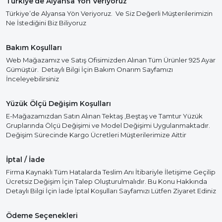
Türkiye’de Alyansa Yön Veriyoruz
Türkiye’de Alyansa Yön Veriyoruz. Ve Siz Değerli Müşterilerimizin
Ne İstediğini Biz Biliyoruz
Bakım Koşulları
Web Mağazamız ve Satış Ofisimizden Alınan Tüm Ürünler 925 Ayar
Gümüştür. Detaylı Bilgi İçin Bakım Onarım Sayfamızı
İnceleyebilirsiniz
Yüzük Ölçü Değişim Koşulları
E-Mağazamızdan Satın Alınan Tektaş ,Beştaş ve Tamtur Yüzük
Gruplarında Ölçü Değişimi ve Model Değişimi Uygulanmaktadır.
Değişim Sürecinde Kargo Ücretleri Müşterilerimize Aittir
İptal / İade
Firma Kaynaklı Tüm Hatalarda Teslim Anı İtibariyle İletişime Geçilip
Ücretsiz Değişim İçin Talep Oluşturulmalıdır. Bu Konu Hakkında
Detaylı Bilgi İçin İade İptal Koşulları Sayfamızı Lütfen Ziyaret Ediniz
Ödeme Seçenekleri