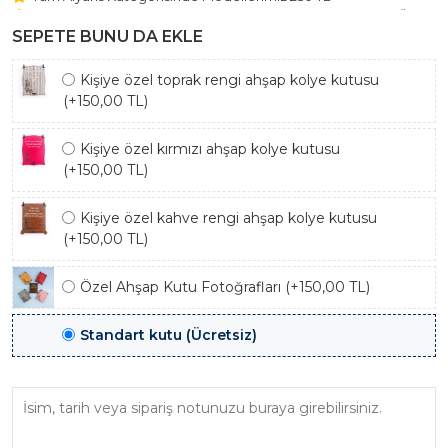
Beştaş Tektaş Kolye ve Bileklik Modellerimiz 150 TL Sabit Ücret
ile Hareket Edilmektedir.
SEPETE BUNU DA EKLE
Kişiye özel toprak rengi ahşap kolye kutusu
(+150,00 TL)
Kişiye özel kırmızı ahşap kolye kutusu
(+150,00 TL)
Kişiye özel kahve rengi ahşap kolye kutusu
(+150,00 TL)
Özel Ahşap Kutu Fotoğrafları (+150,00 TL)
Standart kutu (Ücretsiz)