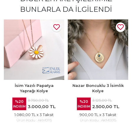
BUNLARLA DA İLGILENDI
İsim Yazılı Papatya
Nazar Boncuklu 3 İsimlik
Yaprağı Kolye
Kolye
3.750,00 TL
3.125,00 TL
%20
%20
3.000,00 TL
2.500,00 TL
İNDİRİM
İNDİRİM
1.080,00 TL
x 3 Taksit
900,00 TL
x 3 Taksit
Ürün Kodu :
AKM0115
Ürün Kodu :
AKM0015