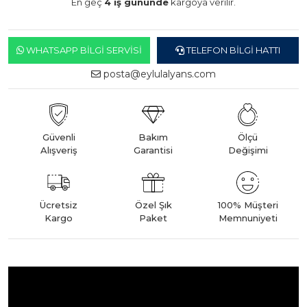
En geç
4 iş gününde
kargoya verilir.
WHATSAPP BILGI SERVISI
TELEFON BILGI HATTI
posta@eylulalyans.com
Güvenli
Bakım
Ölçü
Alışveriş
Garantisi
Değişimi
Ücretsiz
Özel Şık
100% Müşteri
Kargo
Paket
Memnuniyeti