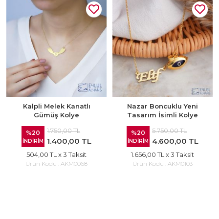
Kalpli Melek Kanatlı
Nazar Boncuklu Yeni
Gümüş Kolye
Tasarım İsimli Kolye
1.750,00 TL
5.750,00 TL
%20
%20
1.400,00 TL
4.600,00 TL
İNDİRİM
İNDİRİM
504,00 TL
x 3 Taksit
1.656,00 TL
x 3 Taksit
Ürün Kodu :
AKM0068
Ürün Kodu :
AKM0103