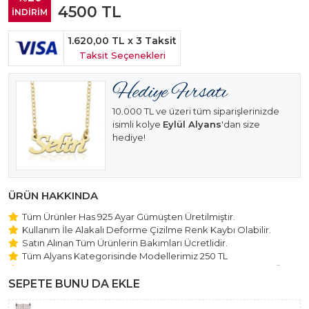
4500
TL
İNDİRİM
1.620,00 TL
x 3 Taksit
Taksit Seçenekleri
10.000 TL ve üzeri tüm siparişlerinizde
isimli kolye
Eylül Alyans
'dan size
hediye!
ÜRÜN HAKKINDA
Tüm Ürünler Has 925 Ayar Gümüşten Üretilmiştir.
Kullanım İle Alakalı Deforme Çizilme Renk Kaybı Olabilir.
Satın Alınan Tüm Ürünlerin Bakımları Ücretlidir.
Tüm Alyans Kategorisinde Modellerimiz 250 TL
Beştaş Tektaş Kolye ve Bileklik Modellerimiz 150 TL Sabit Ücret
ile Hareket Edilmektedir.
SEPETE BUNU DA EKLE