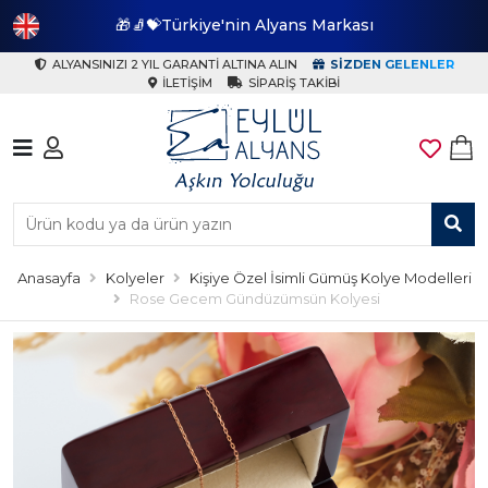
🎁🧦💝Türkiye'nin Alyans Markası
🎁
ALYANSINIZI 2 YIL GARANTI ALTINA ALIN
SIZDEN GELENLER
İLETIŞIM
SIPARIŞ TAKIBI
Anasayfa
Kolyeler
Kişiye Özel İsimli Gümüş Kolye Modelleri
Rose Gecem Gündüzümsün Kolyesi