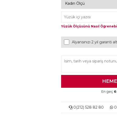
Yüzük Ölçüsünü Nasıl Öğrenebi
Alyansınızı 2 yıl garanti a
En geç
6
0(212) 528 82 80
0(