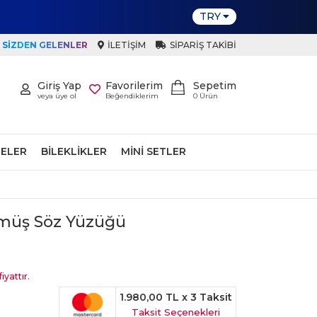
TRY
SIZDEN GELENLER
İLETIŞIM
SIPARIŞ TAKIBI
Giriş Yap
Favorilerim
Sepetim
veya üye ol
Beğendiklerim
0
Ürün
ELER
BILEKLIKLER
MINI SETLER
ümüş Söz Yüzüğü
iyattır.
1.980,00 TL
x 3 Taksit
Taksit Seçenekleri