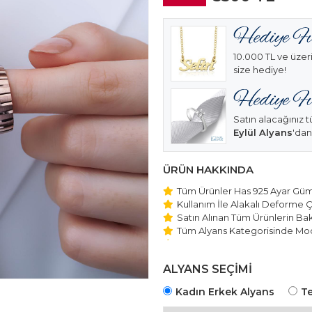
10.000 TL ve üzeri
size hediye!
Satın alacağınız t
Eylül Alyans
'dan
ÜRÜN HAKKINDA
Tüm Ürünler Has 925 Ayar Gümü
Kullanım İle Alakalı Deforme Ç
Satın Alınan Tüm Ürünlerin Bakı
Tüm Alyans Kategorisinde Mod
Beştaş Tektaş Kolye ve Bilekli
Edilmektedir.
ALYANS SEÇİMİ
Kadın Erkek Alyans
Te