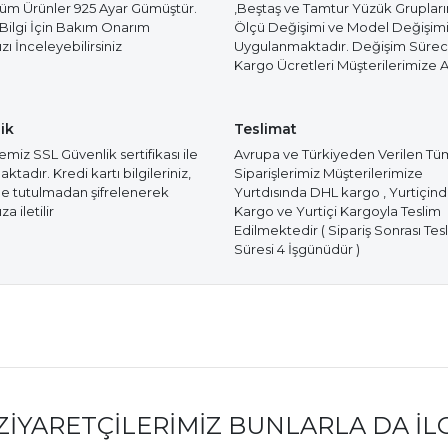
Tüm Ürünler 925 Ayar Gümüştür.
,Beştaş ve Tamtur Yüzük Gruplar
 Bilgi İçin Bakım Onarım
Ölçü Değişimi ve Model Değişim
ı İnceleyebilirsiniz
Uygulanmaktadır. Değişim Süre
Kargo Ücretleri Müşterilerimize Ai
ik
Teslimat
miz SSL Güvenlik sertifikası ile
Avrupa ve Türkiyeden Verilen Tü
tadır. Kredi kartı bilgileriniz,
Siparişlerimiz Müşterilerimize
e tutulmadan şifrelenerek
Yurtdısında DHL kargo , Yurtiçin
a iletilir
Kargo ve Yurtiçi Kargoyla Teslim
Edilmektedir ( Sipariş Sonrası Tes
Süresi 4 İşgünüdür )
ZIYARETÇILERIMIZ BUNLARLA DA İL