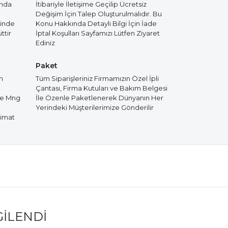
ında
İtibariyle İletişime Geçilip Ücretsiz
i
Değişim İçin Talep Oluşturulmalıdır. Bu
cinde
Konu Hakkında Detaylı Bilgi İçin İade
ttir
İptal Koşulları Sayfamızı Lütfen Ziyaret
Ediniz
Paket
m
Tüm Siparişleriniz Firmamızın Özel İpli
Çantası, Firma Kutuları ve Bakım Belgesi
de Mng
İle Özenle Paketlenerek Dünyanın Her
Yerindeki Müşterilerimize Gönderilir
limat
GILENDI