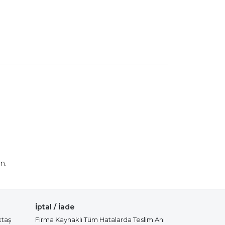
n.
İptal / İade
ktaş
Firma Kaynaklı Tüm Hatalarda Teslim Anı