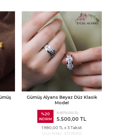
Gümüş
Gümüş Alyans Beyaz Düz Klasik
Üstü Ma
Model
6.875,00 TL
%20
%20
5.500,00 TL
İNDİRİM
İNDİRİ
1.980,00 TL
x 3 Taksit
2.16
Ürün Kodu :
SZYZK202
Ürü