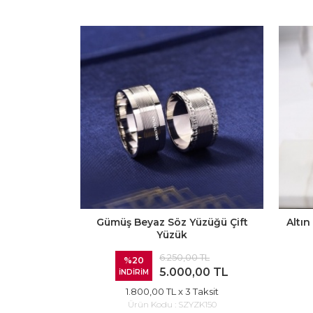
Gümüş Beyaz Söz Yüzüğü Çift
Altı
Yüzük
6.250,00 TL
%20
5.000,00 TL
İNDİRİM
1.800,00 TL
x 3 Taksit
Ürün Kodu :
SZYZK150