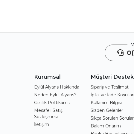
M
0(
Kurumsal
Müşteri Destek
Eylül Alyans Hakkında
Sipariş ve Teslimat
Neden Eylül Alyans?
İptal ve İade Koşullar
Gizlilik Politikamız
Kullanım Bilgisi
Mesafeli Satış
Sizden Gelenler
Sözleşmesi
Sıkça Sorulan Sorular
İletişim
Bakım Onarım
Banka Hesaplarımız