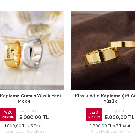
n Kaplama Gümüş Yüzük Yeni
Klasik Altın Kaplama Çift 
Model
Yüzük
6.250,00 TL
6.250,00 TL
%20
%20
5.000,00 TL
5.000,00 TL
İNDİRİM
İNDİRİM
1.800,00 TL
x 3 Taksit
1.800,00 TL
x 3 Taksit
Ürün Kodu :
SZYZK164
Ürün Kodu :
SZYZK143