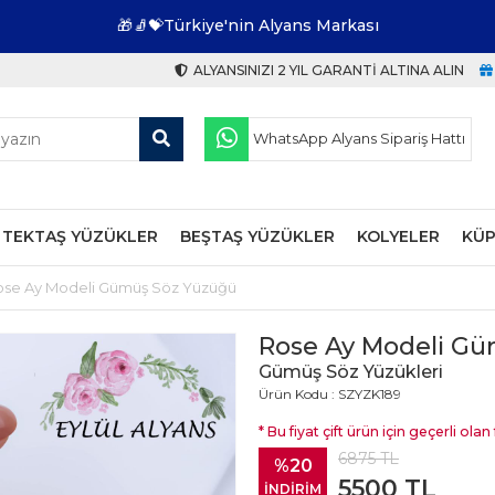
🎁🧦💝Türkiye'nin Alyans Markası
ALYANSINIZI 2 YIL GARANTI ALTINA ALIN
WhatsApp Alyans Sipariş Hattı
TEKTAŞ YÜZÜKLER
BEŞTAŞ YÜZÜKLER
KOLYELER
KÜP
ose Ay Modeli Gümüş Söz Yüzüğü
Rose Ay Modeli G
Gümüş Söz Yüzükleri
Ürün Kodu : SZYZK189
* Bu fiyat çift ürün için geçerli olan f
6875
TL
%20
5500
TL
İNDİRİM