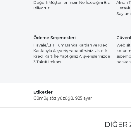
Değerli Müşterilerimizin Ne İstediğini Biz
Alınan 
Biliyoruz
Detaylı
Sayfamız
Ödeme Seçenekleri
Güvenl
Havale/EFT, Tüm Banka Kartları ve Kredi
Web site
Kartlarıyla Alışveriş Yapabilirsiniz. Üstelik
korunmak
Kredi Kartı İle Yaptığınız Alışverişlerinizde
sistemd
3 Taksit İmkanı.
bankanız
Etiketler
Gümüş söz yüzüğü
,
925 ayar
DIĞER 