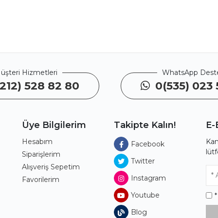
üşteri Hizmetleri
WhatsApp Dest
212) 528 82 80
0(535) 023 
Üye Bilgilerim
Takipte Kalın!
E-
Hesabım
Kam
Facebook
lüt
ı
Siparişlerim
Twitter
Alışveriş Sepetim
Instagram
Favorilerim
Youtube
Blog