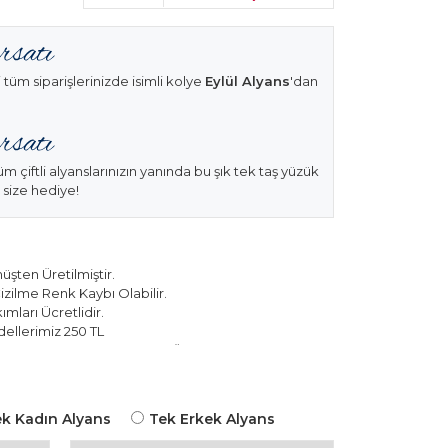
 tüm siparişlerinizde isimli kolye
Eylül Alyans
'dan
üm çiftli alyanslarınızın yanında bu şık tek taş yüzük
 size hediye!
şten Üretilmiştir.
izilme Renk Kaybı Olabilir.
mları Ücretlidir.
ellerimiz 250 TL
k Modellerimiz 150 TL Sabit Ücret ile Hareket
k Kadın Alyans
Tek Erkek Alyans