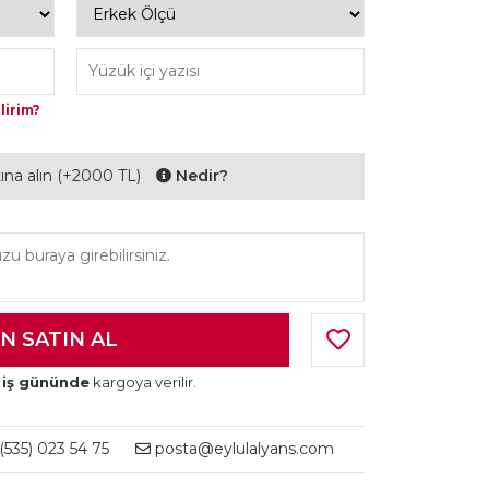
lirim?
ltına alın (+2000 TL)
Nedir?
 iş gününde
kargoya verilir.
535) 023 54 75
posta@eylulalyans.com