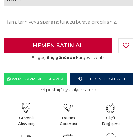
En geç
6 iş gününde
kargoya verilir.
WHATSAPP BILGI SERVISI
TELEFON BILGI HATTI
posta@eylulalyans.com
Güvenli
Bakım
Ölçü
Alışveriş
Garantisi
Değişimi