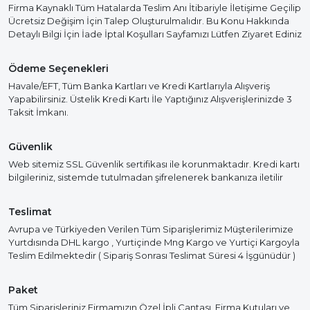
Firma Kaynaklı Tüm Hatalarda Teslim Anı İtibariyle İletişime Geçilip
Ücretsiz Değişim İçin Talep Oluşturulmalıdır. Bu Konu Hakkında
Detaylı Bilgi İçin İade İptal Koşulları Sayfamızı Lütfen Ziyaret Ediniz
Ödeme Seçenekleri
Havale/EFT, Tüm Banka Kartları ve Kredi Kartlarıyla Alışveriş
Yapabilirsiniz. Üstelik Kredi Kartı İle Yaptığınız Alışverişlerinizde 3
Taksit İmkanı.
Güvenlik
Web sitemiz SSL Güvenlik sertifikası ile korunmaktadır. Kredi kartı
bilgileriniz, sistemde tutulmadan şifrelenerek bankanıza iletilir
Teslimat
Avrupa ve Türkiyeden Verilen Tüm Siparişlerimiz Müşterilerimize
Yurtdısında DHL kargo , Yurtiçinde Mng Kargo ve Yurtiçi Kargoyla
Teslim Edilmektedir ( Sipariş Sonrası Teslimat Süresi 4 İşgünüdür )
Paket
Tüm Siparişleriniz Firmamızın Özel İpli Çantası, Firma Kutuları ve