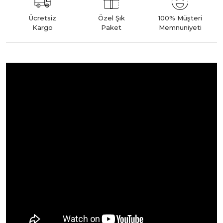
Ücretsiz
Özel Şık
100% Müşteri
Kargo
Paket
Memnuniyeti