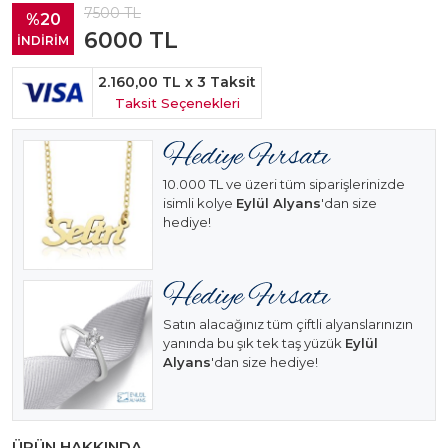
7500
TL
%20
6000
TL
İNDİRİM
2.160,00 TL
x 3 Taksit
Taksit Seçenekleri
10.000 TL ve üzeri tüm siparişlerinizde
isimli kolye
Eylül Alyans
'dan size
hediye!
Satın alacağınız tüm çiftli alyanslarınızın
yanında bu şık tek taş yüzük
Eylül
Alyans
'dan size hediye!
ÜRÜN HAKKINDA