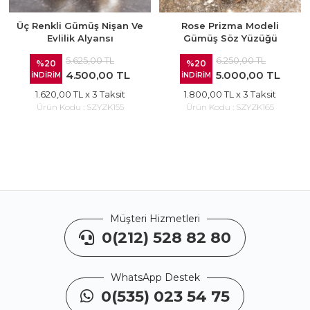
Üç Renkli Gümüş Nişan Ve
Rose Prizma Modeli
Evlilik Alyansı
Gümüş Söz Yüzüğü
5.625,00 TL
6.250,00 TL
%20
%20
4.500,00 TL
5.000,00 TL
İNDİRİM
İNDİRİM
1.620,00 TL
x 3 Taksit
1.800,00 TL
x 3 Taksit
Ürün Kodu :
SZYZK155
Ürün Kodu :
SZYZK165
Müşteri Hizmetleri
0(212) 528 82 80
WhatsApp Destek
0(535) 023 54 75