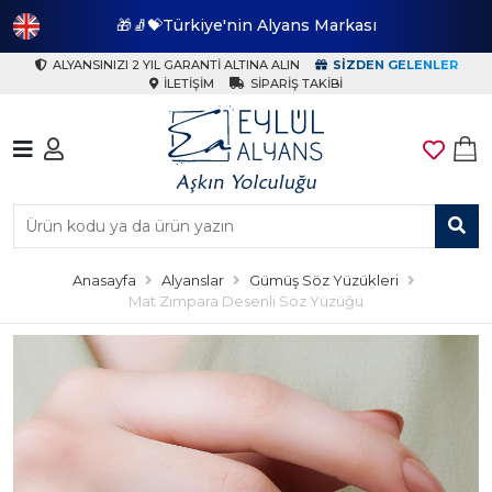
🎁🧦💝Türkiye'nin Alyans Markası
🎁
ALYANSINIZI 2 YIL GARANTI ALTINA ALIN
SIZDEN GELENLER
İLETIŞIM
SIPARIŞ TAKIBI
Anasayfa
Alyanslar
Gümüş Söz Yüzükleri
Mat Zımpara Desenli Söz Yüzüğü