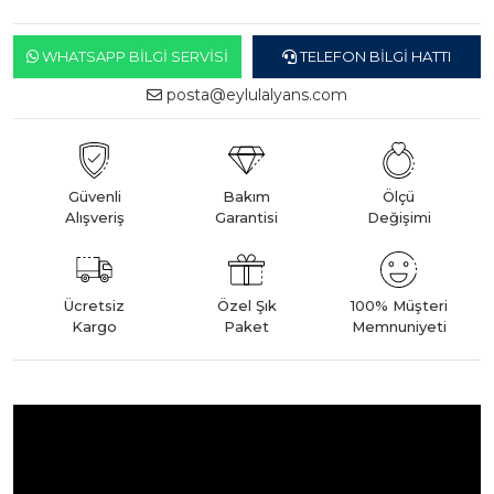
WHATSAPP BILGI SERVISI
TELEFON BILGI HATTI
posta@eylulalyans.com
Güvenli
Bakım
Ölçü
Alışveriş
Garantisi
Değişimi
Ücretsiz
Özel Şık
100% Müşteri
Kargo
Paket
Memnuniyeti