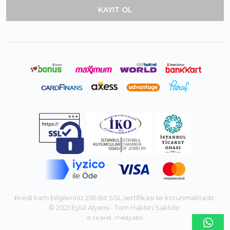
Kredi kartı bilgileriniz 256 Bit SSL sertifikası ile korunmaktadır.
© 2021 Eylül Alyans - Tüm Hakları Saklıdır.
e-ticaret: medyabil