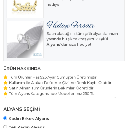
hediye!
Satın alacağınız tüm çiftli alyanslarınızın
yanında bu şık tek taş yüzük
Eylül
Alyans
'dan size hediye!
ÜRÜN HAKKINDA
Tüm Ürünler Has 925 Ayar Gümüşten Üretilmiştir.
Kullanım İle Alakalı Deforme Çizilme Renk Kaybı Olabilir.
Satın Alınan Tüm Ürünlerin Bakımları Ücretlidir.
Tüm Alyans Kategorisinde Modellerimiz 250 TL
Beştaş Tektaş Kolye ve Bileklik Modellerimiz 150 TL Sabit Ücret
ile Hareket Edilmektedir.
ALYANS SEÇİMİ
Kadın Erkek Alyans
Tek Kadın Alyans