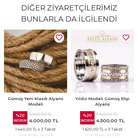
DIĞER ZIYARETÇILERIMIZ
BUNLARLA DA İLGILENDI
Gümüş Yeni Klasik Alyans
Yıldız Modeli Gümüş Elişi
Modeli
Alyans
5.000,00 TL
5.625,00 TL
%20
%20
4.000,00 TL
4.500,00 TL
İNDİRİM
İNDİRİM
1.440,00 TL
x 3 Taksit
1.620,00 TL
x 3 Taksit
Ürün Kodu :
ELIS231
Ürün Kodu :
ELIS155