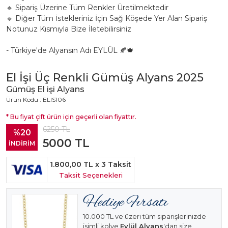
🔹 Sipariş Üzerine Tüm Renkler Üretilmektedir
🔹 Diğer Tüm İstekleriniz İçin Sağ Köşede Yer Alan Sipariş
Notunuz Kısmıyla Bize İletebilirsiniz
- Türkiye'de Alyansın Adı EYLÜL 🍂🍁
El İşi Üç Renkli Gümüş Alyans 2025
Gümüş El işi Alyans
Ürün Kodu : ELIS106
* Bu fiyat çift ürün için geçerli olan fiyattır.
6250
TL
%20
5000
TL
İNDİRİM
1.800,00 TL
x 3 Taksit
Taksit Seçenekleri
10.000 TL ve üzeri tüm siparişlerinizde
isimli kolye
Eylül Alyans
'dan size