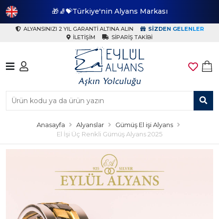
🎁🧦💝Türkiye'nin Alyans Markası
🎁
ALYANSINIZI 2 YIL GARANTI ALTINA ALIN
SIZDEN GELENLER
İLETIŞIM
SIPARIŞ TAKIBI
Anasayfa
Alyanslar
Gümüş El işi Alyans
El İşi Üç Renkli Gümüş Alyans 2025