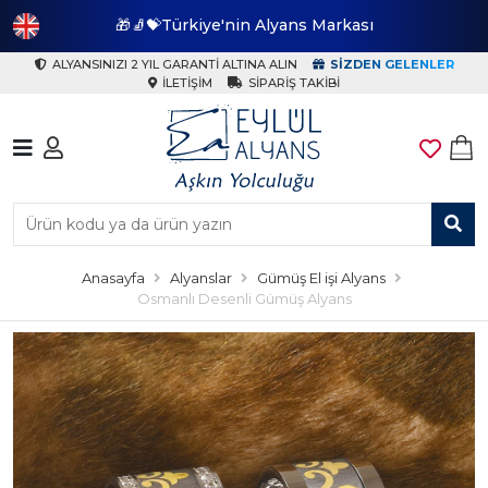
🎁🧦💝Türkiye'nin Alyans Markası
🎁
ALYANSINIZI 2 YIL GARANTI ALTINA ALIN
SIZDEN GELENLER
İLETIŞIM
SIPARIŞ TAKIBI
Anasayfa
Alyanslar
Gümüş El işi Alyans
Osmanlı Desenli Gümüş Alyans