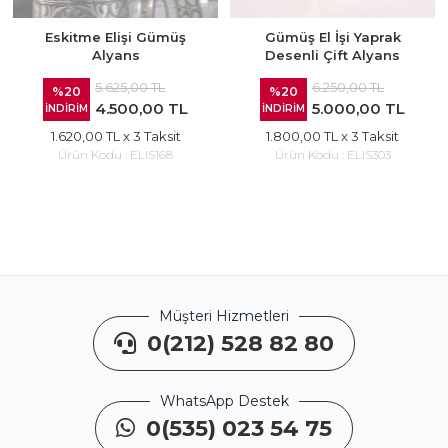
Eskitme Elişi Gümüş
Gümüş El İşi Yaprak
Alyans
Desenli Çift Alyans
5.625,00 TL
6.250,00 TL
%20
%20
4.500,00 TL
5.000,00 TL
İNDİRİM
İNDİRİM
1.620,00 TL
x 3 Taksit
1.800,00 TL
x 3 Taksit
Ürün Kodu :
ELIS168
Ürün Kodu :
ELIS303
Müşteri Hizmetleri
0(212) 528 82 80
WhatsApp Destek
0(535) 023 54 75