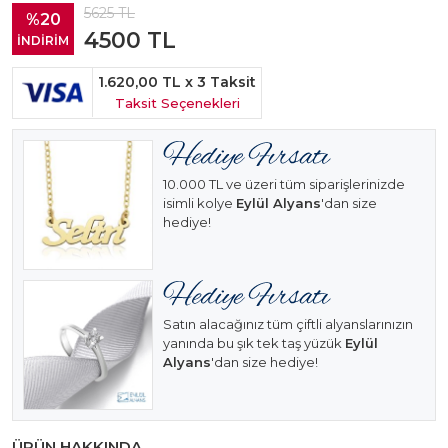
5625
TL
%20
4500
TL
İNDİRİM
1.620,00 TL
x 3 Taksit
Taksit Seçenekleri
10.000 TL ve üzeri tüm siparişlerinizde
isimli kolye
Eylül Alyans
'dan size
hediye!
Satın alacağınız tüm çiftli alyanslarınızın
yanında bu şık tek taş yüzük
Eylül
Alyans
'dan size hediye!
ÜRÜN HAKKINDA