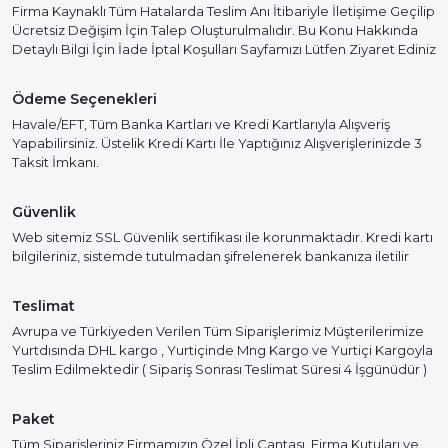
Firma Kaynaklı Tüm Hatalarda Teslim Anı İtibariyle İletişime Geçilip
Ücretsiz Değişim İçin Talep Oluşturulmalıdır. Bu Konu Hakkında
Detaylı Bilgi İçin İade İptal Koşulları Sayfamızı Lütfen Ziyaret Ediniz
Ödeme Seçenekleri
Havale/EFT, Tüm Banka Kartları ve Kredi Kartlarıyla Alışveriş
Yapabilirsiniz. Üstelik Kredi Kartı İle Yaptığınız Alışverişlerinizde 3
Taksit İmkanı.
Güvenlik
Web sitemiz SSL Güvenlik sertifikası ile korunmaktadır. Kredi kartı
bilgileriniz, sistemde tutulmadan şifrelenerek bankanıza iletilir
Teslimat
Avrupa ve Türkiyeden Verilen Tüm Siparişlerimiz Müşterilerimize
Yurtdısında DHL kargo , Yurtiçinde Mng Kargo ve Yurtiçi Kargoyla
Teslim Edilmektedir ( Sipariş Sonrası Teslimat Süresi 4 İşgünüdür )
Paket
Tüm Siparişleriniz Firmamızın Özel İpli Çantası, Firma Kutuları ve