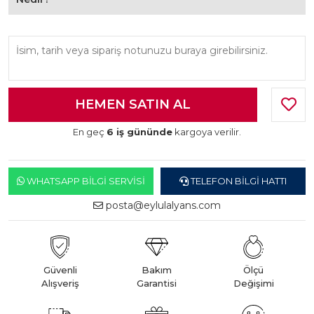
En geç
6 iş gününde
kargoya verilir.
WHATSAPP BILGI SERVISI
TELEFON BILGI HATTI
posta@eylulalyans.com
Güvenli
Bakım
Ölçü
Alışveriş
Garantisi
Değişimi