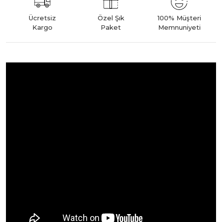
Ücretsiz
Özel Şık
100% Müşteri
Kargo
Paket
Memnuniyeti