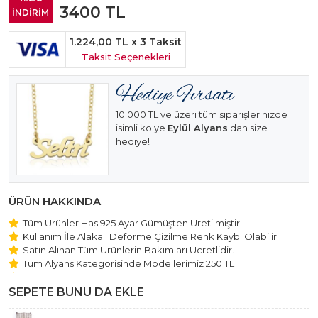
3400
TL
İNDİRİM
1.224,00 TL
x 3 Taksit
Taksit Seçenekleri
10.000 TL ve üzeri tüm siparişlerinizde
isimli kolye
Eylül Alyans
'dan size
hediye!
ÜRÜN HAKKINDA
Tüm Ürünler Has 925 Ayar Gümüşten Üretilmiştir.
Kullanım İle Alakalı Deforme Çizilme Renk Kaybı Olabilir.
Satın Alınan Tüm Ürünlerin Bakımları Ücretlidir.
Tüm Alyans Kategorisinde Modellerimiz 250 TL
Beştaş Tektaş Kolye ve Bileklik Modellerimiz 150 TL Sabit Ücret
ile Hareket Edilmektedir.
SEPETE BUNU DA EKLE