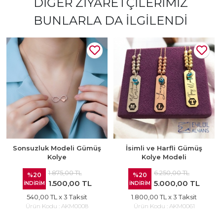
DIĞER ZIYARETÇILERIMIZ
BUNLARLA DA İLGILENDI
Sonsuzluk Modeli Gümüş
İsimli ve Harfli Gümüş
Kolye
Kolye Modeli
1.875,00 TL
6.250,00 TL
%20
%20
1.500,00 TL
5.000,00 TL
İNDİRİM
İNDİRİM
540,00 TL
x 3 Taksit
1.800,00 TL
x 3 Taksit
Ürün Kodu :
AKM0008
Ürün Kodu :
AKM0061