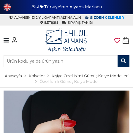
🎁🧦💝Türkiye'nin Alyans Markası
🎁
ALYANSINIZI 2 YIL GARANTI ALTINA ALIN
SIZDEN GELENLER
İLETIŞIM
SIPARIŞ TAKIBI
Anasayfa
Kolyeler
Kişiye Özel İsimli Gümüş Kolye Modelleri
Özel İsimli Gümüş Kolye Modeli