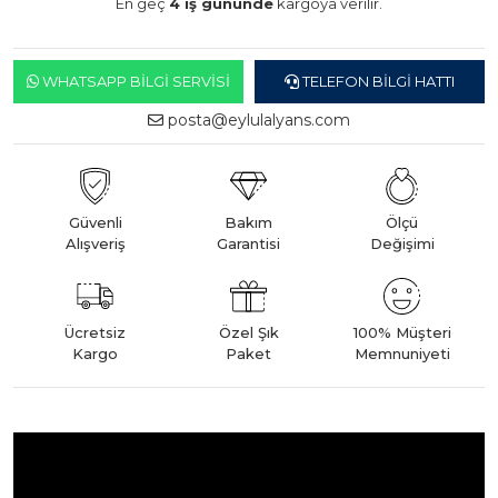
En geç
4 iş gününde
kargoya verilir.
WHATSAPP BILGI SERVISI
TELEFON BILGI HATTI
posta@eylulalyans.com
Güvenli
Bakım
Ölçü
Alışveriş
Garantisi
Değişimi
Ücretsiz
Özel Şık
100% Müşteri
Kargo
Paket
Memnuniyeti