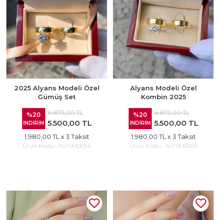
2025 Alyans Modeli Özel
Alyans Modeli Özel
Gümüş Set
Kombin 2025
6.875,00 TL
6.875,00 TL
%20
%20
5.500,00 TL
5.500,00 TL
İNDİRİM
İNDİRİM
1.980,00 TL
x 3 Taksit
1.980,00 TL
x 3 Taksit
Ürün Kodu :
ALYSM0054
Ürün Kodu :
ALYSM0050