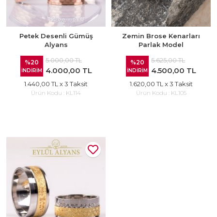
Petek Desenli Gümüş
Zemin Brose Kenarları
Alyans
Parlak Model
5.000,00 TL
5.625,00 TL
%20
%20
4.000,00 TL
4.500,00 TL
İNDİRİM
İNDİRİM
1.440,00 TL
x 3 Taksit
1.620,00 TL
x 3 Taksit
Ürün Kodu :
KL114
Ürün Kodu :
KL105