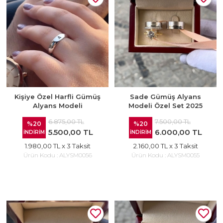
Kişiye Özel Harfli Gümüş
Sade Gümüş Alyans
Alyans Modeli
Modeli Özel Set 2025
6.875,00 TL
7.500,00 TL
%20
%20
5.500,00 TL
6.000,00 TL
İNDİRİM
İNDİRİM
1.980,00 TL
x 3 Taksit
2.160,00 TL
x 3 Taksit
Ürün Kodu :
ALYSM0056
Ürün Kodu :
ALYSM0055