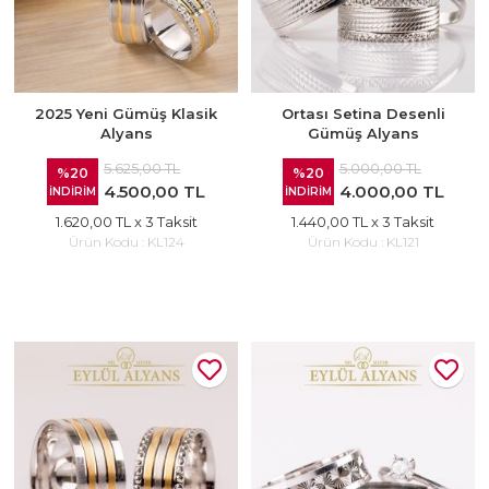
2025 Yeni Gümüş Klasik
Ortası Setina Desenli
Alyans
Gümüş Alyans
5.625,00 TL
5.000,00 TL
%20
%20
4.500,00 TL
4.000,00 TL
İNDİRİM
İNDİRİM
1.620,00 TL
x 3 Taksit
1.440,00 TL
x 3 Taksit
Ürün Kodu :
KL124
Ürün Kodu :
KL121