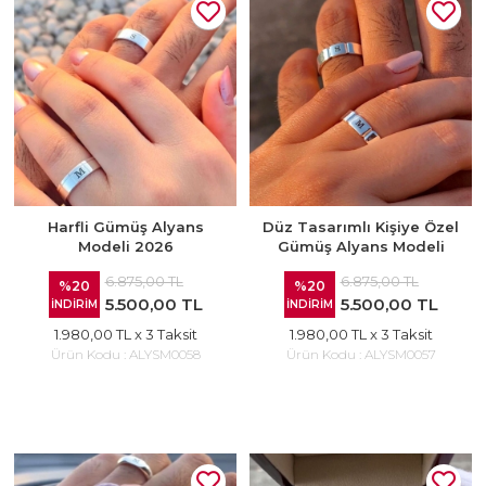
Harfli Gümüş Alyans
Düz Tasarımlı Kişiye Özel
Modeli 2026
Gümüş Alyans Modeli
6.875,00 TL
6.875,00 TL
%20
%20
5.500,00 TL
5.500,00 TL
İNDİRİM
İNDİRİM
1.980,00 TL
x 3 Taksit
1.980,00 TL
x 3 Taksit
Ürün Kodu :
ALYSM0058
Ürün Kodu :
ALYSM0057