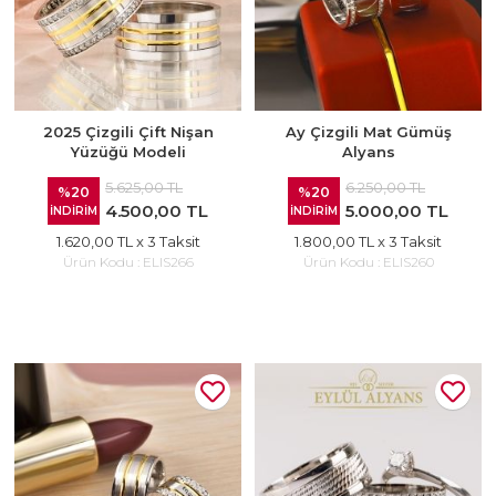
2025 Çizgili Çift Nişan
Ay Çizgili Mat Gümüş
Yüzüğü Modeli
Alyans
5.625,00 TL
6.250,00 TL
%20
%20
4.500,00 TL
5.000,00 TL
İNDİRİM
İNDİRİM
1.620,00 TL
x 3 Taksit
1.800,00 TL
x 3 Taksit
Ürün Kodu :
ELIS266
Ürün Kodu :
ELIS260