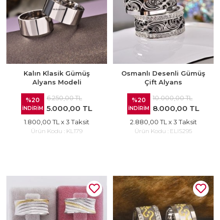
Kalın Klasik Gümüş
Osmanlı Desenli Gümüş
Alyans Modeli
Çift Alyans
6.250,00 TL
10.000,00 TL
%20
%20
5.000,00 TL
8.000,00 TL
İNDİRİM
İNDİRİM
1.800,00 TL
x 3 Taksit
2.880,00 TL
x 3 Taksit
Ürün Kodu :
KL179
Ürün Kodu :
ELIS295