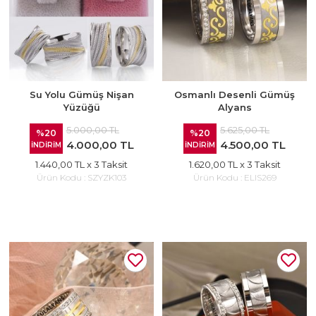
Su Yolu Gümüş Nişan
Osmanlı Desenli Gümüş
Yüzüğü
Alyans
5.000,00 TL
5.625,00 TL
%20
%20
4.000,00 TL
4.500,00 TL
İNDİRİM
İNDİRİM
1.440,00 TL
x 3 Taksit
1.620,00 TL
x 3 Taksit
Ürün Kodu :
SZYZK103
Ürün Kodu :
ELIS269