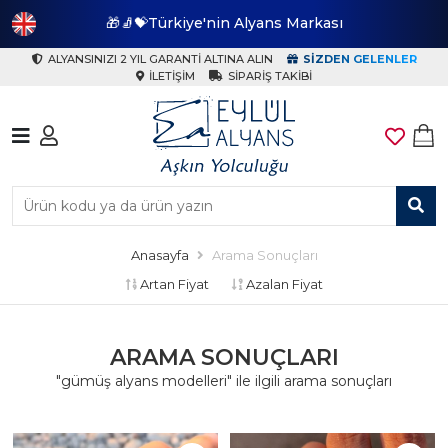
🎁🧦💝Türkiye'nin Alyans Markası
🎁
ALYANSINIZI 2 YIL GARANTI ALTINA ALIN
SIZDEN GELENLER
İLETIŞIM
SIPARIŞ TAKIBI
Anasayfa
Arama Sonuçları
Artan Fiyat
Azalan Fiyat
ARAMA SONUÇLARI
"gümüş alyans modelleri" ile ilgili arama sonuçları