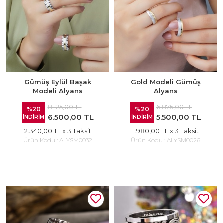
Gümüş Eylül Başak
Gold Modeli Gümüş
Modeli Alyans
Alyans
8.125,00 TL
6.875,00 TL
%20
%20
6.500,00 TL
5.500,00 TL
İNDİRİM
İNDİRİM
2.340,00 TL
x 3 Taksit
1.980,00 TL
x 3 Taksit
Ürün Kodu :
ALYSM0032
Ürün Kodu :
ALYSM0026