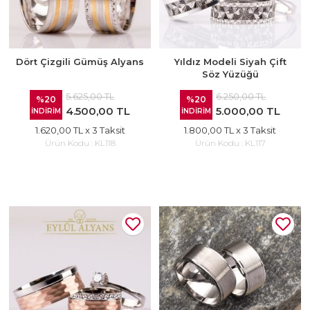
Dört Çizgili Gümüş Alyans
Yıldız Modeli Siyah Çift
Söz Yüzüğü
5.625,00 TL
6.250,00 TL
%20
%20
4.500,00 TL
5.000,00 TL
İNDİRİM
İNDİRİM
1.620,00 TL
x 3 Taksit
1.800,00 TL
x 3 Taksit
Ürün Kodu :
KL118
Ürün Kodu :
KL117