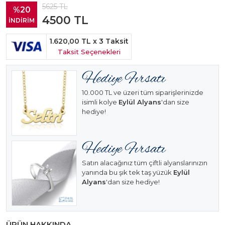
5625
TL
%20
4500
TL
İNDİRİM
1.620,00 TL
x 3 Taksit
Taksit Seçenekleri
10.000 TL ve üzeri tüm siparişlerinizde
isimli kolye
Eylül Alyans
'dan size
hediye!
Satın alacağınız tüm çiftli alyanslarınızın
yanında bu şık tek taş yüzük
Eylül
Alyans
'dan size hediye!
ÜRÜN HAKKINDA