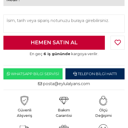
En geç
6 iş gününde
kargoya verilir.
WHATSAPP BILGI SERVISI
TELEFON BILGI HATTI
posta@eylulalyans.com
Güvenli
Bakım
Ölçü
Alışveriş
Garantisi
Değişimi