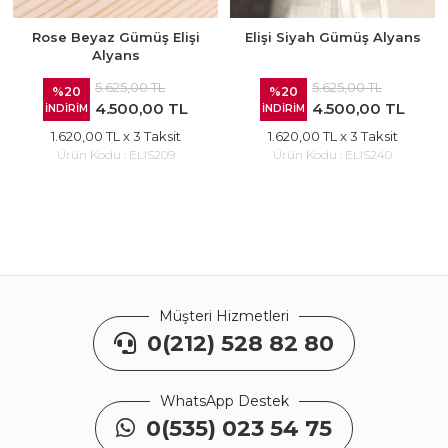
Rose Beyaz Gümüş Elişi
Elişi Siyah Gümüş Alyans
Alyans
5.625,00 TL
5.625,00 TL
%20
%20
4.500,00 TL
4.500,00 TL
İNDİRİM
İNDİRİM
1.620,00 TL
x 3 Taksit
1.620,00 TL
x 3 Taksit
Ürün Kodu :
ELIS209
Ürün Kodu :
ELIS240
Müşteri Hizmetleri
0(212) 528 82 80
WhatsApp Destek
0(535) 023 54 75