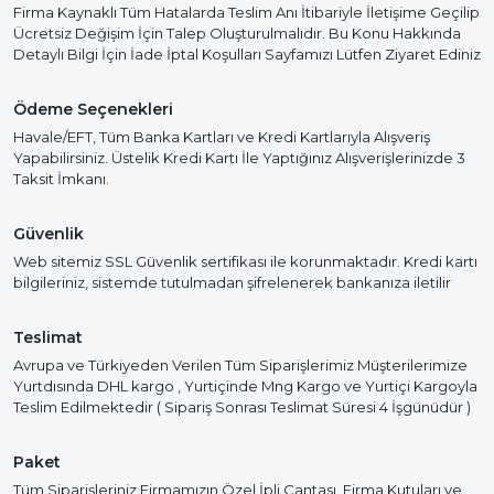
Firma Kaynaklı Tüm Hatalarda Teslim Anı İtibariyle İletişime Geçilip
Ücretsiz Değişim İçin Talep Oluşturulmalıdır. Bu Konu Hakkında
Detaylı Bilgi İçin İade İptal Koşulları Sayfamızı Lütfen Ziyaret Ediniz
Ödeme Seçenekleri
Havale/EFT, Tüm Banka Kartları ve Kredi Kartlarıyla Alışveriş
Yapabilirsiniz. Üstelik Kredi Kartı İle Yaptığınız Alışverişlerinizde 3
Taksit İmkanı.
Güvenlik
Web sitemiz SSL Güvenlik sertifikası ile korunmaktadır. Kredi kartı
bilgileriniz, sistemde tutulmadan şifrelenerek bankanıza iletilir
Teslimat
Avrupa ve Türkiyeden Verilen Tüm Siparişlerimiz Müşterilerimize
Yurtdısında DHL kargo , Yurtiçinde Mng Kargo ve Yurtiçi Kargoyla
Teslim Edilmektedir ( Sipariş Sonrası Teslimat Süresi 4 İşgünüdür )
Paket
Tüm Siparişleriniz Firmamızın Özel İpli Çantası, Firma Kutuları ve