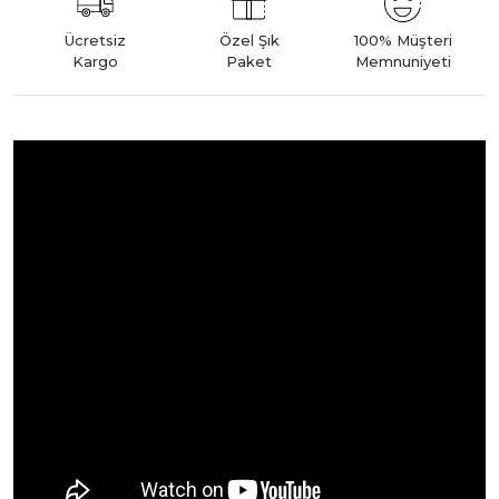
Ücretsiz
Özel Şık
100% Müşteri
Kargo
Paket
Memnuniyeti