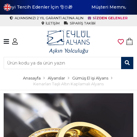
İçin 🎅☃️🎁
Müşteri Memnuniyeti En Yüksek Marka
ALYANSINIZI 2 YIL GARANTI ALTINA ALIN
SIZDEN GELENLER
İLETIŞIM
SIPARIŞ TAKIBI
Anasayfa
Alyanslar
Gümüş El işi Alyans
Kenarları Taşlı Altın Kaplamalı Alyans