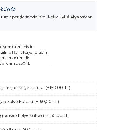
 tüm siparişlerinizde isimli kolye
Eylül Alyans
'dan
şten Üretilmiştir.
izilme Renk Kaybı Olabilir.
mları Ücretlidir.
ellerimiz 250 TL
k Modellerimiz 150 TL Sabit Ücret ile Hareket
ngi ahşap kolye kutusu (+150,00 TL)
hşap kolye kutusu (+150,00 TL)
ngi ahşap kolye kutusu (+150,00 TL)
ğrafları (+150,00 TL)