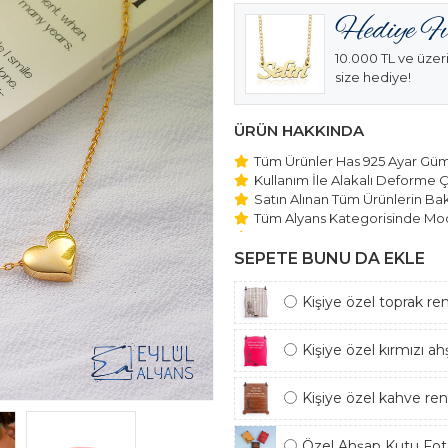
10.000 TL ve üzeri
size hediye!
ÜRÜN HAKKINDA
Tüm Ürünler Has 925 Ayar Gümü
Kullanım İle Alakalı Deforme Ç
Satın Alınan Tüm Ürünlerin Bakı
Tüm Alyans Kategorisinde Mod
Beştaş Tektaş Kolye ve Bilekli
Edilmektedir.
SEPETE BUNU DA EKLE
Kişiye özel toprak re
Kişiye özel kırmızı a
Kişiye özel kahve re
Özel Ahşap Kutu Foto