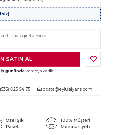
tsiz)
 iş gününde
kargoya verilir.
535) 023 54 75
posta@eylulalyans.com
Özel Şık
100% Müşteri
Paket
Memnuniyeti