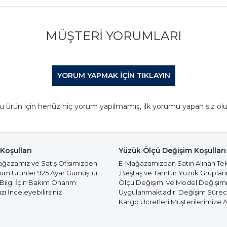
MÜŞTERI YORUMLARI
YORUM YAPMAK IÇIN TIKLAYIN
u ürün için henüz hiç yorum yapılmamış, ilk yorumu yapan siz olu
Koşulları
Yüzük Ölçü Değişim Koşulları
azamız ve Satış Ofisimizden
E-Mağazamızdan Satın Alınan Te
Tüm Ürünler 925 Ayar Gümüştür.
,Beştaş ve Tamtur Yüzük Gruplar
 Bilgi İçin Bakım Onarım
Ölçü Değişimi ve Model Değişim
ı İnceleyebilirsiniz
Uygulanmaktadır. Değişim Süre
Kargo Ücretleri Müşterilerimize Ai