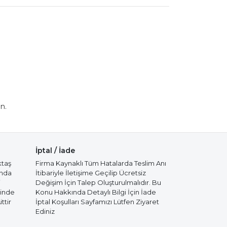
n.
İptal / İade
ktaş
Firma Kaynaklı Tüm Hatalarda Teslim Anı
ında
İtibariyle İletişime Geçilip Ücretsiz
i
Değişim İçin Talep Oluşturulmalıdır. Bu
cinde
Konu Hakkında Detaylı Bilgi İçin İade
ttir
İptal Koşulları Sayfamızı Lütfen Ziyaret
Ediniz