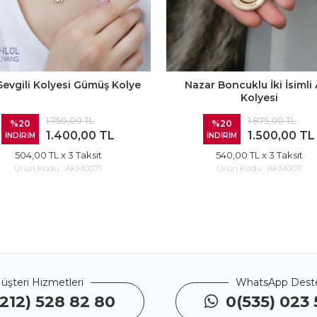
 Sevgili Kolyesi Gümüş Kolye
Nazar Boncuklu İki İsimli 
Kolyesi
1.750,00 TL
1.875,00 TL
%20
%20
1.400,00 TL
1.500,00 TL
İNDİRİM
İNDİRİM
504,00 TL
x 3 Taksit
540,00 TL
x 3 Taksit
Ürün Kodu :
AKM0071
Ürün Kodu :
AKM0011
üşteri Hizmetleri
WhatsApp Dest
212) 528 82 80
0(535) 023 