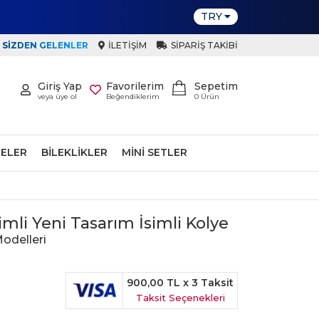
TRY
SIZDEN GELENLER
İLETIŞIM
SIPARIŞ TAKIBI
Giriş Yap
Favorilerim
Sepetim
veya üye ol
Beğendiklerim
0
Ürün
ELER
BILEKLIKLER
MINI SETLER
simli Yeni Tasarım İsimli Kolye
odelleri
900,00 TL
x 3 Taksit
Taksit Seçenekleri