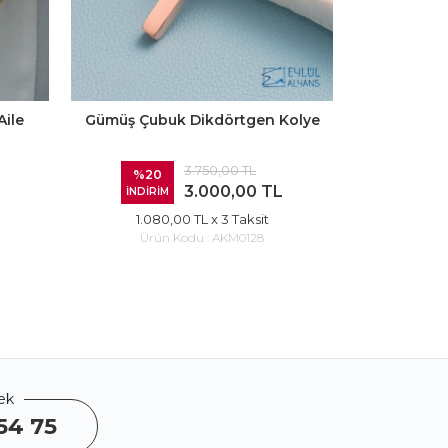
Aile
Gümüş Çubuk Dikdörtgen Kolye
Kişiye 
3.750,00 TL
%20
%20
3.000,00 TL
İNDİRİM
İNDİRİ
1.080,00 TL
x 3 Taksit
720
Ürün Kodu :
AKM0128
Ürü
ek
54 75