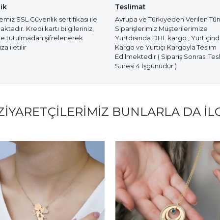
ik
Teslimat
miz SSL Güvenlik sertifikası ile
Avrupa ve Türkiyeden Verilen Tü
tadır. Kredi kartı bilgileriniz,
Siparişlerimiz Müşterilerimize
e tutulmadan şifrelenerek
Yurtdısında DHL kargo , Yurtiçin
a iletilir
Kargo ve Yurtiçi Kargoyla Teslim
Edilmektedir ( Sipariş Sonrası Tes
Süresi 4 İşgünüdür )
ZIYARETÇILERIMIZ BUNLARLA DA İL