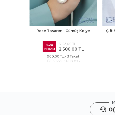
Rose Tasarımlı Gümüş Kolye
Çift
3.125,00 TL
%20
2.500,00 TL
İNDİRİM
900,00 TL
x 3 Taksit
Ürün Kodu :
AKM0098
M
0(