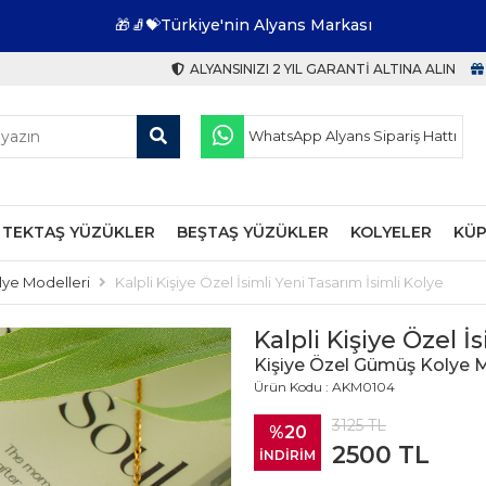
🎁🧦💝Türkiye'nin Alyans Markası
ALYANSINIZI 2 YIL GARANTI ALTINA ALIN
WhatsApp Alyans Sipariş Hattı
TEKTAŞ YÜZÜKLER
BEŞTAŞ YÜZÜKLER
KOLYELER
KÜP
lye Modelleri
Kalpli Kişiye Özel İsimli Yeni Tasarım İsimli Kolye
Kalpli Kişiye Özel İ
Kişiye Özel Gümüş Kolye M
Ürün Kodu : AKM0104
3125
TL
%20
2500
TL
İNDİRİM