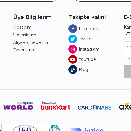
Üye Bilgilerim
Takipte Kalın!
E-
Hesabım
Kam
Facebook
lüt
ı
Siparişlerim
Twitter
Alışveriş Sepetim
Instagram
Favorilerim
Youtube
Blog