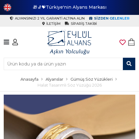
🎁🧦💝Türkiye'nin Alyans Markası
🎁
ALYANSINIZI 2 YIL GARANTI ALTINA ALIN
SIZDEN GELENLER
İLETIŞIM
SIPARIŞ TAKIBI
Anasayfa
Alyanslar
Gümüş Söz Yüzükleri
Halat Tasarımlı Söz Yüzüğü 2026