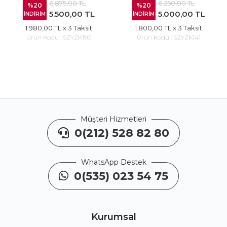
6.875,00 TL
6.250,00 TL
%20
%20
5.500,00 TL
5.000,00 TL
İNDİRİM
İNDİRİM
1.980,00 TL
x 3 Taksit
1.800,00 TL
x 3 Taksit
Ürün Kodu :
SZYZK190
Ürün Kodu :
SZYZK141
Müşteri Hizmetleri
0(212) 528 82 80
WhatsApp Destek
0(535) 023 54 75
Kurumsal