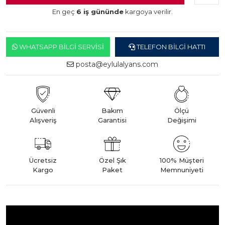
En geç
6 iş gününde
kargoya verilir.
WHATSAPP BILGI SERVISI
TELEFON BILGI HATTI
posta@eylulalyans.com
Güvenli
Bakım
Ölçü
Alışveriş
Garantisi
Değişimi
Ücretsiz
Özel Şık
100% Müşteri
Kargo
Paket
Memnuniyeti