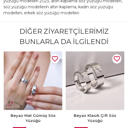
yüzüğü modelleri 2023
,
altın kaplama söz yüzüğü modelleri
,
söz yüzüğü modellerin altın kaplama
,
kadın söz yüzüğü
modelleri
,
erkek söz yüzüğü modelleri
DIĞER ZIYARETÇILERIMIZ
BUNLARLA DA İLGILENDI
Beyaz Mat Gümüş Söz
Beyaz Klasik Çift Söz
Yüzüğü
Yüzüğü