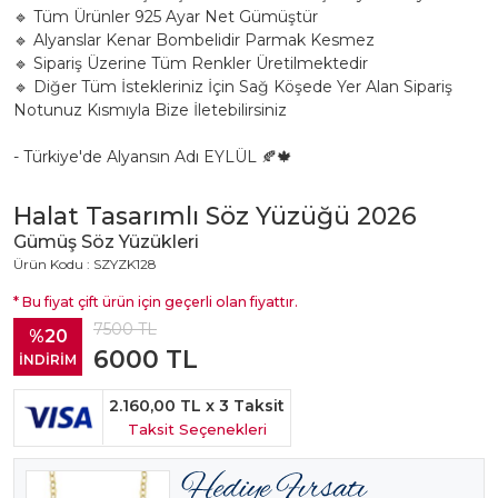
🔹 Tüm Ürünler 925 Ayar Net Gümüştür
🔹 Alyanslar Kenar Bombelidir Parmak Kesmez
🔹 Sipariş Üzerine Tüm Renkler Üretilmektedir
🔹 Diğer Tüm İstekleriniz İçin Sağ Köşede Yer Alan Sipariş
Notunuz Kısmıyla Bize İletebilirsiniz
- Türkiye'de Alyansın Adı EYLÜL 🍂🍁
Halat Tasarımlı Söz Yüzüğü 2026
Gümüş Söz Yüzükleri
Ürün Kodu : SZYZK128
* Bu fiyat çift ürün için geçerli olan fiyattır.
7500
TL
%20
6000
TL
İNDİRİM
2.160,00 TL
x 3 Taksit
Taksit Seçenekleri