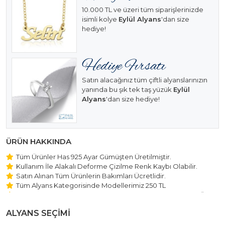
10.000 TL ve üzeri tüm siparişlerinizde
isimli kolye
Eylül Alyans
'dan size
hediye!
Satın alacağınız tüm çiftli alyanslarınızın
yanında bu şık tek taş yüzük
Eylül
Alyans
'dan size hediye!
ÜRÜN HAKKINDA
Tüm Ürünler Has 925 Ayar Gümüşten Üretilmiştir.
Kullanım İle Alakalı Deforme Çizilme Renk Kaybı Olabilir.
Satın Alınan Tüm Ürünlerin Bakımları Ücretlidir.
Tüm Alyans Kategorisinde Modellerimiz 250 TL
Beştaş Tektaş Kolye ve Bileklik Modellerimiz 150 TL Sabit Ücret
ile Hareket Edilmektedir.
ALYANS SEÇİMİ