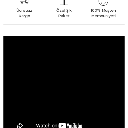
Ücretsiz
Özel Şık
100% Müşteri
Kargo
Paket
Memnuniyeti