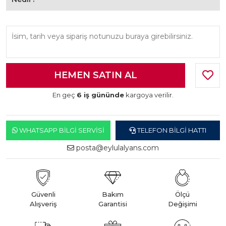
En geç
6 iş gününde
kargoya verilir.
WHATSAPP BILGI SERVISI
TELEFON BILGI HATTI
posta@eylulalyans.com
Güvenli
Bakım
Ölçü
Alışveriş
Garantisi
Değişimi