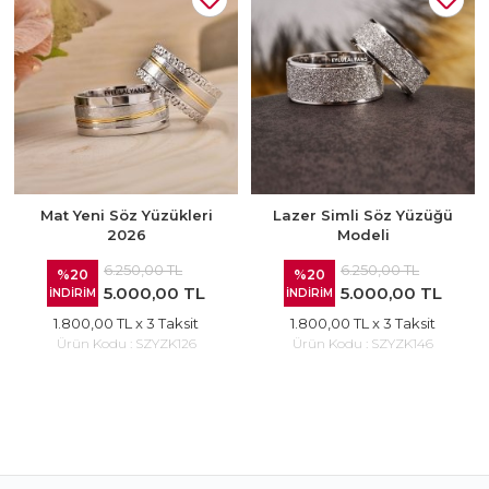
Mat Yeni Söz Yüzükleri
Lazer Simli Söz Yüzüğü
2026
Modeli
6.250,00 TL
6.250,00 TL
%20
%20
5.000,00 TL
5.000,00 TL
İNDİRİM
İNDİRİM
1.800,00 TL
x 3 Taksit
1.800,00 TL
x 3 Taksit
Ürün Kodu :
SZYZK126
Ürün Kodu :
SZYZK146