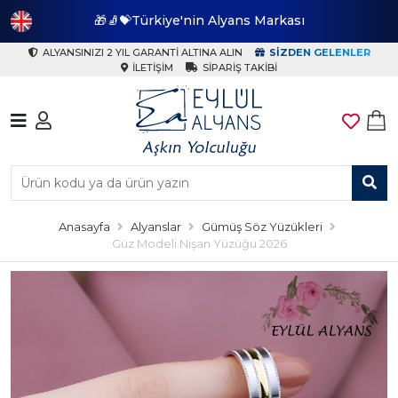
🎁🧦💝Türkiye'nin Alyans Markası
🎁
ALYANSINIZI 2 YIL GARANTI ALTINA ALIN
SIZDEN GELENLER
İLETIŞIM
SIPARIŞ TAKIBI
Anasayfa
Alyanslar
Gümüş Söz Yüzükleri
Güz Modeli Nişan Yüzüğü 2026