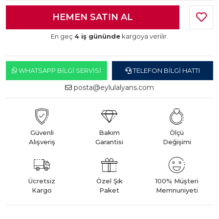
En geç
4 iş gününde
kargoya verilir.
WHATSAPP BILGI SERVISI
TELEFON BILGI HATTI
posta@eylulalyans.com
Güvenli
Bakım
Ölçü
Alışveriş
Garantisi
Değişimi
Ücretsiz
Özel Şık
100% Müşteri
Kargo
Paket
Memnuniyeti