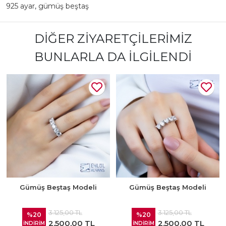
925 ayar
,
gümüş beştaş
DIĞER ZIYARETÇILERIMIZ
BUNLARLA DA İLGILENDI
Gümüş Beştaş Modeli
Gümüş Beştaş Modeli
3.125,00 TL
3.125,00 TL
%20
%20
2.500,00 TL
2.500,00 TL
İNDİRİM
İNDİRİM