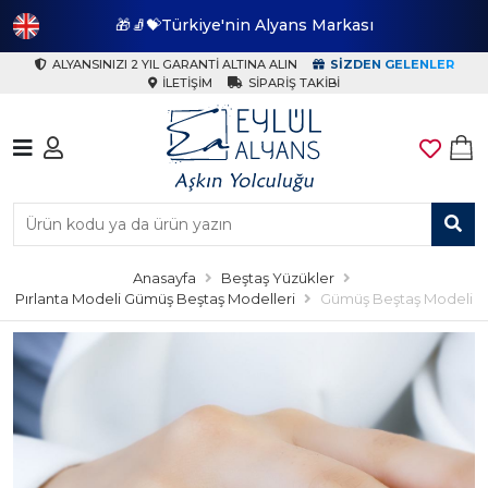
🎁🧦💝Türkiye'nin Alyans Markası
🎁
ALYANSINIZI 2 YIL GARANTI ALTINA ALIN
SIZDEN GELENLER
İLETIŞIM
SIPARIŞ TAKIBI
Anasayfa
Beştaş Yüzükler
Pırlanta Modeli Gümüş Beştaş Modelleri
Gümüş Beştaş Modeli