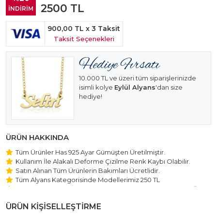
2500
TL
İNDİRİM
900,00 TL
x 3 Taksit
Taksit Seçenekleri
10.000 TL ve üzeri tüm siparişlerinizde
isimli kolye
Eylül Alyans
'dan size
hediye!
ÜRÜN HAKKINDA
Tüm Ürünler Has 925 Ayar Gümüşten Üretilmiştir.
Kullanım İle Alakalı Deforme Çizilme Renk Kaybı Olabilir.
Satın Alınan Tüm Ürünlerin Bakımları Ücretlidir.
Tüm Alyans Kategorisinde Modellerimiz 250 TL
Beştaş Tektaş Kolye ve Bileklik Modellerimiz 150 TL Sabit Ücret
ile Hareket Edilmektedir.
ÜRÜN KİŞİSELLEŞTİRME