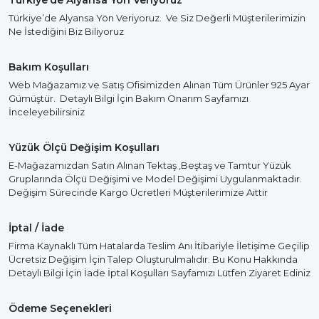
Türkiye’de Alyansa Yön Veriyoruz
Türkiye’de Alyansa Yön Veriyoruz. Ve Siz Değerli Müşterilerimizin
Ne İstediğini Biz Biliyoruz
Bakım Koşulları
Web Mağazamız ve Satış Ofisimizden Alınan Tüm Ürünler 925 Ayar
Gümüştür. Detaylı Bilgi İçin Bakım Onarım Sayfamızı
İnceleyebilirsiniz
Yüzük Ölçü Değişim Koşulları
E-Mağazamızdan Satın Alınan Tektaş ,Beştaş ve Tamtur Yüzük
Gruplarında Ölçü Değişimi ve Model Değişimi Uygulanmaktadır.
Değişim Sürecinde Kargo Ücretleri Müşterilerimize Aittir
İptal / İade
Firma Kaynaklı Tüm Hatalarda Teslim Anı İtibariyle İletişime Geçilip
Ücretsiz Değişim İçin Talep Oluşturulmalıdır. Bu Konu Hakkında
Detaylı Bilgi İçin İade İptal Koşulları Sayfamızı Lütfen Ziyaret Ediniz
Ödeme Seçenekleri