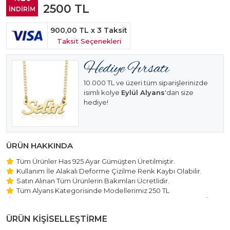
2500
TL
İNDİRİM
900,00 TL
x 3 Taksit
Taksit Seçenekleri
10.000 TL ve üzeri tüm siparişlerinizde
isimli kolye
Eylül Alyans
'dan size
hediye!
ÜRÜN HAKKINDA
Tüm Ürünler Has 925 Ayar Gümüşten Üretilmiştir.
Kullanım İle Alakalı Deforme Çizilme Renk Kaybı Olabilir.
Satın Alınan Tüm Ürünlerin Bakımları Ücretlidir.
Tüm Alyans Kategorisinde Modellerimiz 250 TL
Beştaş Tektaş Kolye ve Bileklik Modellerimiz 150 TL Sabit Ücret
ile Hareket Edilmektedir.
ÜRÜN KİŞİSELLEŞTİRME