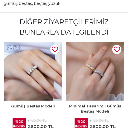
gümüş beştaş
,
beştaş yüzük
DIĞER ZIYARETÇILERIMIZ
BUNLARLA DA İLGILENDI
Gümüş Beştaş Modeli
Minimal Tasarımlı Gümüş
Beştaş Modeli
3.125,00 TL
3.125,00 TL
%20
%20
2.500,00 TL
2.500,00 TL
İNDİRİM
İNDİRİM