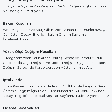
Türkiye’de Alyansa Yön Veriyoruz
Türkiye’de Alyansa Yön Veriyoruz. Ve Siz Değerli Müşterilerimizin
Ne İstediğini Biz Biliyoruz
Bakım Koşulları
Web Mağazamız ve Satış Ofisimizden Alınan Tüm Ürünler 925 Ayar
Gümüştür. Detaylı Bilgi İçin Bakım Onarım Sayfamızı
İnceleyebilirsiniz
Yüzük Ölçü Değişim Koşulları
E-Mağazamızdan Satın Alınan Tektaş ,Beştaş ve Tamtur Yüzük
Gruplarında Ölçü Değişimi ve Model Değişimi Uygulanmaktadır.
Değişim Sürecinde Kargo Ücretleri Müşterilerimize Aittir
İptal / İade
Firma Kaynaklı Tüm Hatalarda Teslim Anı İtibariyle İletişime Geçilip
Ücretsiz Değişim İçin Talep Oluşturulmalıdır. Bu Konu Hakkında
Detaylı Bilgi İçin İade İptal Koşulları Sayfamızı Lütfen Ziyaret Ediniz
Ödeme Seçenekleri