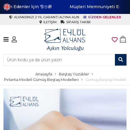
🎅☃️🎁
Müşteri Memnuniyeti En Yüksek Marka
ALYANSINIZI 2 YIL GARANTI ALTINA ALIN
SIZDEN GELENLER
İLETIŞIM
SIPARIŞ TAKIBI
Anasayfa
Beştaş Yüzükler
Pırlanta Modeli Gümüş Beştaş Modelleri
Gümüş Beştaş Modeli