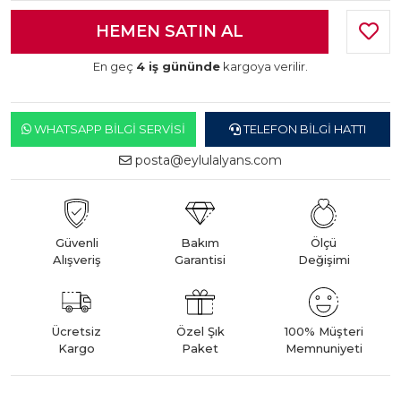
En geç
4 iş gününde
kargoya verilir.
WHATSAPP BILGI SERVISI
TELEFON BILGI HATTI
posta@eylulalyans.com
Güvenli
Bakım
Ölçü
Alışveriş
Garantisi
Değişimi
Ücretsiz
Özel Şık
100% Müşteri
Kargo
Paket
Memnuniyeti