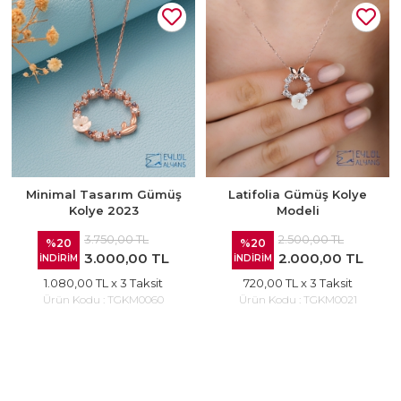
Minimal Tasarım Gümüş
Latifolia Gümüş Kolye
Kolye 2023
Modeli
3.750,00 TL
2.500,00 TL
%20
%20
3.000,00 TL
2.000,00 TL
İNDİRİM
İNDİRİM
1.080,00 TL
x 3 Taksit
720,00 TL
x 3 Taksit
Ürün Kodu :
TGKM0060
Ürün Kodu :
TGKM0021