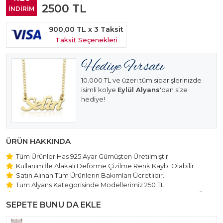
2500
TL
İNDİRİM
900,00 TL
x 3 Taksit
Taksit Seçenekleri
10.000 TL ve üzeri tüm siparişlerinizde
isimli kolye
Eylül Alyans
'dan size
hediye!
ÜRÜN HAKKINDA
Tüm Ürünler Has 925 Ayar Gümüşten Üretilmiştir.
Kullanım İle Alakalı Deforme Çizilme Renk Kaybı Olabilir.
Satın Alınan Tüm Ürünlerin Bakımları Ücretlidir.
Tüm Alyans Kategorisinde Modellerimiz 250 TL
Beştaş Tektaş Kolye ve Bileklik Modellerimiz 150 TL Sabit Ücret
ile Hareket Edilmektedir.
SEPETE BUNU DA EKLE