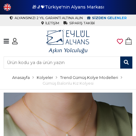
🎁🧦💝Türkiye'nin Alyans Markası
🎁
ALYANSINIZI 2 YIL GARANTI ALTINA ALIN
SIZDEN GELENLER
İLETIŞIM
SIPARIŞ TAKIBI
Anasayfa
Kolyeler
Trend Gümüş Kolye Modelleri
Gümüş Balonlu Kız Kolyesi