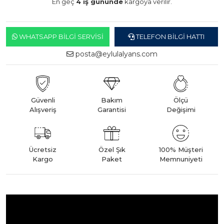
En geç
4 iş gününde
kargoya verilir.
WHATSAPP BILGI SERVISI
TELEFON BILGI HATTI
posta@eylulalyans.com
Güvenli
Bakım
Ölçü
Alışveriş
Garantisi
Değişimi
Ücretsiz
Özel Şık
100% Müşteri
Kargo
Paket
Memnuniyeti