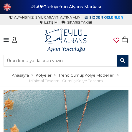
🎁🧦💝Türkiye'nin Alyans Markası
🎁
ALYANSINIZI 2 YIL GARANTI ALTINA ALIN
SIZDEN GELENLER
İLETIŞIM
SIPARIŞ TAKIBI
Anasayfa
Kolyeler
Trend Gümüş Kolye Modelleri
Minimal Tasarımlı Gümüş Kolye Tasarım