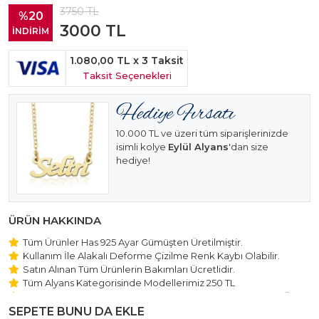
3750
TL
%20
3000
TL
İNDİRİM
1.080,00 TL
x 3 Taksit
Taksit Seçenekleri
10.000 TL ve üzeri tüm siparişlerinizde
isimli kolye
Eylül Alyans
'dan size
hediye!
ÜRÜN HAKKINDA
Tüm Ürünler Has 925 Ayar Gümüşten Üretilmiştir.
Kullanım İle Alakalı Deforme Çizilme Renk Kaybı Olabilir.
Satın Alınan Tüm Ürünlerin Bakımları Ücretlidir.
Tüm Alyans Kategorisinde Modellerimiz 250 TL
Beştaş Tektaş Kolye ve Bileklik Modellerimiz 150 TL Sabit Ücret
ile Hareket Edilmektedir.
SEPETE BUNU DA EKLE