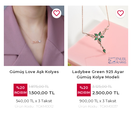
Gümüş Love Aşk Kolyes
Ladybee Green 925 Ayar
Gümüş Kolye Modeli
1.875,00 TL
3.125,00 TL
%20
%20
1.500,00 TL
2.500,00 TL
İNDİRİM
İNDİRİM
540,00 TL
x 3 Taksit
900,00 TL
x 3 Taksit
Ürün Kodu :
TGKM0012
Ürün Kodu :
TGKM0037