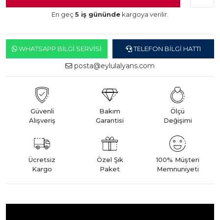
En geç
5 iş gününde
kargoya verilir.
WHATSAPP BILGI SERVISI
TELEFON BILGI HATTI
posta@eylulalyans.com
Güvenli
Bakım
Ölçü
Alışveriş
Garantisi
Değişimi
Ücretsiz
Özel Şık
100% Müşteri
Kargo
Paket
Memnuniyeti