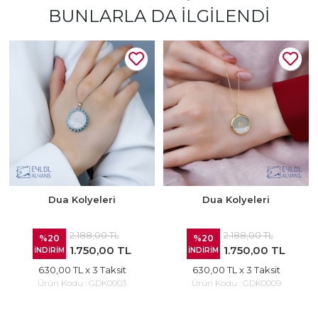
BUNLARLA DA İLGILENDI
Dua Kolyeleri
Dua Kolyeleri
2.188,00 TL
2.188,00 TL
%20
%20
1.750,00 TL
1.750,00 TL
İNDİRİM
İNDİRİM
630,00 TL
x 3 Taksit
630,00 TL
x 3 Taksit
Ürün Kodu :
GDK0003
Ürün Kodu :
GDK0009