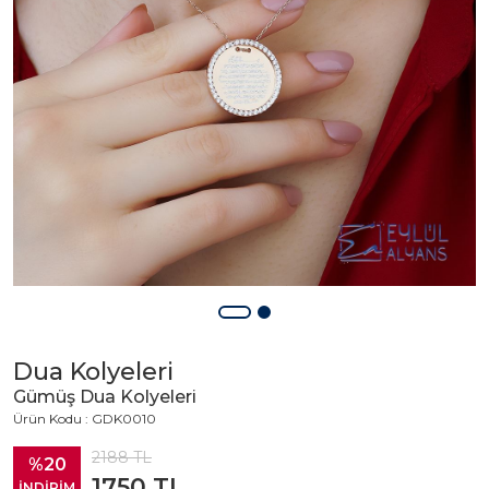
Dua Kolyeleri
Gümüş Dua Kolyeleri
Ürün Kodu : GDK0010
2188
TL
%20
1750
TL
İNDİRİM