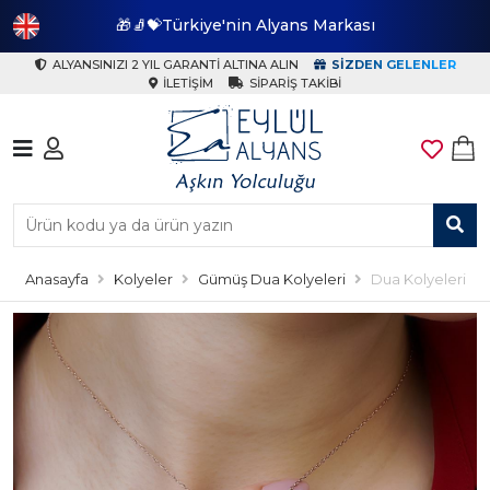
🎁🧦💝Türkiye'nin Alyans Markası
🎁
ALYANSINIZI 2 YIL GARANTI ALTINA ALIN
SIZDEN GELENLER
İLETIŞIM
SIPARIŞ TAKIBI
Anasayfa
Kolyeler
Gümüş Dua Kolyeleri
Dua Kolyeleri