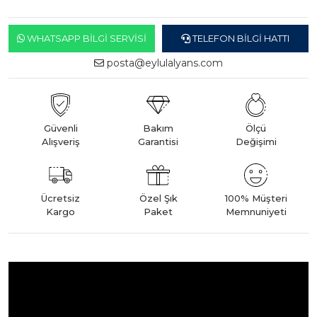
WHATSAPP BILGI SERVISI
TELEFON BILGI HATTI
posta@eylulalyans.com
Güvenli
Bakım
Ölçü
Alışveriş
Garantisi
Değişimi
Ücretsiz
Özel Şık
100% Müşteri
Kargo
Paket
Memnuniyeti