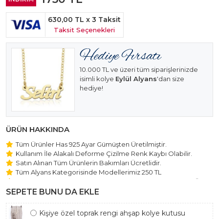
630,00 TL
x 3 Taksit
Taksit Seçenekleri
10.000 TL ve üzeri tüm siparişlerinizde
isimli kolye
Eylül Alyans
'dan size
hediye!
ÜRÜN HAKKINDA
Tüm Ürünler Has 925 Ayar Gümüşten Üretilmiştir.
Kullanım İle Alakalı Deforme Çizilme Renk Kaybı Olabilir.
Satın Alınan Tüm Ürünlerin Bakımları Ücretlidir.
Tüm Alyans Kategorisinde Modellerimiz 250 TL
Beştaş Tektaş Kolye ve Bileklik Modellerimiz 150 TL Sabit Ücret
ile Hareket Edilmektedir.
SEPETE BUNU DA EKLE
Kişiye özel toprak rengi ahşap kolye kutusu