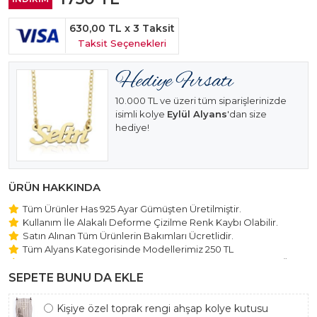
630,00 TL
x 3 Taksit
Taksit Seçenekleri
10.000 TL ve üzeri tüm siparişlerinizde
isimli kolye
Eylül Alyans
'dan size
hediye!
ÜRÜN HAKKINDA
Tüm Ürünler Has 925 Ayar Gümüşten Üretilmiştir.
Kullanım İle Alakalı Deforme Çizilme Renk Kaybı Olabilir.
Satın Alınan Tüm Ürünlerin Bakımları Ücretlidir.
Tüm Alyans Kategorisinde Modellerimiz 250 TL
Beştaş Tektaş Kolye ve Bileklik Modellerimiz 150 TL Sabit Ücret
ile Hareket Edilmektedir.
SEPETE BUNU DA EKLE
Kişiye özel toprak rengi ahşap kolye kutusu