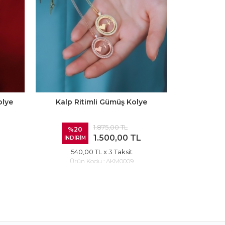
olye
Kalp Ritimli Gümüş Kolye
Yeni K
1.875,00 TL
%20
%20
1.500,00 TL
İNDİRİM
İNDİRİ
540,00 TL
x 3 Taksit
1.08
Ürün Kodu :
AKM0009
Ürü