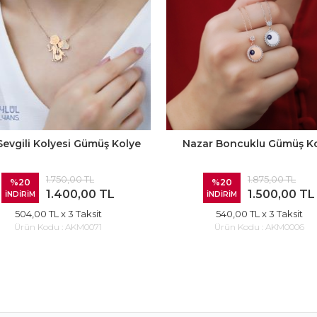
 Sevgili Kolyesi Gümüş Kolye
Nazar Boncuklu Gümüş K
1.750,00 TL
1.875,00 TL
%20
%20
1.400,00 TL
1.500,00 TL
İNDİRİM
İNDİRİM
504,00 TL
x 3 Taksit
540,00 TL
x 3 Taksit
Ürün Kodu :
AKM0071
Ürün Kodu :
AKM0006