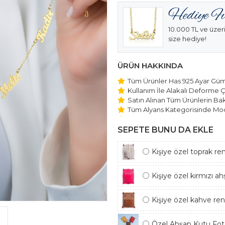
10.000 TL ve üzeri
size hediye!
ÜRÜN HAKKINDA
Tüm Ürünler Has 925 Ayar Gümü
Kullanım İle Alakalı Deforme Ç
Satın Alınan Tüm Ürünlerin Bakı
Tüm Alyans Kategorisinde Mod
Beştaş Tektaş Kolye ve Bilekli
Edilmektedir.
SEPETE BUNU DA EKLE
Kişiye özel toprak re
Kişiye özel kırmızı a
Kişiye özel kahve re
Özel Ahşap Kutu Foto