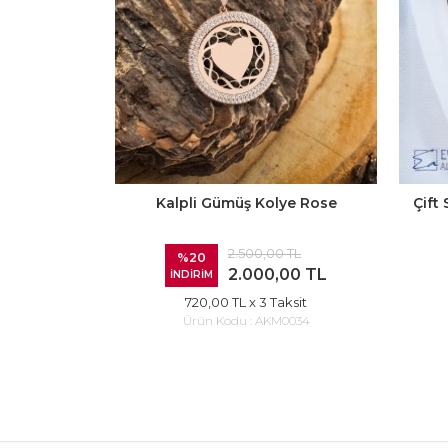
Kalpli Gümüş Kolye Rose
Çift
2.500,00 TL
%20
2.000,00 TL
İNDİRİM
720,00 TL
x 3 Taksit
Ürün Kodu :
AKM0034