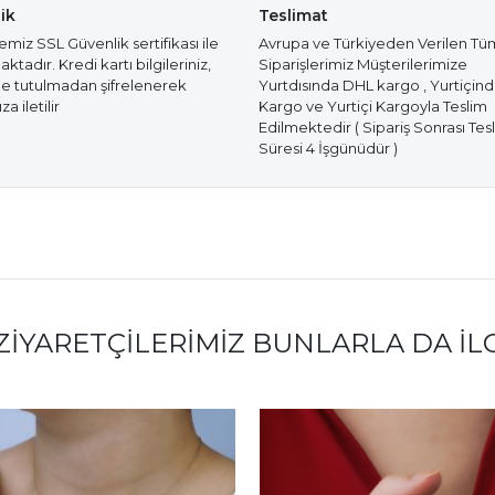
ik
Teslimat
miz SSL Güvenlik sertifikası ile
Avrupa ve Türkiyeden Verilen Tü
tadır. Kredi kartı bilgileriniz,
Siparişlerimiz Müşterilerimize
e tutulmadan şifrelenerek
Yurtdısında DHL kargo , Yurtiçin
a iletilir
Kargo ve Yurtiçi Kargoyla Teslim
Edilmektedir ( Sipariş Sonrası Tes
Süresi 4 İşgünüdür )
ZIYARETÇILERIMIZ BUNLARLA DA İL