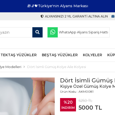
🎁🧦💝Türkiye'nin Alyans Markası
ALYANSINIZI 2 YIL GARANTI ALTINA ALIN
WhatsApp Alyans Sipariş Hattı
TEKTAŞ YÜZÜKLER
BEŞTAŞ YÜZÜKLER
KOLYELER
KÜP
lye Modelleri
Dört İsimli Gümüş Kolye Aile Kolyesi
Dört İsimli Gümüş K
Kişiye Özel Gümüş Kolye M
Ürün Kodu : AKM0081
6250
TL
%20
5000
TL
İNDİRİM