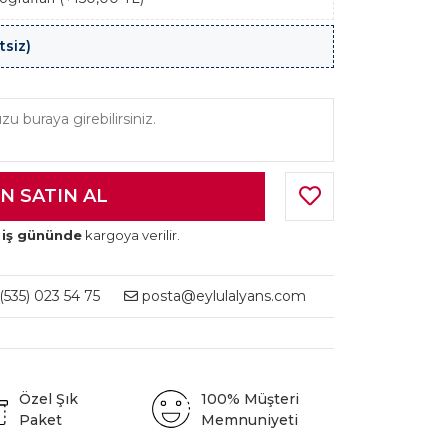
tsiz)
 iş gününde
kargoya verilir.
535) 023 54 75
posta@eylulalyans.com
Özel Şık
100% Müşteri
Paket
Memnuniyeti