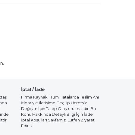
n.
İptal / İade
ktaş
Firma Kaynaklı Tüm Hatalarda Teslim Anı
ında
İtibariyle İletişime Geçilip Ücretsiz
i
Değişim İçin Talep Oluşturulmalıdır. Bu
cinde
Konu Hakkında Detaylı Bilgi İçin İade
ttir
İptal Koşulları Sayfamızı Lütfen Ziyaret
Ediniz