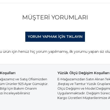
MÜŞTERI YORUMLARI
YORUM YAPMAK IÇIN TIKLAYIN
u ürün için henüz hiç yorum yapılmamış, ilk yorumu yapan siz olu
Koşulları
Yüzük Ölçü Değişim Koşulları
azamız ve Satış Ofisimizden
E-Mağazamızdan Satın Alınan Te
Tüm Ürünler 925 Ayar Gümüştür.
,Beştaş ve Tamtur Yüzük Gruplar
 Bilgi İçin Bakım Onarım
Ölçü Değişimi ve Model Değişim
ı İnceleyebilirsiniz
Uygulanmaktadır. Değişim Süre
Kargo Ücretleri Müşterilerimize Ai