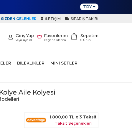
TRY
SIZDEN GELENLER
İLETIŞIM
SIPARIŞ TAKIBI
Giriş Yap
Favorilerim
Sepetim
veya üye ol
Beğendiklerim
0
Ürün
ELER
BILEKLIKLER
MINI SETLER
olye Aile Kolyesi
odelleri
1.800,00 TL
x 3 Taksit
Taksit Seçenekleri