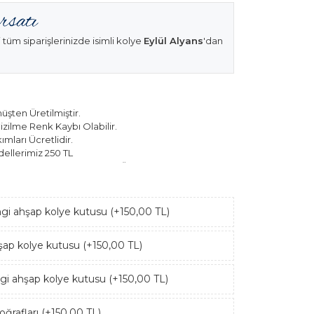
 tüm siparişlerinizde isimli kolye
Eylül Alyans
'dan
şten Üretilmiştir.
izilme Renk Kaybı Olabilir.
mları Ücretlidir.
ellerimiz 250 TL
k Modellerimiz 150 TL Sabit Ücret ile Hareket
ngi ahşap kolye kutusu (+150,00 TL)
hşap kolye kutusu (+150,00 TL)
ngi ahşap kolye kutusu (+150,00 TL)
ğrafları (+150,00 TL)