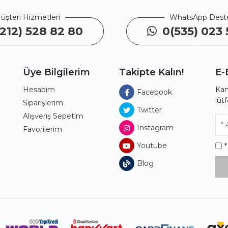
üşteri Hizmetleri
WhatsApp Dest
212) 528 82 80
0(535) 023 
Üye Bilgilerim
Takipte Kalın!
E-
Hesabım
Kam
Facebook
lüt
ı
Siparişlerim
Twitter
Alışveriş Sepetim
Instagram
Favorilerim
Youtube
Blog