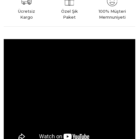
Ücretsiz
Özel Şık
100% Müşteri
Kargo
Paket
Memnuniyeti