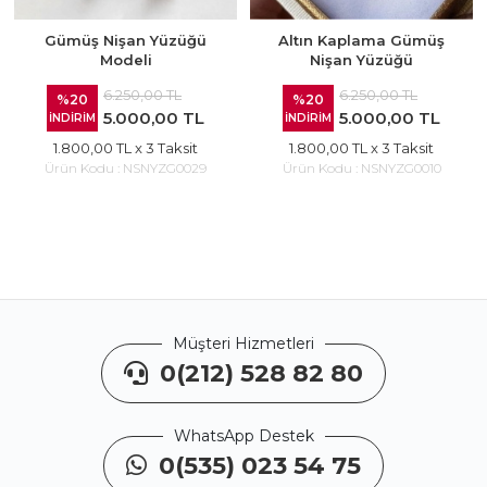
Gümüş Nişan Yüzüğü
Altın Kaplama Gümüş
Modeli
Nişan Yüzüğü
6.250,00 TL
6.250,00 TL
%20
%20
5.000,00 TL
5.000,00 TL
İNDİRİM
İNDİRİM
1.800,00 TL
x 3 Taksit
1.800,00 TL
x 3 Taksit
Ürün Kodu :
NSNYZG0029
Ürün Kodu :
NSNYZG0010
Müşteri Hizmetleri
0(212) 528 82 80
WhatsApp Destek
0(535) 023 54 75