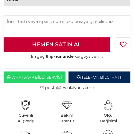
En geç
6 iş gününde
kargoya verilir.
WHATSAPP BILGI SERVISI
TELEFON BILGI HATTI
posta@eylulalyans.com
Güvenli
Bakım
Ölçü
Alışveriş
Garantisi
Değişimi