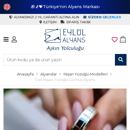
🎁🧦💝Türkiye'nin Alyans Markası
🎁
ALYANSINIZI 2 YIL GARANTI ALTINA ALIN
SIZDEN GELENLER
İLETIŞIM
SIPARIŞ TAKIBI
Anasayfa
Alyanslar
Nişan Yüzüğü Modelleri
Dar Nişan Yüzüğü Gümüş Alyans