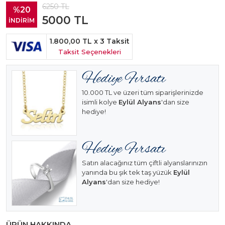
6250
TL
%20
5000
TL
İNDİRİM
1.800,00 TL
x 3 Taksit
Taksit Seçenekleri
10.000 TL ve üzeri tüm siparişlerinizde
isimli kolye
Eylül Alyans
'dan size
hediye!
Satın alacağınız tüm çiftli alyanslarınızın
yanında bu şık tek taş yüzük
Eylül
Alyans
'dan size hediye!
ÜRÜN HAKKINDA