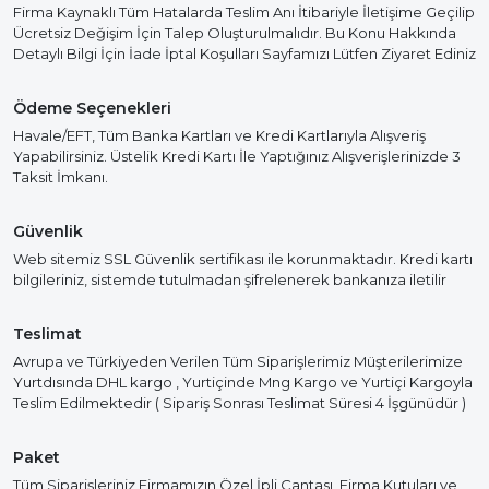
Firma Kaynaklı Tüm Hatalarda Teslim Anı İtibariyle İletişime Geçilip
Ücretsiz Değişim İçin Talep Oluşturulmalıdır. Bu Konu Hakkında
Detaylı Bilgi İçin İade İptal Koşulları Sayfamızı Lütfen Ziyaret Ediniz
Ödeme Seçenekleri
Havale/EFT, Tüm Banka Kartları ve Kredi Kartlarıyla Alışveriş
Yapabilirsiniz. Üstelik Kredi Kartı İle Yaptığınız Alışverişlerinizde 3
Taksit İmkanı.
Güvenlik
Web sitemiz SSL Güvenlik sertifikası ile korunmaktadır. Kredi kartı
bilgileriniz, sistemde tutulmadan şifrelenerek bankanıza iletilir
Teslimat
Avrupa ve Türkiyeden Verilen Tüm Siparişlerimiz Müşterilerimize
Yurtdısında DHL kargo , Yurtiçinde Mng Kargo ve Yurtiçi Kargoyla
Teslim Edilmektedir ( Sipariş Sonrası Teslimat Süresi 4 İşgünüdür )
Paket
Tüm Siparişleriniz Firmamızın Özel İpli Çantası, Firma Kutuları ve