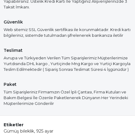
Yapabilirsiniz. Üstelik Kredi Kartı İle Yaptığınız Alışverişlerinizde 3
Taksit İmkanı.
Güvenlik
Web sitemiz SSL Güvenlik sertifikası ile korunmaktadır. Kredi kartı
bilgileriniz, sistemde tutulmadan şifrelenerek bankanıza iletilir
Teslimat
Avrupa ve Türkiyeden Verilen Tüm Siparişlerimiz Müşterilerimize
Yurtdısında DHL kargo , Yurtiçinde Mng Kargo ve Yurtiçi Kargoyla
Teslim Edilmektedir ( Sipariş Sonrası Teslimat Süresi 4 İşgünüdür )
Paket
Tüm Siparişleriniz Firmamızın Özel İpli Çantası, Firma Kutuları ve
Bakım Belgesi İle Özenle Paketlenerek Dünyanın Her Yerindeki
Müşterilerimize Gönderilir
Etiketler
Gümüş bileklik
,
925 ayar