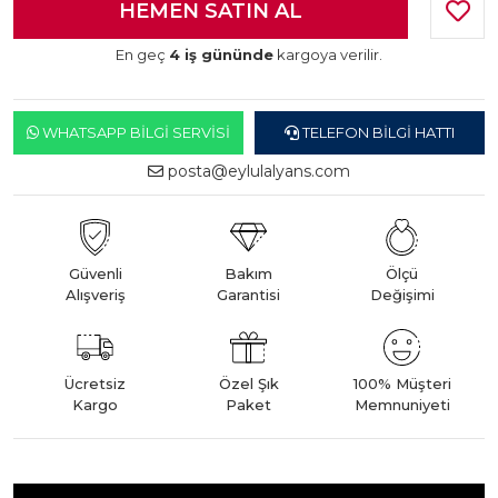
En geç
4 iş gününde
kargoya verilir.
WHATSAPP BILGI SERVISI
TELEFON BILGI HATTI
posta@eylulalyans.com
Güvenli
Bakım
Ölçü
Alışveriş
Garantisi
Değişimi
Ücretsiz
Özel Şık
100% Müşteri
Kargo
Paket
Memnuniyeti