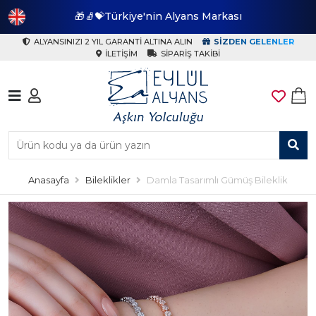
🎁🧦💝Türkiye'nin Alyans Markası
🎁
ALYANSINIZI 2 YIL GARANTI ALTINA ALIN
SIZDEN GELENLER
İLETIŞIM
SIPARIŞ TAKIBI
Anasayfa
Bileklikler
Damla Tasarımlı Gümüş Bileklik