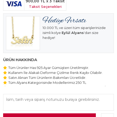
900,00 TL
x 3 Taksit
Taksit Seçenekleri
10.000 TL ve üzeri tüm siparişlerinizde
isimli kolye
Eylül Alyans
'dan size
hediye!
ÜRÜN HAKKINDA
Tüm Ürünler Has 925 Ayar Gümüşten Üretilmiştir.
Kullanım İle Alakalı Deforme Çizilme Renk Kaybı Olabilir.
Satın Alınan Tüm Ürünlerin Bakımları Ücretlidir.
Tüm Alyans Kategorisinde Modellerimiz 250 TL
Beştaş Tektaş Kolye ve Bileklik Modellerimiz 150 TL Sabit Ücret
ile Hareket Edilmektedir.