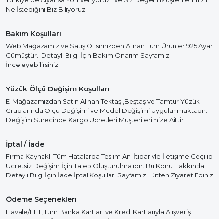
Türkiye’de Alyansa Yön Veriyoruz. Ve Siz Değerli Müşterilerimizin
Ne İstediğini Biz Biliyoruz
Bakım Koşulları
Web Mağazamız ve Satış Ofisimizden Alınan Tüm Ürünler 925 Ayar
Gümüştür. Detaylı Bilgi İçin Bakım Onarım Sayfamızı
İnceleyebilirsiniz
Yüzük Ölçü Değişim Koşulları
E-Mağazamızdan Satın Alınan Tektaş ,Beştaş ve Tamtur Yüzük
Gruplarında Ölçü Değişimi ve Model Değişimi Uygulanmaktadır.
Değişim Sürecinde Kargo Ücretleri Müşterilerimize Aittir
İptal / İade
Firma Kaynaklı Tüm Hatalarda Teslim Anı İtibariyle İletişime Geçilip
Ücretsiz Değişim İçin Talep Oluşturulmalıdır. Bu Konu Hakkında
Detaylı Bilgi İçin İade İptal Koşulları Sayfamızı Lütfen Ziyaret Ediniz
Ödeme Seçenekleri
Havale/EFT, Tüm Banka Kartları ve Kredi Kartlarıyla Alışveriş