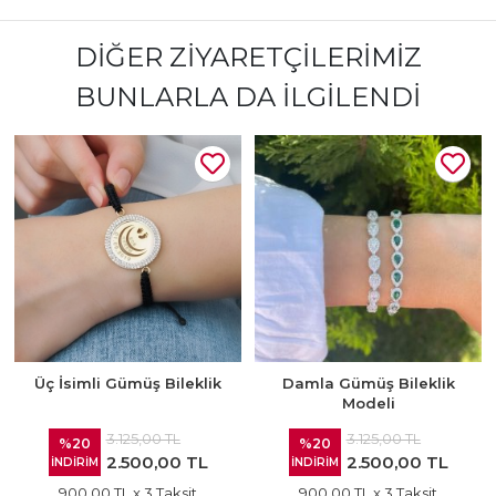
DIĞER ZIYARETÇILERIMIZ
BUNLARLA DA İLGILENDI
Üç İsimli Gümüş Bileklik
Damla Gümüş Bileklik
Modeli
3.125,00 TL
3.125,00 TL
%20
%20
2.500,00 TL
2.500,00 TL
İNDİRİM
İNDİRİM
900,00 TL
x 3 Taksit
900,00 TL
x 3 Taksit