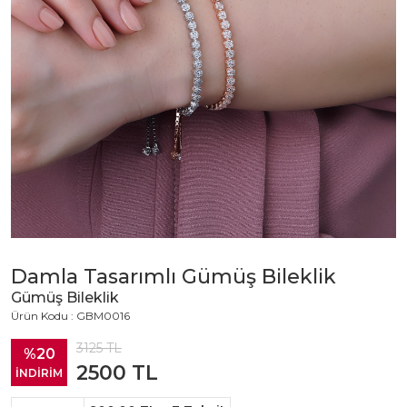
Damla Tasarımlı Gümüş Bileklik
Gümüş Bileklik
Ürün Kodu : GBM0016
3125
TL
%20
2500
TL
İNDİRİM