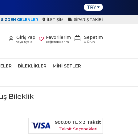
TRY
SIZDEN GELENLER
İLETIŞIM
SIPARIŞ TAKIBI
Giriş Yap
Favorilerim
Sepetim
veya üye ol
Beğendiklerim
0
Ürün
ELER
BILEKLIKLER
MINI SETLER
üş Bileklik
900,00 TL
x 3 Taksit
Taksit Seçenekleri