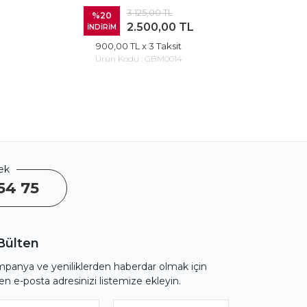
3.125,00 TL
%20
%20
2.500,00 TL
İNDİRİM
İNDİRİ
900,00 TL
x 3 Taksit
900
Ürün Kodu :
GBM0014
Ürü
ek
54 75
Bülten
panya ve yeniliklerden haberdar olmak için
fen e-posta adresinizi listemize ekleyin.