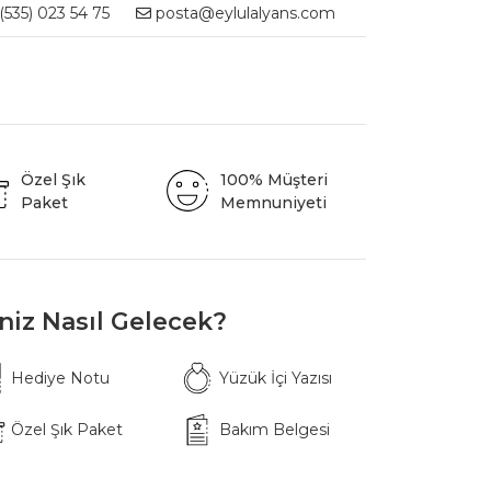
535) 023 54 75
posta@eylulalyans.com
Özel Şık
100% Müşteri
Paket
Memnuniyeti
iniz Nasıl Gelecek?
Hediye Notu
Yüzük İçi Yazısı
Özel Şık Paket
Bakım Belgesi