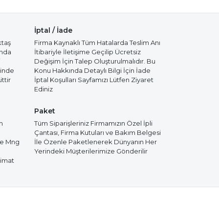
İptal / İade
ktaş
Firma Kaynaklı Tüm Hatalarda Teslim Anı
ında
İtibariyle İletişime Geçilip Ücretsiz
i
Değişim İçin Talep Oluşturulmalıdır. Bu
cinde
Konu Hakkında Detaylı Bilgi İçin İade
ttir
İptal Koşulları Sayfamızı Lütfen Ziyaret
Ediniz
Paket
m
Tüm Siparişleriniz Firmamızın Özel İpli
Çantası, Firma Kutuları ve Bakım Belgesi
de Mng
İle Özenle Paketlenerek Dünyanın Her
Yerindeki Müşterilerimize Gönderilir
limat