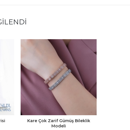
GILENDI
isi
Kare Çok Zarif Gümüş Bileklik
Gümüş Yıl
Modeli