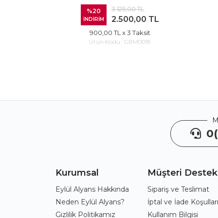
3.125,00 TL
%20
2.500,00 TL
İNDİRİM
900,00 TL
x 3 Taksit
Ürün Kodu :
GBM0018
M
0(
Kurumsal
Müşteri Destek
Eylül Alyans Hakkında
Sipariş ve Teslimat
Neden Eylül Alyans?
İptal ve İade Koşullar
Gizlilik Politikamız
Kullanım Bilgisi