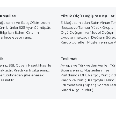
Koşulları
Yüzük Ölçü Değişim Koşulları
azamız ve Satış Ofisimizden
E-Mağazamızdan Satın Alınan Te
Tüm Ürünler 925 Ayar Gümüştür.
,Beştaş ve Tamtur Yüzük Gruplar
 Bilgi İçin Bakım Onarım
Ölçü Değişimi ve Model Değişim
ı İnceleyebilirsiniz
Uygulanmaktadır. Değişim Süre
Kargo Ücretleri Müşterilerimize Ai
ik
Teslimat
miz SSL Güvenlik sertifikası ile
Avrupa ve Türkiyeden Verilen Tü
tadır. Kredi kartı bilgileriniz,
Siparişlerimiz Müşterilerimize
e tutulmadan şifrelenerek
Yurtdısında DHL kargo , Yurtiçin
a iletilir
Kargo ve Yurtiçi Kargoyla Teslim
Edilmektedir ( Sipariş Sonrası Tes
Süresi 4 İşgünüdür )