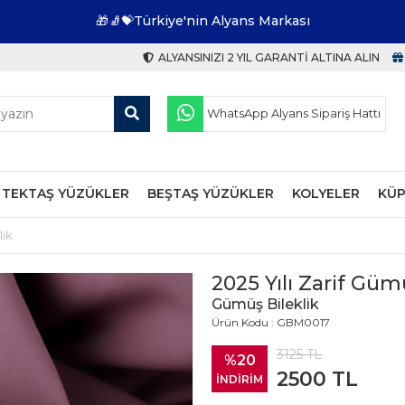
🎁🧦💝Türkiye'nin Alyans Markası
ALYANSINIZI 2 YIL GARANTI ALTINA ALIN
WhatsApp Alyans Sipariş Hattı
TEKTAŞ YÜZÜKLER
BEŞTAŞ YÜZÜKLER
KOLYELER
KÜP
lik
2025 Yılı Zarif Güm
Gümüş Bileklik
Ürün Kodu : GBM0017
3125
TL
%20
2500
TL
İNDİRİM