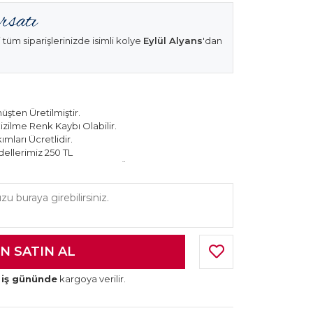
 tüm siparişlerinizde isimli kolye
Eylül Alyans
'dan
şten Üretilmiştir.
izilme Renk Kaybı Olabilir.
mları Ücretlidir.
ellerimiz 250 TL
k Modellerimiz 150 TL Sabit Ücret ile Hareket
 iş gününde
kargoya verilir.