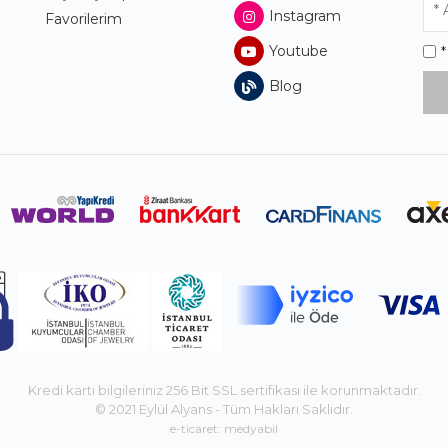
Instagram
Favorilerim
Youtube
Blog
Kredi kartı bilgileriniz 256 Bit SSL sertifikası ile korunmaktadır.
© 2021 Eylül Alyans - Tüm Hakları Saklıdır.
e-ticaret: medyabil