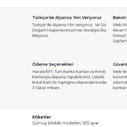
Türkiye’de Alyansa Yön Veriyoruz
Bakım 
Türkiye’de Alyansa Yön Veriyoruz. Ve Siz
Web Mağ
Değerli Müşterilerimizin Ne İstediğini Biz
Alınan 
Biliyoruz
Detaylı
Sayfamız
Ödeme Seçenekleri
Güvenl
Havale/EFT, Tüm Banka Kartları ve Kredi
Web site
Kartlarıyla Alışveriş Yapabilirsiniz. Üstelik
korunmak
Kredi Kartı İle Yaptığınız Alışverişlerinizde
sistemd
3 Taksit İmkanı.
bankanız
Etiketler
Gümüş bileklik modelleri
,
925 ayar