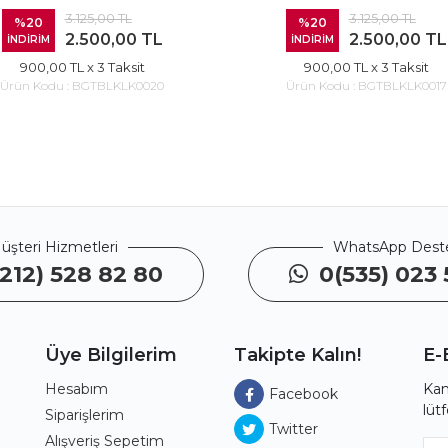
3.125,00 TL
3.125,00 TL
%20
%20
2.500,00 TL
2.500,00 TL
İNDİRİM
İNDİRİM
900,00 TL
x 3 Taksit
900,00 TL
x 3 Taksit
Ürün Kodu :
BGTBLKLK0020
Ürün Kodu :
BGTBLKLK0017
üşteri Hizmetleri
WhatsApp Dest
212) 528 82 80
0(535) 023 
Üye Bilgilerim
Takipte Kalın!
E-
Hesabım
Kam
Facebook
lüt
ı
Siparişlerim
Twitter
Alışveriş Sepetim