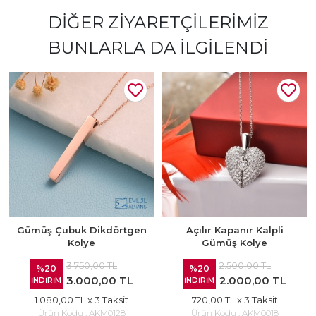
DIĞER ZIYARETÇILERIMIZ
BUNLARLA DA İLGILENDI
Gümüş Çubuk Dikdörtgen
Açılır Kapanır Kalpli
Kolye
Gümüş Kolye
3.750,00 TL
2.500,00 TL
%20
%20
3.000,00 TL
2.000,00 TL
İNDİRİM
İNDİRİM
1.080,00 TL
x 3 Taksit
720,00 TL
x 3 Taksit
Ürün Kodu :
AKM0128
Ürün Kodu :
AKM0018