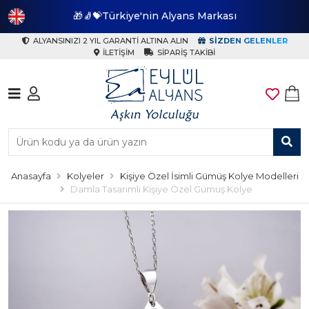
🎁🧦💝Türkiye'nin Alyans Markası
🎁
ALYANSINIZI 2 YIL GARANTI ALTINA ALIN
SIZDEN GELENLER
İLETIŞIM
SIPARIŞ TAKIBI
Anasayfa
Kolyeler
Kişiye Özel İsimli Gümüş Kolye Modelleri
Damla Tasarımlı Kişiye Özel Gümüş Kolye