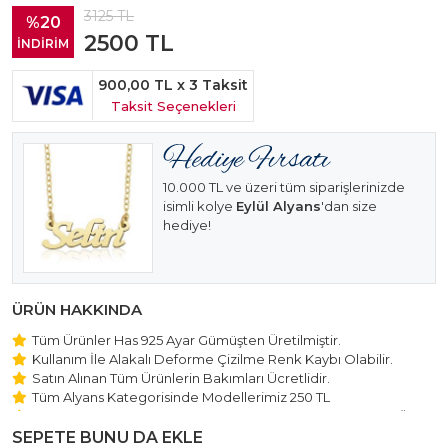
3125
TL
%20
2500
TL
İNDİRİM
900,00 TL
x 3 Taksit
Taksit Seçenekleri
10.000 TL ve üzeri tüm siparişlerinizde
isimli kolye
Eylül Alyans
'dan size
hediye!
ÜRÜN HAKKINDA
Tüm Ürünler Has 925 Ayar Gümüşten Üretilmiştir.
Kullanım İle Alakalı Deforme Çizilme Renk Kaybı Olabilir.
Satın Alınan Tüm Ürünlerin Bakımları Ücretlidir.
Tüm Alyans Kategorisinde Modellerimiz 250 TL
Beştaş Tektaş Kolye ve Bileklik Modellerimiz 150 TL Sabit Ücret
ile Hareket Edilmektedir.
SEPETE BUNU DA EKLE