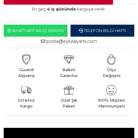
En geç
4 iş gününde
kargoya verilir.
WHATSAPP BILGI SERVISI
TELEFON BILGI HATTI
posta@eylulalyans.com
Güvenli
Bakım
Ölçü
Alışveriş
Garantisi
Değişimi
Ücretsiz
Özel Şık
100% Müşteri
Kargo
Paket
Memnuniyeti